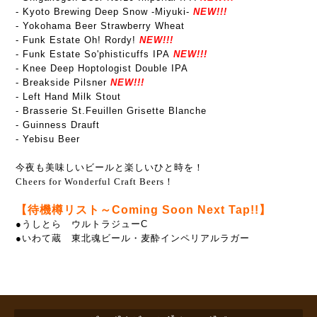
- Kyoto Brewing Deep Snow -Miyuki-
NEW!!!
- Yokohama Beer Strawberry Wheat
- Funk Estate Oh! Rordy!
NEW!!!
- Funk Estate So'phisticuffs IPA
NEW!!!
- Knee Deep Hoptologist Double IPA
- Breakside Pilsner
NEW!!!
- Left Hand Milk Stout
- Brasserie St.Feuillen Grisette Blanche
- Guinness Drauft
- Yebisu Beer
今夜も美味しいビールと楽しいひと時を！
Cheers for Wonderful Craft Beers！
【待機樽リスト～Coming Soon Next Tap!!】
●うしとら ウルトラジューC
●いわて蔵 東北魂ビール・麦酔インペリアルラガー