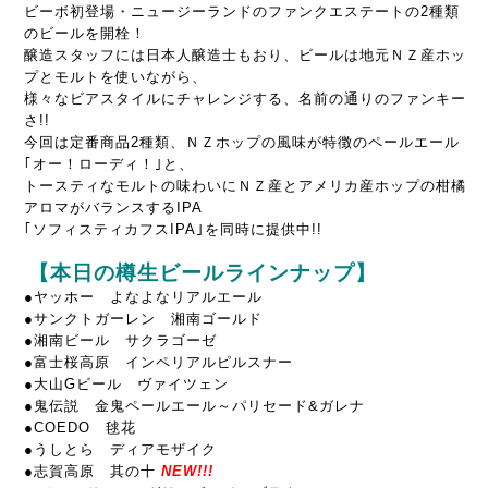
ビーボ初登場・ニュージーランドのファンクエステートの2種類
のビールを開栓！
醸造スタッフには日本人醸造士もおり、ビールは地元ＮＺ産ホッ
プとモルトを使いながら、
様々なビアスタイルにチャレンジする、名前の通りのファンキー
さ!!
今回は定番商品2種類、ＮＺホップの風味が特徴のペールエール
｢オー！ローディ！｣と、
トースティなモルトの味わいにＮＺ産とアメリカ産ホップの柑橘
アロマがバランスするIPA
｢ソフィスティカフスIPA｣を同時に提供中!!
【本日の樽生ビールラインナップ】
●
ヤッホー よなよなリアルエール
●サンクトガーレン 湘南ゴールド
●湘南ビール サクラゴーゼ
●富士桜高原 インペリアルピルスナー
●大山Gビール ヴァイツェン
●鬼伝説 金鬼ペールエール～パリセード&ガレナ
●COEDO 毬花
●うしとら ディアモザイク
●志賀高原 其の十
NEW!!!