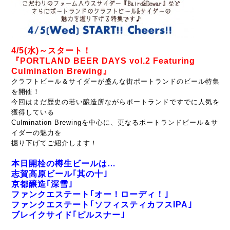
4/5(水)～スタート！
『PORTLAND BEER DAYS vol.2 Featuring
Culmination Brewing』
クラフトビール＆サイダーが盛んな街ポートランドのビール特集
を開催！
今回はまだ歴史の若い醸造所ながらポートランドですでに人気を
獲得している
Culmination Brewingを中心に、更なるポートランドビール＆サ
イダーの魅力を
掘り下げてご紹介します！
本日開栓の樽生ビールは…
志賀高原ビール｢其の十｣
京都醸造｢深雪｣
ファンクエステート｢オー！ローディ！｣
ファンクエステート｢ソフィスティカフスIPA｣
ブレイクサイド｢ピルスナー｣