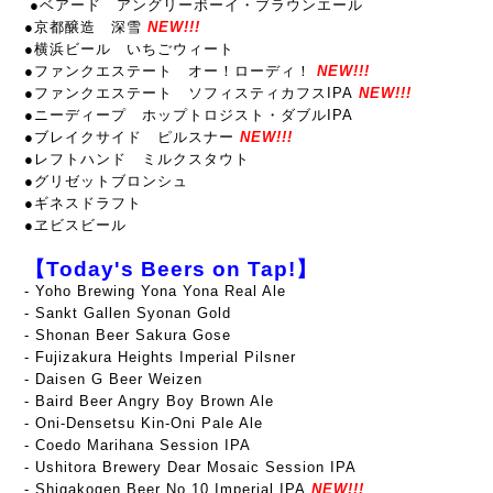
●ベアード アングリーボーイ・ブラウンエール
●京都醸造 深雪
NEW!!!
●横浜ビール いちごウィート
●ファンクエステート オー！ローディ！
NEW!!!
●ファンクエステート ソフィスティカフスIPA
NEW!!!
●ニーディープ ホップトロジスト・ダブルIPA
●ブレイクサイド ピルスナー
NEW!!!
●レフトハンド ミルクスタウト
●グリゼットブロンシュ
●ギネスドラフト
●ヱビスビール
【Today's Beers on Tap!】
- Yoho Brewing Yona Yona Real Ale
- Sankt Gallen Syonan Gold
- Shonan Beer Sakura Gose
- Fujizakura Heights Imperial Pilsner
- Daisen G Beer Weizen
- Baird Beer Angry Boy Brown Ale
- Oni-Densetsu Kin-Oni Pale Ale
- Coedo Marihana Session IPA
- Ushitora Brewery Dear Mosaic Session IPA
- Shigakogen Beer No.10 Imperial IPA
NEW!!!