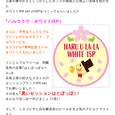
小麦の爽やかさとしっかりしたホップの風味と心地よい苦味を効かせ
た
ホワイトIPA ver.のISPをつくってもらいました!!
｢ハルウララ・ホワイトISP｣
さらに、今年はうしとらブル
ワリーとデビルクラフト・ブ
ルワリーにも
オリジナル7周年記念エール
をつくってもらいました！
うしとらブルワリーは、同醸
造所の定番｢はとぽっぽエー
ル｣を
店長上様の好きなスタイルの
セッションブラックIPA ver.
でお願いしました！
｢黒いセッションはとぽっぽ｣！
その名も
みんなでぽっぽー叫びましょう(笑)！
そして、シカゴピザと自社醸造所のビールが大人気のデビルクラフト
さん。