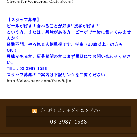
Cheers for Wonderful Craft Beers！
【スタッフ募集】
ビールが好き！食べることが好き!!接客が好き!!!
という方、または、興味がある方、ビーボで一緒に働いてみませ
んか？
経験不問。やる気＆人柄重視です。学生（20歳以上）の方も
OK！
興味がある方、応募希望の方はまず電話にてお問い合わせくださ
い。
TEL：03-3987-1588
スタッフ募集のご案内は下記リンクをご覧ください。
http://vivo-beer.com/free/9-jin
ビーボ！ビア＋ダイニングバー
03-3987-1588