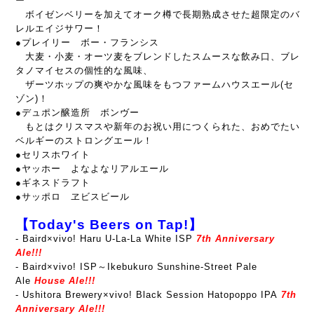
ー
ボイゼンベリーを加えてオーク樽で長期熟成させた超限定のバ
レルエイジサワー！
●プレイリー ボー・フランシス
大麦・小麦・オーツ麦をブレンドしたスムースな飲み口、ブレ
タノマイセスの個性的な風味、
ザーツホップの爽やかな風味をもつファームハウスエール(セ
ゾン)！
●デュポン醸造所 ボンヴー
もとはクリスマスや新年のお祝い用につくられた、おめでたい
ベルギーのストロングエール！
●セリスホワイト
●ヤッホー よなよなリアルエール
●ギネスドラフト
●サッポロ ヱビスビール
【Today's Beers on Tap!】
-
Baird×vivo! Haru U-La-La White ISP
7th Anniversary
Ale!!!
- Baird×vivo! ISP～Ikebukuro Sunshine-Street Pale
Ale
House Ale!!!
- Ushitora Brewery×vivo! Black Session Hatopoppo IPA
7th
Anniversary Ale!!!