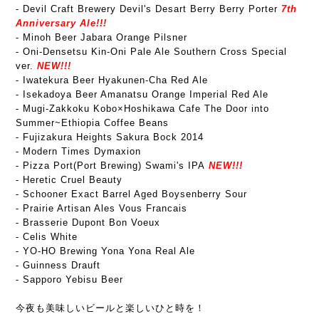
- Devil Craft Brewery Devil's Desart Berry Berry Porter
7th
Anniversary Ale!!!
- Minoh Beer Jabara Orange
Pilsner
- Oni-Densetsu Kin-Oni Pale Ale Southern Cross Special
ver.
NEW!!!
- Iwatekura Beer Hyakunen-Cha Red Ale
- Isekadoya Beer Amanatsu Orange Imperial Red Ale
- Mugi-Zakkoku Kobo×Hoshikawa Cafe The Door into
Summer~Ethiopia Coffee Beans
- Fujizakura Heights Sakura Bock 2014
- Modern Times Dymaxion
- Pizza Port(Port Brewing) Swami's IPA
NEW!!!
- Heretic Cruel Beauty
- Schooner Exact Barrel Aged Boysenberry Sour
- Prairie Artisan Ales Vous Francais
- Brasserie Dupont Bon Voeux
- Celis White
- YO-HO Brewing Yona Yona Real Ale
- Guinness Drauft
- Sapporo Yebisu Beer
今夜も美味しいビールと楽しいひと時を！