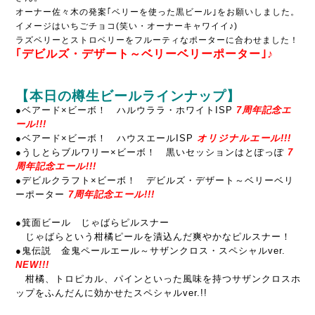
オーナー佐々木の発案｢ベリーを使った黒ビール｣をお願いしました。
イメージはいちごチョコ(笑い・オーナーキャワイイ♪)
ラズベリーとストロベリーをフルーティなポーターに合わせました！
｢デビルズ・デザート～ベリーベリーポーター｣♪
【本日の樽生ビールラインナップ】
●ベアード×ビーボ！ ハルウララ・ホワイトISP
7周年記念エ
ール!!!
●ベアード×ビーボ！ ハウスエールISP
オリジナルエール!!!
●うしとらブルワリー×ビーボ！ 黒いセッションはとぽっぽ
7
周年記念エール!!!
●デビルクラフト×ビーボ！ デビルズ・デザート～ベリーベリ
ーポーター
7周年記念エール!!!
●箕面ビール じゃばらピルスナー
じゃばらという柑橘ピールを漬込んだ爽やかなピルスナー！
●鬼伝説 金鬼ペールエール～サザンクロス・スペシャルver.
NEW!!!
柑橘、トロピカル、パインといった風味を持つサザンクロスホ
ップをふんだんに効かせたスペシャルver.!!