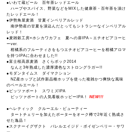
●いわて蔵ビール 百年茶レッドエール
ハーブやスパイス、野菜などをMIXした健康茶・百年茶を漬け
たレッドエール！
●伊勢角屋麦酒 甘夏インペリアルレッド
南伊勢産の甘夏を漬込んだとってもシトラシーなインペリアル
レッド！
●麦雑穀工房×ホシカワカフェ 夏への扉IPA～エチオピアコーヒ
ーver.
柑橘系のフルーティさをもつエチオピアコーヒーを柑橘アロマ
を持つIPAに合わせました!!
●富士桜高原麦酒 さくらボック2014
なんと3年熟成した濃厚濃色なストロングラガー!!
●モダンタイムス ダイマクション
NZ産ホップと試作新品種ホップを使った複雑かつ爽快な風味
のペールエール！
●ピッツァポート スワミズIPA
ピッツァポートの人気看板ホッピーIPA！
NEW!!!
●ヘレティック クルーエル・ビューティー
タートチェリーを加えたポーターをオーク樽で2年近く熟成さ
せた逸品！
●スクナーイグザクト バレルエイジド・ボイゼンベリー・サワ