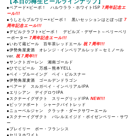
【本日の樽生ビールラインナップ】
●ベアード×ビーボ！ ハルウララ・ホワイトISP
7周年記念エ
ール!!!
●うしとらブルワリー×ビーボ！ 黒いセッションはとぽっぽ
7
周年記念エール!!!
●デビルクラフト×ビーボ！ デビルズ・デザート～ベリーベリ
ーポーター
7周年記念エール!!!
●いわて蔵ビール 百年茶レッドエール
祝７周年!!!
●伊勢角屋麦酒 オレンジ・インペリアルレッド～セミノール
ver.
祝７周年!!!
●サンクトガーレン 湘南ゴールド
●ひでじビール 万感～熊本YELL
●ベイ・ブルーイング ベイ・ピルスナー
●伊勢角屋麦酒 ゴールデンドラゴン
●ベアード スルガベイ・インペリアルIPA
●エリシアン デイグロウIPA
●スクナーイグザクト スリーグリッドIPA
NEW!!!
●ピッツァポート シャークバイトレッド
●ニューベルジャン クラッチ・ダークサワーエール
●スクナーイグザクト バレルエイジド・ボイゼンベリー・サワ
ー
●プレイリー ボー・フランシス
●セリスホワイト