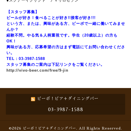
●スクナーイグザクト アマリロセゾン
【スタッフ募集】
ビールが好き！食べることが好き!!接客が好き!!!
という方、または、興味がある方、ビーボで一緒に働いてみませ
んか？
経験不問。やる気＆人柄重視です。学生（20歳以上）の方も
OK！
興味がある方、応募希望の方はまず電話にてお問い合わせくださ
い。
TEL：03-3987-1588
スタッフ募集のご案内は下記リンクをご覧ください。
http://vivo-beer.com/free/9-jin
ビーボ！ビア＋ダイニングバー
03-3987-1588
©2026
ビーボ！ビア＋ダイニングバー
. All Rights Reserved.