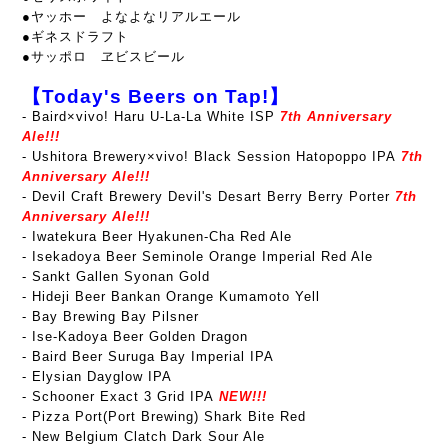
●ヤッホー よなよなリアルエール
●ギネスドラフト
●サッポロ ヱビスビール
【Today's Beers on Tap!】
-
Baird×vivo! Haru U-La-La White ISP
7th Anniversary
Ale!!!
- Ushitora Brewery×vivo! Black Session Hatopoppo IPA
7th
Anniversary Ale!!!
- Devil Craft Brewery Devil's Desart Berry Berry Porter
7th
Anniversary Ale!!!
- Iwatekura Beer Hyakunen-Cha Red Ale
- Isekadoya Beer Seminole Orange Imperial Red Ale
- Sankt Gallen Syonan Gold
- Hideji Beer Bankan Orange Kumamoto Yell
- Bay Brewing Bay Pilsner
- Ise-Kadoya Beer Golden Dragon
- Baird Beer Suruga Bay Imperial IPA
- Elysian Dayglow IPA
- Schooner Exact 3 Grid IPA
NEW!!!
- Pizza Port(Port Brewing) Shark Bite Red
- New Belgium Clatch Dark Sour Ale