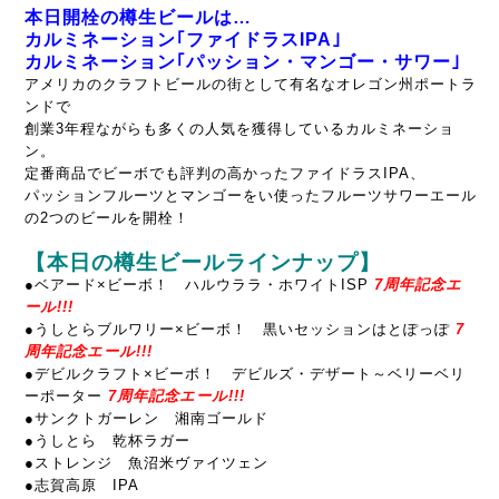
本日開栓の樽生ビールは…
カルミネーション｢ファイドラスIPA｣
カルミネーション｢パッション・マンゴー・サワー｣
アメリカのクラフトビールの街として有名なオレゴン州ポートラ
ンドで
創業3年程ながらも多くの人気を獲得しているカルミネーショ
ン。
定番商品でビーボでも評判の高かったファイドラスIPA、
パッションフルーツとマンゴーをい使ったフルーツサワーエール
の2つのビールを開栓！
【本日の樽生ビールラインナップ】
●ベアード×ビーボ！ ハルウララ・ホワイトISP
7周年記念エ
ール!!!
●うしとらブルワリー×ビーボ！ 黒いセッションはとぽっぽ
7
周年記念エール!!!
●デビルクラフト×ビーボ！ デビルズ・デザート～ベリーベリ
ーポーター
7周年記念エール!!!
●サンクトガーレン 湘南ゴールド
●うしとら 乾杯ラガー
●ストレンジ 魚沼米ヴァイツェン
●志賀高原 IPA