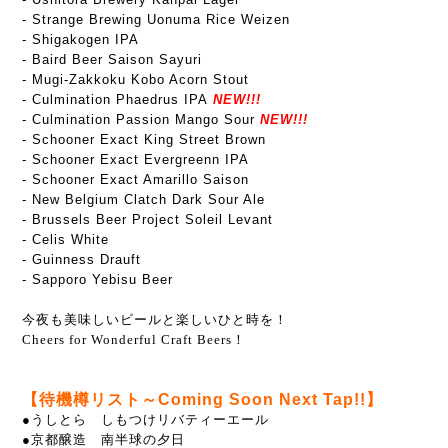
- Strange Brewing Uonuma Rice Weizen
- Shigakogen IPA
- Baird Beer Saison Sayuri
- Mugi-Zakkoku Kobo Acorn Stout
- Culmination Phaedrus IPA
NEW!!!
- Culmination Passion Mango Sour
NEW!!!
- Schooner Exact King Street Brown
- Schooner Exact Evergreenn IPA
- Schooner Exact Amarillo Saison
- New Belgium Clatch Dark Sour Ale
- Brussels Beer Project Soleil Levant
- Celis White
- Guinness Drauft
- Sapporo Yebisu Beer
今夜も美味しいビールと楽しいひと時を！
Cheers for Wonderful Craft Beers！
【待機樽リスト～Coming Soon Next Tap!!】
●
うしとら しもつけリバティーエール
●京都醸造 南半球の夕日