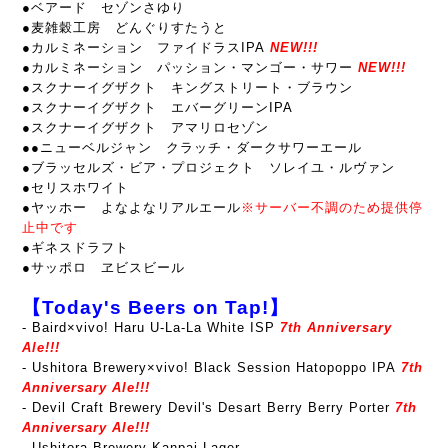
●ベアード セゾンさゆり
●麦雑穀工房 どんぐりすたうと
●カルミネーション ファイドラスIPA
NEW!!!
●カルミネーション パッション・マンゴー・サワー
NEW!!!
●スクナーイグザクト キングストリート・ブラウン
●スクナーイグザクト エバーグリーンIPA
●スクナーイグザクト アマリロセゾン
●
●ニューベルジャン クラッチ・ダークサワーエール
●ブラッセルズ・ビア・プロジェクト ソレイユ・ルヴァン
●セリスホワイト
●ヤッホー よなよなリアルエール
※サーバー不調のため提供停
止中です
●ギネスドラフト
●サッポロ ヱビスビール
【Today's Beers on Tap!】
-
Baird×vivo! Haru U-La-La White ISP
7th Anniversary
Ale!!!
- Ushitora Brewery×vivo! Black Session Hatopoppo IPA
7th
Anniversary Ale!!!
- Devil Craft Brewery Devil's Desart Berry Berry Porter
7th
Anniversary Ale!!!
- Ushitora Brewery Kanpai Lager