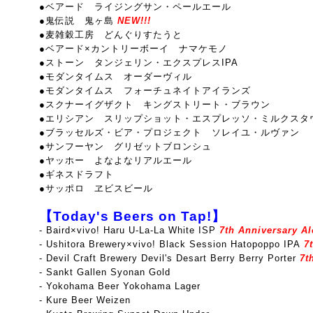
●ベアード ライジングサン・ペールエール
●鬼伝説 鬼ヶ島
NEW!!!
●麦雑穀工房 どんぐりすたうと
●ベアード×カントリーボーイ ナマケモノ
●ストーン タンジェリン・エクスプレスIPA
●モダンタイムス オーダーヴィル
●モダンタイムス フォーチュネイトアイランズ
●スクナーイグザクト キングストリート・ブラウン
●エリシアン スリップショット・エスプレッソ・ミルクスタ
●ブラッセルズ・ビア・プロジェクト ソレイユ・ルヴァン
●サンフーヤン グリゼットブロンシュ
●ヤッホー よなよなリアルエール
●ギネスドラフト
●サッポロ ヱビスビール
【Today's Beers on Tap!】
-
Baird×vivo! Haru U-La-La White ISP
7th Anniversary Ale
- Ushitora Brewery×vivo! Black Session Hatopoppo IPA
7t
- Devil Craft Brewery Devil's Desart Berry Berry Porter
7th
- Sankt Gallen Syonan Gold
- Yokohama Beer Yokohama Lager
- Kure Beer Weizen