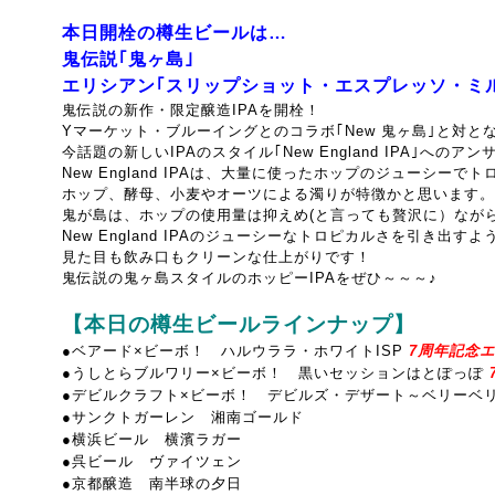
本日開栓の樽生ビールは…
鬼伝説｢鬼ヶ島｣
エリシアン｢スリップショット・エスプレッソ・ミ
鬼伝説の新作・限定醸造IPAを開栓！
Yマーケット・ブルーイングとのコラボ｢New 鬼ヶ島｣と対と
今話題の新しいIPAのスタイル｢New England IPA｣へ
New England IPAは、大量に使ったホップのジューシー
ホップ、酵母、小麦やオーツによる濁りが特徴かと思います。
鬼が島は、ホップの使用量は抑えめ(と言っても贅沢に）なが
New England IPAのジューシーなトロピカルさを引き出
見た目も飲み口もクリーンな仕上がりです！
鬼伝説の鬼ヶ島スタイルのホッピーIPAをぜひ～～～♪
【本日の樽生ビールラインナップ】
●ベアード×ビーボ！ ハルウララ・ホワイトISP
7周年記念エー
●うしとらブルワリー×ビーボ！ 黒いセッションはとぽっぽ
●デビルクラフト×ビーボ！ デビルズ・デザート～ベリーベ
●サンクトガーレン 湘南ゴールド
●横浜ビール 横濱ラガー
●呉ビール ヴァイツェン
●京都醸造 南半球の夕日