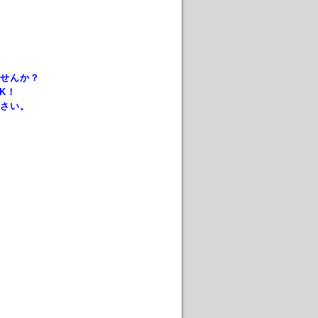
せんか？
K！
さい。