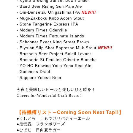
- Kyoto Brewing Sunset Down Under
- Baird Beer Rising Sun Pale Ale
- Oni-Densetsu Onigashima IPA
NEW!!!
- Mugi-Zakkoku Kobo Acorn Stout
- Stone Tangerine Express IPA
- Modern Times Oderville
- Modern Times Fortunate Islands
- Schooner Exact King Street Brown
- Elysian Slip Shot Espresso Milk Stout
NEW!!!
- Brussels Beer Project Soleil Levant
- Brasserie St.Feuillen Grisette Blanche
- YO-HO Brewing Yona Yona Real Ale
- Guinness Drauft
- Sapporo Yebisu Beer
今夜も美味しいビールと楽しいひと時を！
Cheers for Wonderful Craft Beers！
【待機樽リスト～Coming Soon Next Tap!!】
●
うしとら しもつけリバティーエール
●鬼伝説 フランボワーズ
●ひでじ 日向夏ラガー