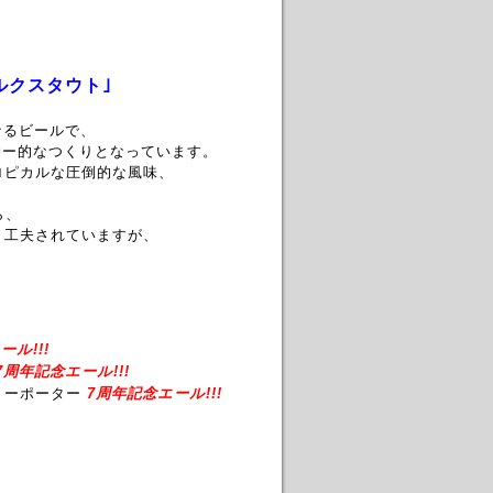
ルクスタウト｣
なるビールで、
のアンサー的なつくりとなっています。
でトロピカルな圧倒的な風味、
ら、
すよう工夫されていますが、
ル!!!
7周年記念エール!!!
リーポーター
7周年記念エール!!!