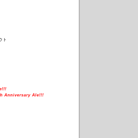
ウト
!!!
h Anniversary Ale!!!