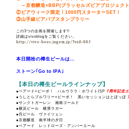
～京都醸造×BBP(ブラッセルズビアプロジェクト
②ビアウィーク限定！1000円スターターSET！
③山手線ビアパブスタンプラリー
この3つの企画を開催します!!
詳細はvivoblogをご覧ください。
http://vivo-beer.jugem.jp/?eid=883
本日開栓の樽生ビールは…
ストーン｢Go to IPA｣
【本日の樽生ビールラインナップ】
●ベアード×ビーボ！ ハルウララ・ホワイトISP
7周年記念エー
●うしとらブルワリー×ビーボ！ 黒いセッションはとぽっぽ
●サンクトガーレン 湘南ゴールド
●横浜ビール 横濱ラガー
●呉ビール ヴァイツェン
●京都醸造 南半球の夕日
●ベアード レッドローズ・アンバーエール