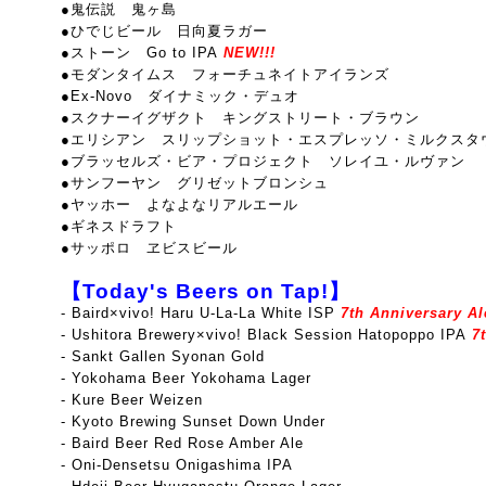
●鬼伝説 鬼ヶ島
●ひでじビール 日向夏ラガー
●ストーン Go to IPA
NEW!!!
●モダンタイムス フォーチュネイトアイランズ
●Ex-Novo ダイナミック・デュオ
●スクナーイグザクト キングストリート・ブラウン
●エリシアン スリップショット・エスプレッソ・ミルクスタ
●ブラッセルズ・ビア・プロジェクト ソレイユ・ルヴァン
●サンフーヤン グリゼットブロンシュ
●ヤッホー よなよなリアルエール
●ギネスドラフト
●サッポロ ヱビスビール
【Today's Beers on Tap!】
-
Baird×vivo! Haru U-La-La White ISP
7th Anniversary Ale
- Ushitora Brewery×vivo! Black Session Hatopoppo IPA
7t
- Sankt Gallen Syonan Gold
- Yokohama Beer Yokohama Lager
- Kure Beer Weizen
- Kyoto Brewing Sunset Down Under
- Baird Beer Red Rose Amber Ale
- Oni-Densetsu Onigashima IPA