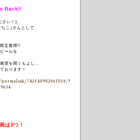
Back!!
ださい！)、
えむちこ｣さんとして
定復帰!!
ビールを
展望を聞くもよし…
ております！
/permalink/742140982661016/?
89634
画は3つ！