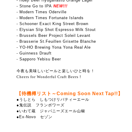
- Hdeji Beer Hyuganastu Orange Lager
- Stone Go to IPA
NEW!!!
- Modern Times Oderville
- Modern Times Fortunate Islands
- Schooner Exact King Street Brown
- Elysian Slip Shot Espresso Milk Stout
- Brussels Beer Project Soleil Levant
- Brasserie St.Feuillen Grisette Blanche
- YO-HO Brewing Yona Yona Real Ale
- Guinness Drauft
- Sapporo Yebisu Beer
今夜も美味しいビールと楽しいひと時を！
Cheers for Wonderful Craft Beers！
【待機樽リスト～Coming Soon Next Tap!!】
●
うしとら しもつけリバティーエール
●鬼伝説 フランボワーズ
●いわて蔵 ジャパニーズエール山椒
●Ex-Novo セゾン