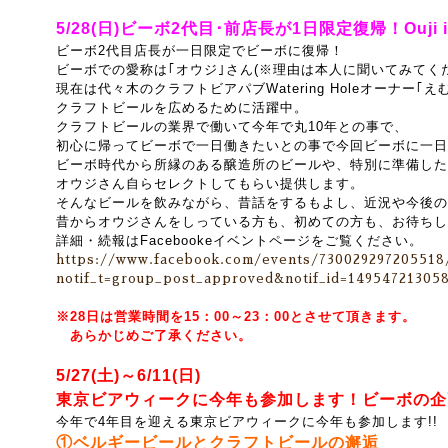
5
/28(日)ビーボ2代目･前店長が1日限定復帰！Ouji is 
ビーボ2代目店長が一日限定でビーボに復帰！
ビーボでの愛称は｢オウジ｣さん(※理由は本人に聞いてみてく
現在は代々木のクラフトビアパブWatering Holeオーナー｢
クラフトビールを広めるために活躍中。
クラフトビールの業界で働いて今年で丸10年との事で、
初心に帰ってビーボで一日働きたいとの事で今回ビーボに一日限
ビーボ時代から所縁のある醸造所のビールや、特別に準備した
オウジさん自らセレクトしてもらい提供します。
そんなビールを飲みながら、昔話をするもよし、近況や今後の
昔からオウジさんをしっている方も、初めての方も、お待ちし
詳細・続報はFacebookeイベントページをご覧ください。
https://www.facebook.com/events/730029297205518
notif_t=group_post_approved&notif_id=14954721305
※28日は営業時間を15：00～23：00とさせて頂きます。
あらかじめご了承ください。
5/27(土)～6/11(日
)
東京ビアウィークに今年も参加します！
ビーボの企
今年で4年目を迎える東京ビアウィークに今年も参加します!!
①ベルギービールとクラフトビールの邂逅