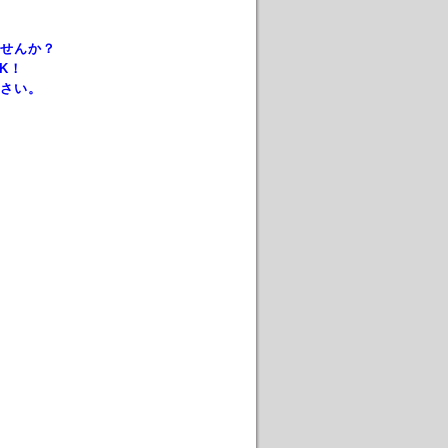
せんか？
K！
さい。