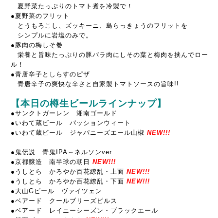
夏野菜たっぷりのトマト煮を冷製で！
●夏野菜のフリット
とうもろこし、ズッキーニ、島らっきょうのフリットを
シンプルに岩塩のみで。
●豚肉の梅しそ巻
栄養と旨味たっぷりの豚バラ肉にしその葉と梅肉を挟んでロー
ル！
●青唐辛子としらすのピザ
青唐辛子の爽快な辛さと自家製トマトソースの旨味!!
【本日の樽生ビールラインナップ】
●サンクトガーレン 湘南ゴールド
●いわて蔵ビール パッションウィート
●いわて蔵ビール ジャパニーズエール山椒
NEW!!!
●鬼伝説 青鬼IPA～ネルソンver.
●京都醸造 南半球の朝日
NEW!!!
●うしとら かろやか百花繚乱・上面
NEW!!!
●うしとら かろやか百花繚乱・下面
NEW!!!
●大山Gビール ヴァイツェン
●ベアード クールブリーズピルス
●ベアード レイニーシーズン・ブラックエール