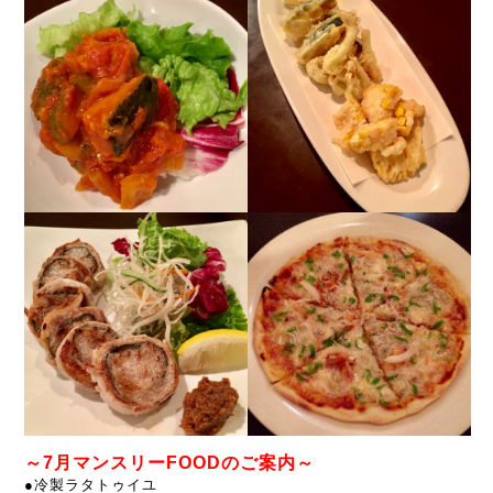
～7月マンスリーFOODのご案内～
●冷製ラタトゥイユ