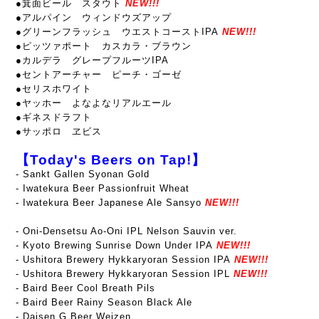
●箕面ビール スタウト
NEW!!!
●アルパイン ウィンドウズアップ
●グリーンフラッシュ ウエストコーストIPA
NEW!!!
●ピッツァポート カスカラ・ブラウン
●カルデラ グレープフルーツIPA
●セントアーチャー ピーチ・ゴーゼ
●セリスホワイト
●ヤッホー よなよなリアルエール
●ギネスドラフト
●サッポロ ヱビス
【Today's Beers on Tap!】
- Sankt Gallen Syonan Gold
- Iwatekura Beer Passionfruit Wheat
- Iwatekura Beer Japanese Ale Sansyo
NEW!!!
- Oni-Densetsu Ao-Oni IPL Nelson Sauvin ver.
- Kyoto Brewing
Sunrise Down Under IPA
NEW!!!
- Ushitora Brewery Hykkaryoran Session IPA
NEW!!!
-
Ushitora Brewery Hykkaryoran Session IPL
NEW!!!
- Baird Beer Cool Breath Pils
- Baird Beer Rainy Season Black Ale
- Daisen G Beer Weizen