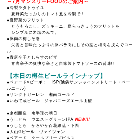
～7月マンスリーFOODのご案内～
●冷製ラタトゥイユ
夏野菜たっぷりのトマト煮を冷製で！
●夏野菜のフリット
とうもろこし、ズッキーニ、島らっきょうのフリットを
シンプルに岩塩のみで。
●豚肉の梅しそ巻
栄養と旨味たっぷりの豚バラ肉にしその葉と梅肉を挟んでロー
ル！
●青唐辛子としらすのピザ
青唐辛子の爽快な辛さと自家製トマトソースの旨味!!
【本日の樽生ビールラインナップ】
●ベアード×ビーボ！ ISP(池袋サンシャインストリート・ペー
ルエール)
●サンクトガーレン 湘南ゴールド
●いわて蔵ビール ジャパニーズエール山椒
●京都醸造 南半球の朝日
●うしとら ウエストグリーンIPA
NEW!!!
●うしとら かろやか百花繚乱・下面
●大山Gビール ヴァイツェン
●ベアード クールブリーズピルス