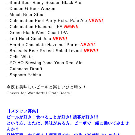
- Baird Beer Rainy Season Black Ale
- Daisen G Beer Weizen
- Minoh Beer Stout
- Culmination Pool Party Extra Pale Ale
NEW!!!
- Culmination Phaedrus IPA
NEW!!!
- Green Flash West Coast IPA
- Left Hand Good Juju
NEW!!!
- Heretic Chocolate Hazelnut Porter
NEW!!!
- Brussels Beer Project Soleil Levant
NEW!!!
- Celis White
- YO-HO Brewing Yona Yona Real Ale
- Guinness Drauft
- Sapporo Yebisu
今夜も美味しいビールと楽しいひと時を！
Cheers for Wonderful Craft Beers！
【スタッフ募集】
ビールが好き！食べることが好き!!接客が好き!!!
という方、または、興味がある方、ビーボで一緒に働いてみませ
んか？