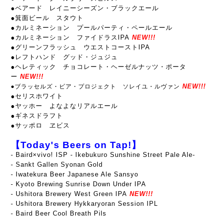
●ベアード レイニーシーズン・ブラックエール
●箕面ビール スタウト
●カルミネーション プールパーティ・ペールエール
●カルミネーション ファイドラスIPA
NEW!!!
●グリーンフラッシュ ウエストコーストIPA
●レフトハンド グッド・ジュジュ
●ヘレティック チョコレート・ヘーゼルナッツ・ポータ
ー
NEW!!!
NEW!!!
●ブラッセルズ・ビア・プロジェクト ソレイユ・ルヴァン
●セリスホワイト
●ヤッホー よなよなリアルエール
●ギネスドラフト
●サッポロ ヱビス
【Today's Beers on Tap!】
- Baird×vivo! ISP - Ikebukuro Sunshine Street Pale Ale-
- Sankt Gallen Syonan Gold
- Iwatekura Beer Japanese Ale Sansyo
- Kyoto Brewing
Sunrise Down Under IPA
- Ushitora Brewery West Green IPA
NEW!!!
-
Ushitora Brewery Hykkaryoran Session IPL
- Baird Beer Cool Breath Pils