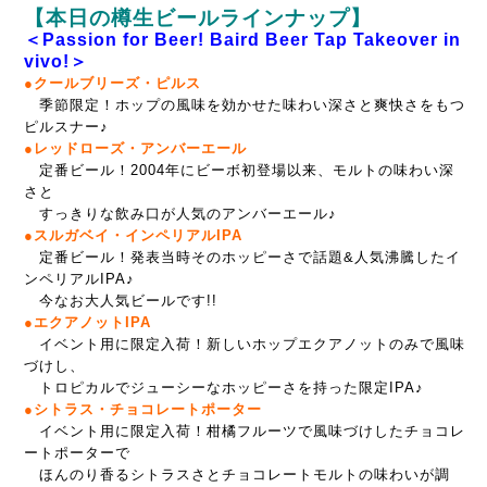
【本日の樽生ビールラインナップ】
＜Passion for Beer! Baird Beer Tap Takeover in
vivo!＞
●クールブリーズ・ピルス
季節限定！ホップの風味を効かせた味わい深さと爽快さをもつ
ピルスナー♪
●レッドローズ・アンバーエール
定番ビール！2004年にビーボ初登場以来、モルトの味わい深
さと
すっきりな飲み口が人気のアンバーエール♪
●スルガベイ・インペリアルIPA
定番ビール！発表当時そのホッピーさで話題&人気沸騰したイ
ンペリアルIPA♪
今なお大人気ビールです!!
●エクアノットIPA
イベント用に限定入荷！新しいホップエクアノットのみで風味
づけし、
トロピカルでジューシーなホッピーさを持った限定IPA♪
●シトラス・チョコレートポーター
イベント用に限定入荷！柑橘フルーツで風味づけしたチョコレ
ートポーターで
ほんのり香るシトラスさとチョコレートモルトの味わいが調