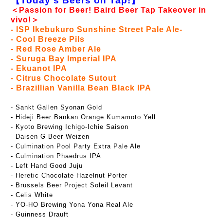
【Today's Beers on Tap!】
＜Passion for Beer! Baird Beer Tap Takeover in
vivo!＞
- ISP Ikebukuro Sunshine Street Pale Ale-
- Cool Breeze Pils
- Red Rose Amber Ale
- Suruga Bay Imperial IPA
- Ekuanot IPA
- Citrus Chocolate Sutout
- Brazillian Vanilla Bean Black IPA
- Sankt Gallen Syonan Gold
- Hideji Beer Bankan Orange Kumamoto Yell
- Kyoto Brewing Ichigo-Ichie Saison
- Daisen G Beer Weizen
- Culmination Pool Party Extra Pale Ale
- Culmination Phaedrus IPA
- Left Hand Good Juju
- Heretic Chocolate Hazelnut Porter
- Brussels Beer Project Soleil Levant
- Celis White
- YO-HO Brewing Yona Yona Real Ale
- Guinness Drauft