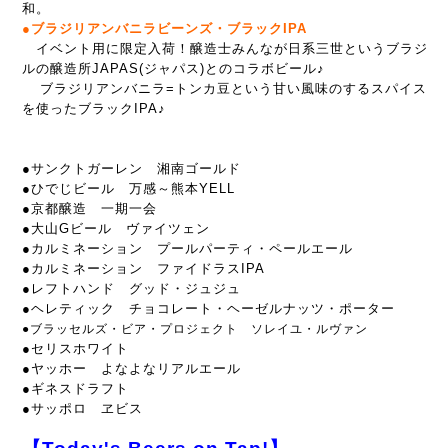
和。
●ブラジリアンバニラビーンズ・ブラックIPA
イベント用に限定入荷！醸造士みんなが日系三世というブラジ
ルの醸造所JAPAS(ジャパス)との
コラボビール♪
ブラジリアンバニラ=トンカ豆という甘い風味のするスパイス
を使ったブラックIPA♪
●サンクトガーレン 湘南ゴールド
●ひでじビール 万感～熊本YELL
●京都醸造 一期一会
●大山Gビール ヴァイツェン
●カルミネーション プールパーティ・ペールエール
●カルミネーション ファイドラスIPA
●レフトハンド グッド・ジュジュ
●ヘレティック チョコレート・ヘーゼルナッツ・ポーター
●ブラッセルズ・ビア・プロジェクト ソレイユ・ルヴァン
●セリスホワイト
●ヤッホー よなよなリアルエール
●ギネスドラフト
●サッポロ ヱビス