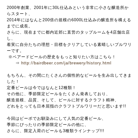
2000年創業、2001年に30L仕込みという非常に小さな醸造所か
らスタート、
2014年にはなんと200倍の規模の6000L仕込みの醸造所を構える
までに成長。
さらに、現在までに都内近郊に直営のタップルームを4店舗出店
し、
着実に自分たちの理想・目標をクリアしている素晴しいブルワリ
ーです。
※ベアードビールの歴史をもっと知りたい方はこちら！
⇒
http://bairdbeer.com/ja/brewery/history.html
もちろん、その間にたくさんの個性的なビールを生み出してきま
した！
定番ビールは今ではなんと12種類！
その他に、季節限定ビールをたくさん発表しており、
醸造規模、品質、
そして、ビールに対するクラフト精神、
どれをとっても日本屈指のクラフトブルワリーだと思います!!
今回はビーボでお馴染みにして人気の定番ビール、
季節にぴったりの季節限定ビールの他に、
さらに、限定入荷のビールも3種類ラインナップ!!!