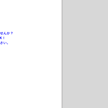
せんか？
K！
さい。