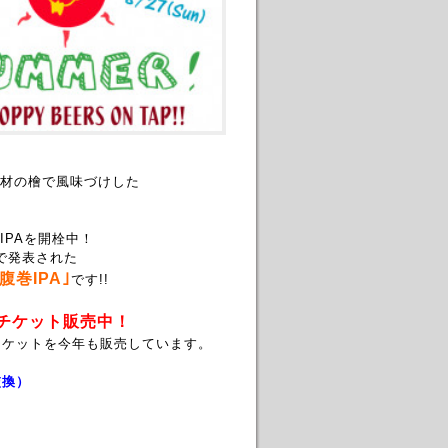
材の檜で風味づけした
PAを開栓中！
で発表された
腹巻IPA｣
です!!
一関チケット販売中！
チケットを今年も販売しています。
交換）