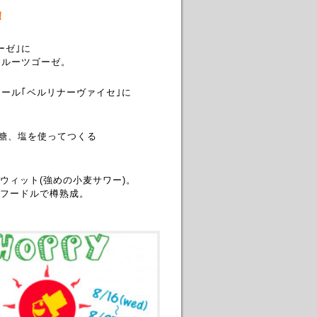
！
ーゼ｣に
フルーツゴーゼ。
ール｢ベルリナーヴァイセ｣に
糖、塩を使ってつくる
ィット(強めの小麦サワー)。
フードルで樽熟成。