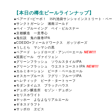
【本日の樽生ビールラインナップ】
●ベアード×ビーボ！ ISP(池袋サンシャインストリート・ペー
●サンクトガーレン 湘南ゴールド
●ベイ・ブルーイング ベイ・ピルスナー
●京都醸造 一意専心
●鬼伝説 鬼の腹巻IPA
●COEDO×フィールドワークス ガッツポーズ
●うしとら マシマシの黒
●ベアード レッドローズ・アンバーエール
NEW!!!
●箕面ビール ヴァイツェン
●グリーンフラッシュ ソウルスタイルIPA
●グリーンフラッシュ ウエストコーストIPA
NEW!!!
●カルミネーション ピーチ・ペールエール
●オスカーブルース フグリ・フルーツIPA
●ヘレティック ピーチ・タートゥーフ
●モダンタイムス ブラックハウス
●デュポン醸造所 セゾン・デュポン
●セリスホワイト
●ヤッホー よなよなリアルエール
●ギネスドラフト
●サッポロ ヱビス