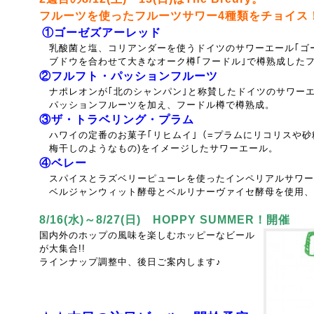
フルーツを使ったフルーツサワー4種類をチョイス
①ゴーゼズアーレッド
乳酸菌と塩、コリアンダーを使うドイツのサワーエール｢ゴ
ブドウを合わせて大きなオーク樽｢フードル｣で樽熟成した
②フルフト・パッションフルーツ
ナポレオンが｢北のシャンパン｣と称賛したドイツのサワーエ
パッションフルーツを加え、フードル樽で樽熟成。
③ザ・トラベリング・プラム
ハワイの定番のお菓子｢リヒムイ｣（=プラムにリコリスや砂
梅干しのようなもの)を
イメージしたサワーエール。
④ベレー
スパイスとラズベリーピューレを使ったインペリアルサワーウ
ベルジャンウィット酵母とベルリナーヴァイセ酵母を使用、
8/16(水)～8/27(日)
HOPPY SUMMER！開催
国内外のホップの風味を楽しむホッピーなビール
が大集合!!
ラインナップ調整中、後日ご案内します♪