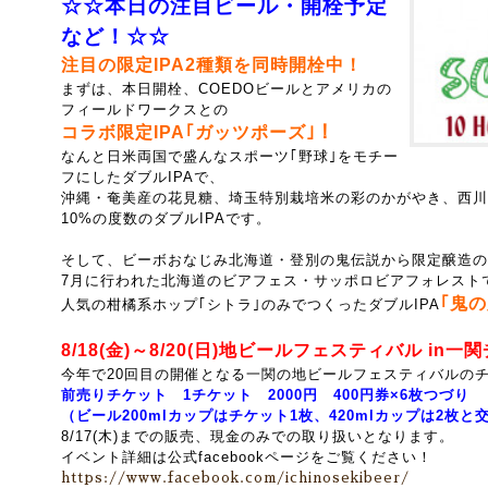
☆☆本日の注目ビール・開栓予定
など！☆☆
注目の限定IPA2種類を同時開栓中！
まずは、本日開栓、COEDOビールとアメリカの
フィールドワークスとの
コラボ限定IPA｢ガッツポーズ｣
！
なんと日米両国で盛んなスポーツ｢野球｣をモチー
フにしたダブルIPAで、
沖縄・奄美産の花見糖、埼玉特別栽培米の彩のかがやき、西川
10%の度数のダブルIPAです。
そして、ビーボおなじみ北海道・登別の鬼伝説から限定醸造のI
7月に行われた北海道のビアフェス・サッポロビアフォレスト
｢鬼の
人気の柑橘系ホップ｢シトラ｣のみでつくったダブルIPA
8/18(金)～8/20(日)地ビールフェスティバル in
今年で20回目の開催となる一関の地ビールフェスティバルの
前売りチケット 1チケット 2000円 400円券×6枚つづり
（ビール200mlカップはチケット1枚、420mlカップは2枚と
8/17(木)までの販売、現金のみでの取り扱いとなります。
イベント詳細は公式facebookページをご覧ください！
https://www.facebook.com/ichinosekibeer/