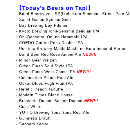
【Today's Beers on Tap!】
- Baird Beer×vivo! ISP(Ikebukuro Sunshine Street Pale Al
- Sankt Gallen Syonan Gold
- Bay Brewing Bay Pilsner
- Kyoto Brewing Ichii-Senshin Beligian IPA
- Oni-Densetsu Oni no Haramaki IPA
- COEDO Gattsu Pozu Double IPA
- Ushitora Brewery Mashi-Mashi no Kuro Imperial Porter
- Baird Beer Red Rose Amber Ale
NEW!!!
- Minoh Beer Weizen
- Green Flash Soul Style IPA
- Green Flash West Coast IPA
NEW!!!
- Culmination Peach Pale Ale
- Oskar Blues Fugli Fruit IPA
-
Heretic Peach Tartuffe
- Modern Times Black House
- Brasserie Dupont Saison Dupont
NEW!!!
- Celis White
- YO-HO Brewing Yona Yona Real Ale
- Guinness Drauft
- Sapporo Yebisu