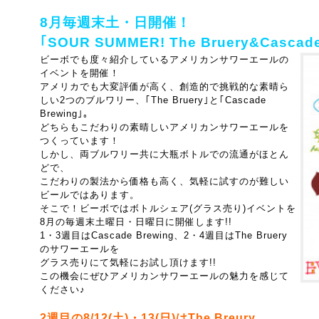
8月毎週末土・日開催！
｢SOUR SUMMER! The Bruery&Cascade
ビーボでも度々紹介しているアメリカンサワーエールの
イベントを開催！
アメリカでも大変評価が高く、創造的で挑戦的な素晴ら
しい2つのブルワリー、
｢The Bruery｣と｢Cascade
Brewing｣。
どちらもこだわりの素晴しいアメリカンサワーエールを
つくっています！
しかし、両ブルワリー共に大瓶ボトルでの流通がほとん
どで、
こだわりの製法から価格も高く、気軽に試すのが難しい
ビールではあります。
そこで！ビーボではボトルシェア(グラス売り)イベントを
8月の毎週末土曜日・日曜日に開催します!!
1・3週目は
Cascade Brewing
、2・4週目は
The Bruery
のサワーエールを
グラス売りにて気軽にお試し頂けます!!
この機会にぜひアメリカンサワーエールの魅力を感じて
ください♪
2週目の8/12(土)・13(日)はThe Breury。