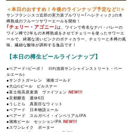
＜本日のおすすめ！今後のラインナップ予定など!!＞
サンフランシスコ近郊の実力派ブルワリー｢ヘレティック｣の木
樽熟成のフルーツサワーエールを開栓！
｢チェリー・アゴニー｣
は、ワインで有名なナパ・バレーの
ワイン樽で2年もの木樽熟成をさせてチェリーを使ったサワーエ
ールで、綺麗な淡いピンクのボティカラー、チェリーと木樽の風
味、繊細な酸味が調和する逸品です！
【本日の樽生ビールラインナップ】
●ベアード×ビーボ！ ISP(池袋サンシャインストリート・ペー
ルエール)
●サンクトガーレン 湘南ゴールド
●大山Gビール ピルスナー
●富士桜高原麦酒 ヴァイツェン
NEW!!!
●京都醸造 週休6日
●うしとら 真面目なウィット
●ベアード 日本物語エール
●ベアード スルガベイ・インペリアルIPA
●湘南ビール セッションIPA
NEW!!!
●スワンレイク ポーター