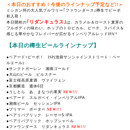
＜本日のおすすめ！今後のラインナップ予定など!!＞
ミシガン州の大人気ブルワリー｢ファウンダース｣樽生でビーボ
初入荷！
｢リダンキュラス｣
本日開栓の
は、カラメル＆ロースト麦芽の
フルボディの味わい、ホップのトロピカル、ピーチ、スパイスを
感じる華やかなフレイバーが広がるインペリアルレッドIPA!!
【本日の樽生ビールラインナップ】
●ベアード×ビーボ！ ISP(池袋サンシャインストリート・ペー
ルエール)
●サンクトガーレン 湘南ゴールド
●大山Gビール ピルスナー
●富士桜高原麦酒 ヴァイツェン
●京都醸造 週休6日
●うしとら あ、まなつの果実
NEW!!!
●ベアード スルガベイ・インペリアルIPA
●湘南ビール セッションIPA
●ブリマー ポーター
NEW!!!
●ベアリパブリック レーサー5 IPA
●ベアリパブリック ホップシャベル
●ファウンダース リダンキュラス
NEW!!!