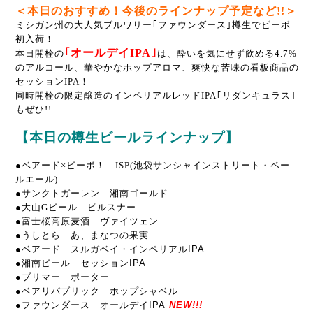
＜本日のおすすめ！今後のラインナップ予定など!!＞
ミシガン州の大人気ブルワリー｢ファウンダース｣樽生でビーボ
初入荷！
｢オールデイIPA｣
本日開栓の
は、酔いを気にせず飲める4.7%
のアルコール、華やかなホップアロマ、爽快な苦味の看板商品の
セッションIPA！
同時開栓の限定醸造のインペリアルレッドIPA｢リダンキュラス｣
もぜひ!!
【本日の樽生ビールラインナップ】
●ベアード×ビーボ！ ISP(池袋サンシャインストリート・ペー
ルエール)
●サンクトガーレン 湘南ゴールド
●大山Gビール ピルスナー
●富士桜高原麦酒 ヴァイツェン
●うしとら あ、まなつの果実
●ベアード スルガベイ・インペリアルIPA
●湘南ビール セッションIPA
●ブリマー ポーター
●ベアリパブリック ホップシャベル
●ファウンダース オールデイIPA
NEW!!!