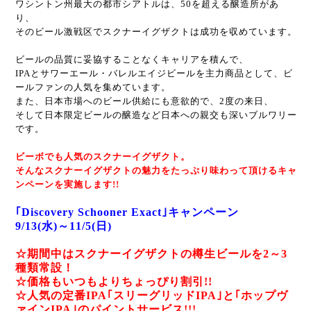
ワシントン州最大の都市シアトルは、50を超える醸造所があ
り、
そのビール激戦区でスクナーイグザクトは成功を収めています。
ビールの品質に妥協することなくキャリアを積んで、
IPAとサワーエール・バレルエイジビールを主力商品として、ビ
ールファンの人気を集めています。
また、日本市場へのビール供給にも意欲的で、2度の来日、
そして日本限定ビールの醸造など日本への親交も深いブルワリー
です。
ビーボでも人気のスクナーイグザクト。
そんなスクナーイグザクトの魅力をたっぷり味わって頂けるキャ
ンペーンを実施します!!
｢Discovery Schooner Exact｣キャンペーン
9/13(水)～11/5(日)
☆期間中はスクナーイグザクトの樽生ビールを2～3
種類常設！
☆価格もいつもよりちょっぴり割引!!
☆人気の定番IPA｢スリーグリッドIPA｣と｢ホップヴ
ァインIPA｣のパイントサービス!!!