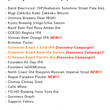
-
Baird Beer×vivo! ISP(Ikebukuro Sunshine Street Pale Ale)
- Mugi-Zakkoku Kobo Zakkoku Weizen
- Ushitora Brewery Dear IBUKI
- Kyoto Brewing Ichigo-Ichie Saison
- Baird Beer Red Rose Amber Ale
- COEDO Regista IPA
- Shonan Beer Orange IPA
NEW!!!
- Brimmer Porter
- Schooner Exact 3 Grid IPA
Discovery Campaign!!
- Schooner Exact Amarillo Saison
Discovery Campaign!!
- Schooner Exact Pacific Ale
Discovery Campaign!!
- Founders All Day IPA
- Founders reDANKulous
- North Coast Old Rasputin Russian Imperial Stout
NEW!!!
- Rogue Paradise Pucker
NEW!!!
- Chimay Chimay Gold
- Celis White
- YO-HO Brewing Yona Yona Ale
- Guinness Drauft
- Sapporo Yebisu