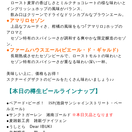
ロースト麦芽の香ばしさとミルクチョコレートの様な味わいと
イングリッシュホップの風味がバランス、
飲み口はクリーンでドライなドリンカブルなブラウンエール。
●アマリロセゾン
上品なフルーティさ、柑橘の風味をもつ｢アマリロ｣ホップの
アロマと
セゾン特有のスパイシーさが調和する爽やかな限定醸造のセゾ
ン。
●ファームハウスエール(ビエール・ド・ギャルド)
長期熟成させたセゾンビールで、ローストモルトの味わいと
セゾン特有のスパイシーさが重なる味わい深い一杯。
美味しい上に、価格もお得！
スクナーイグザクトのビールをたくさん味わいましょう♪♪
【本日の樽生ビールラインナップ】
●ベアード×ビーボ！ ISP(池袋サンシャインストリート・ペー
ルエール)
●サンクトガーレン 湘南ゴールド
※本日欠品となります
●麦雑穀工房 雑穀ヴァイツェン
●うしとら Dear IBUKI