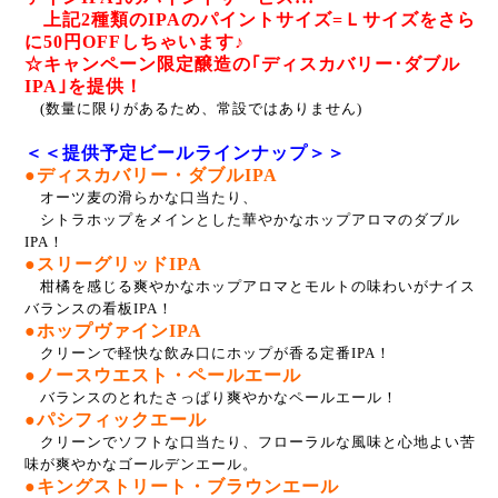
上記2種類のIPAのパイントサイズ=Ｌサイズをさら
に50円OFFしちゃいます♪
☆キャンペーン限定醸造の｢ディスカバリー･ダブル
IPA｣を提供！
(数量に限りがあるため、常設ではありません)
＜＜提供予定ビールラインナップ＞＞
●ディスカバリー・ダブルIPA
オーツ麦の滑らかな口当たり、
シトラホップをメインとした華やかなホップアロマのダブル
IPA！
●スリーグリッドIPA
柑橘を感じる爽やかなホップアロマとモルトの味わいがナイス
バランスの看板IPA！
●ホップヴァインIPA
クリーンで軽快な飲み口にホップが香る定番IPA！
●ノースウエスト・ペールエール
バランスのとれたさっぱり爽やかなペールエール！
●パシフィックエール
クリーンでソフトな口当たり、フローラルな風味と心地よい苦
味が爽やかなゴールデンエール。
●キングストリート・ブラウンエール