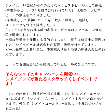
シメイは、19世紀から今のようなトラピストビールとして醸造
(中世からビールづくり自体は行われていた)、現在のトラピスト
ビールの潮流をつくりました。
(修道院として最初にビールを一般人に販売し、瓶詰し、トラピ
ストマークをつけて販売した。)
｢シメイ｣は今なお残る町の名前で、ビールはスクールモン修道
院で醸造されています。
当初は失業者を雇用する目的ではじまり、現在は修道士の管理の
もと、シメイビール株式会社が製造・販売を行っています。
ビール販売による利益は、修道院の活動と地域の開発のみに使わ
れています。
ビーボでも開店当初から提供しているビールのひとつです。
そんなシメイのキャンペーンを開催中♪
シメイグッズが当たるスクラッチくじイベントで
す！
これに合わせて、通常ビーボで提供している｢シメイ・ルージ
ュ｣に加えて、｢シメイ・ブルー｣、｢シメイ・トリペル(白)｣をボ
トルで、樽生で｢シメイ・ゴールド｣を提供し、全種類のシメイ
をご用意!!