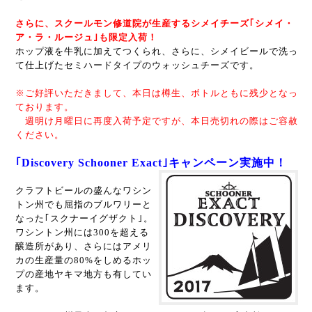
さらに、スクールモン修道院が生産するシメイチーズ｢シメイ・
ア・ラ・ルージュ｣も限定入荷！
ホップ液を牛乳に加えてつくられ、さらに、シメイビールで洗っ
て仕上げたセミハードタイプのウォッシュチーズです。
※ご好評いただきまして、本日は樽生、ボトルともに残少となっ
ております。
週明け月曜日に再度入荷予定ですが、本日売切れの際はご容赦
ください。
｢Discovery Schooner Exact｣キャンペーン実施中！
クラフトビールの盛んなワシン
トン州でも屈指のブルワリーと
なった｢スクナーイグザクト｣。
ワシントン州には300を超える
醸造所があり、さらにはアメリ
カの生産量の80%をしめる
ホッ
プの産地ヤキマ地方も有してい
ます。