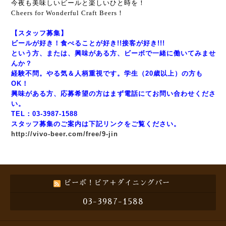
今夜も美味しいビールと楽しいひと時を！
Cheers for Wonderful Craft Beers！
【スタッフ募集】
ビールが好き！食べることが好き!!接客が好き!!!
という方、または、興味がある方、ビーボで一緒に働いてみませ
んか？
経験不問。やる気＆人柄重視です。学生（20歳以上）の方も
OK！
興味がある方、応募希望の方はまず電話にてお問い合わせくださ
い。
TEL：03-3987-1588
スタッフ募集のご案内は下記リンクをご覧ください。
http://vivo-beer.com/free/9-jin
ビーボ！ビア＋ダイニングバー
03-3987-1588