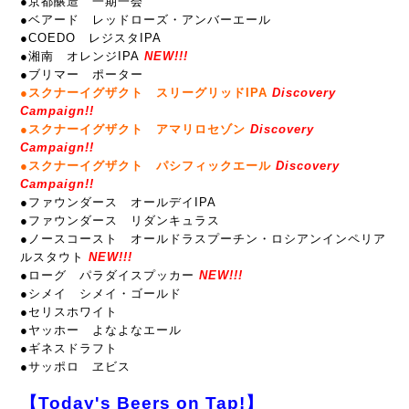
●京都醸造 一期一会
●ベアード レッドローズ・アンバーエール
●COEDO レジスタIPA
●湘南 オレンジIPA
NEW!!!
●ブリマー ポーター
●スクナーイグザクト スリーグリッドIPA
Discovery
Campaign!!
●スクナーイグザクト アマリロセゾン
Discovery
Campaign!!
●スクナーイグザクト パシフィックエール
Discovery
Campaign!!
●ファウンダース オールデイIPA
●ファウンダース リダンキュラス
●ノースコースト オールドラスプーチン・ロシアンインペリア
ルスタウト
NEW!!!
●ローグ パラダイスプッカー
NEW!!!
●シメイ シメイ・ゴールド
●セリスホワイト
●ヤッホー よなよなエール
●ギネスドラフト
●サッポロ ヱビス
【Today's Beers on Tap!】