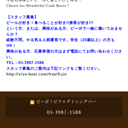
Cheers for Wonderful Craft Beers！
【スタッフ募集】
ビールが好き！食べることが好き!!接客が好き!!!
という方、または、興味がある方、ビーボで一緒に働いてみませ
んか？
経験不問。やる気＆人柄重視です。学生（20歳以上）の方も
OK！
興味がある方、応募希望の方はまず電話にてお問い合わせくださ
い。
TEL：03-3987-1588
スタッフ募集のご案内は下記リンクをご覧ください。
http://vivo-beer.com/free/9-jin
ビーボ！ビア＋ダイニングバー
03-3987-1588