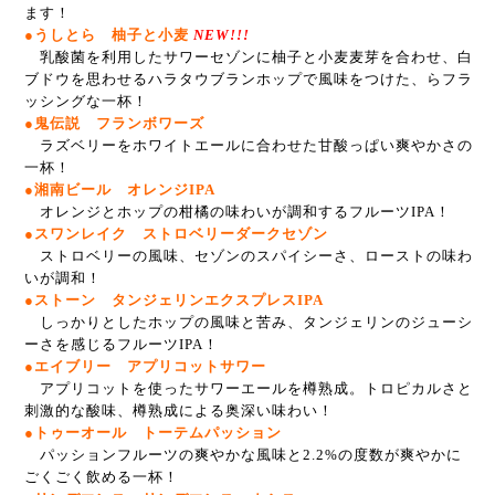
ます！
●うしとら 柚子と小麦
NEW!!!
乳酸菌を利用したサワーセゾンに柚子と小麦麦芽を合わせ、白
ブドウを思わせるハラタウブランホップで風味をつけた、らフラ
ッシングな一杯！
●鬼伝説 フランボワーズ
ラズベリーをホワイトエールに合わせた甘酸っぱい爽やかさの
一杯！
●湘南ビール オレンジIPA
オレンジとホップの柑橘の味わいが調和するフルーツIPA！
●スワンレイク ストロベリーダークセゾン
ストロベリーの風味、セゾンのスパイシーさ、ローストの味わ
いが調和！
●ストーン タンジェリンエクスプレスIPA
しっかりとしたホップの風味と苦み、タンジェリンのジューシ
ーさを感じるフルーツIPA！
●エイブリー アプリコットサワー
アプリコットを使ったサワーエールを樽熟成。トロピカルさと
刺激的な酸味、樽熟成による奥深い味わい！
●トゥーオール トーテムパッション
パッションフルーツの爽やかな風味と2.2%の度数が爽やかに
ごくごく飲める一杯！