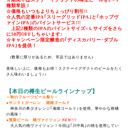
種類常設！
☆価格もいつもよりちょっぴり割引!!
☆人気の定番IPA｢スリーグリッドIPA｣と｢ホップヴ
ァインIPA｣のパイントサービス!!!
上記2種類のIPAのパイントサイズ=Ｌサイズをさら
に50円OFFしちゃいます♪
☆キャンペーン限定醸造の｢ディスカバリー･ダブル
IPA｣を提供！
(数量に限りがあるため、常設ではありません)
美味しい上に、価格もお得！
スクナーイグザクトのビールをたく
さん味わいましょう♪♪
【本日の樽生ビールラインナップ】
～秋のフルーツビール祭り～
●サンクトガーレン 湘南ゴールド
神奈川の希少オレンジ｢湘南ゴールド｣を使用。華やかな柑橘
の風味！
●箕面ビール 桃ヴァイツェン
NEW!!!
大人気の桃ヴァイツェン！今回は｢川中島｣の桃を使用してい