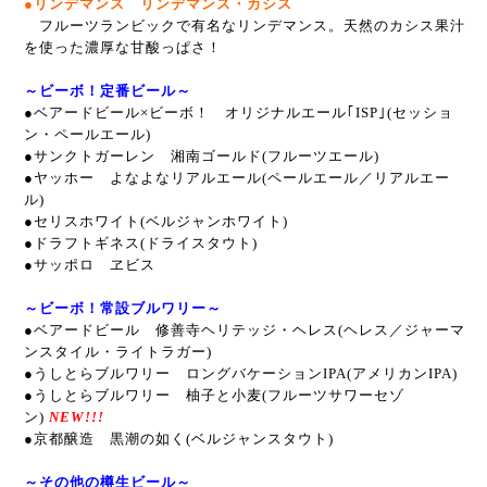
●リンデマンス リンデマンス・カシス
フルーツランビックで有名なリンデマンス。天然のカシス果汁
を使った濃厚な甘酸っぱさ！
～ビーボ！定番ビール～
●ベアードビール×ビーボ！ オリジナルエール｢ISP｣(セッショ
ン・ペールエール)
●サンクトガーレン 湘南ゴールド(フルーツエール)
●ヤッホー よなよなリアルエール(ペールエール／リアルエー
ル)
●セリスホワイト(ベルジャンホワイト)
●ドラフトギネス(ドライスタウト)
●サッポロ ヱビス
～ビーボ！常設ブルワリー～
●ベアードビール 修善寺ヘリテッジ・ヘレス(ヘレス／ジャーマ
ンスタイル・ライトラガー)
●うしとらブルワリー ロングバケーションIPA(アメリカンIPA)
●うしとらブルワリー 柚子と小麦(フルーツサワーセゾ
ン)
NEW!!!
●京都醸造 黒潮の如く(ベルジャンスタウト)
～その他の樽生ビール～