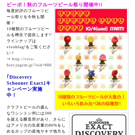
ビーボ！秋のフルーツビール祭り開催中!!
毎度好評のフルーツビ
ール祭りを今秋も開
催！
10種類のフルーツビー
ルを樽生で提供します!!
ラインナップは
vivoblog!をご覧くださ
い！
⇒
http://vivo-
beer.jugem.jp/?eid=886
｢Discovery
Schooner Exact｣キ
ャンペーン実施
中！
クラフトビールの盛ん
なワシントン州
には300
を超える醸造所があり、さらに
はアメリカの生産量の80%をし
める
ホップの産地ヤキマ地方も