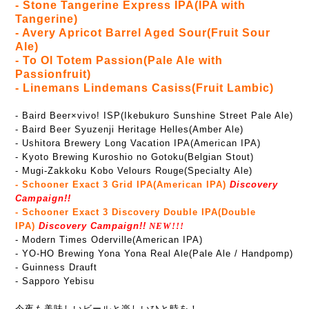
- Stone Tangerine Express IPA(IPA with
Tangerine)
- Avery Apricot Barrel Aged Sour(Fruit Sour
Ale)
- To Ol Totem Passion(Pale Ale with
Passionfruit)
- Linemans Lindemans Casiss(Fruit Lambic)
- Baird Beer×vivo! ISP(Ikebukuro Sunshine Street Pale Ale)
- Baird Beer Syuzenji Heritage Helles(Amber Ale)
- Ushitora Brewery Long Vacation IPA(American IPA)
- Kyoto Brewing Kuroshio no Gotoku(Belgian Stout)
- Mugi-Zakkoku Kobo Velours Rouge(Specialty Ale)
- Schooner Exact 3 Grid IPA(American IPA)
Discovery
Campaign!!
- Schooner Exact 3 Discovery Double IPA(Double
IPA)
Discovery Campaign!!
NEW!!!
- Modern Times Oderville(American IPA)
- YO-HO Brewing Yona Yona Real Ale(Pale Ale / Handpomp)
- Guinness Drauft
- Sapporo Yebisu
今夜も美味しいビールと楽しいひと時を！