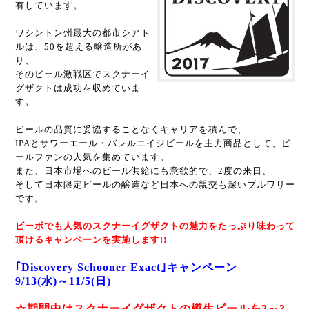
有しています。
ワシントン州最大の都市シアト
ルは、50を超える醸造所があ
り、
そのビール激戦区でスクナーイ
グザクトは成功を収めていま
す。
ビールの品質に妥協することなくキャリアを積んで、
IPAとサワーエール・バレルエイジビールを主力商品として、ビ
ールファンの人気を集めています。
また、日本市場へのビール供給にも意欲的で、2度の来日、
そして日本限定ビールの醸造など日本への親交も深いブルワリー
です。
ビーボでも人気のスクナーイグザクト
の魅力をたっぷり味わって
頂けるキャンペーンを実施します!!
｢Discovery Schooner Exact｣キャンペーン
9/13(水)～11/5(日)
☆期間中はスクナーイグザクトの樽生ビールを2～3