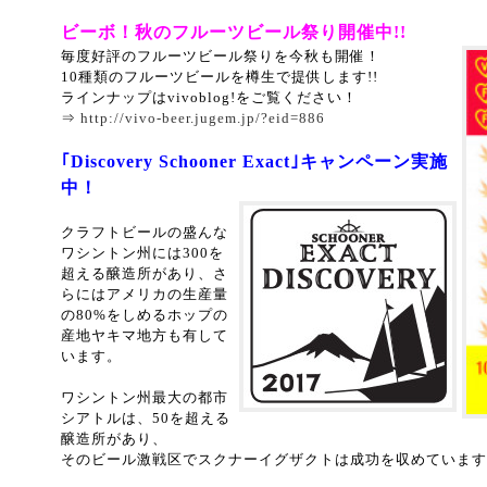
ビーボ！秋のフルーツビール祭り開催中!!
毎度好評のフルーツビール祭りを今秋も開催！
10種類のフルーツビールを樽生で提供します!!
ラインナップはvivoblog!をご覧ください！
⇒
http://vivo-beer.jugem.jp/?eid=886
｢Discovery Schooner Exact｣キャンペーン実施
中！
クラフトビールの盛んな
ワシントン州
には300を
超える醸造所があり、さ
らにはアメリカの生産量
の80%をしめる
ホップの
産地ヤキマ地方も有して
います。
ワシントン州最大の都市
シアトルは、50を超える
醸造所があり、
そのビール激戦区でスクナーイグザクトは成功を収めています