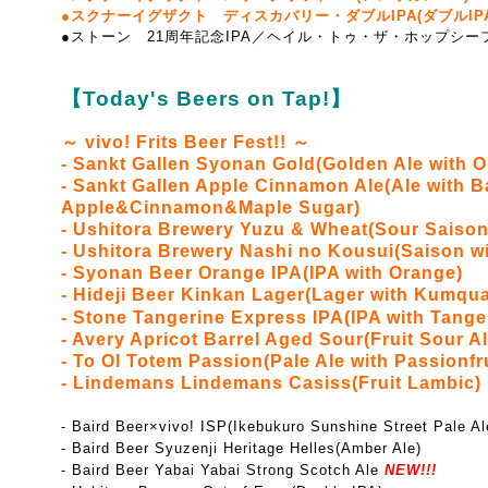
●スクナーイグザクト ディスカバリー・ダブルIPA(ダブルIPA
●ストーン 21周年記念IPA／ヘイル・トゥ・ザ・ホップシーフ・
【Today's Beers on Tap!】
～ vivo! Frits Beer Fest!! ～
- Sankt Gallen Syonan Gold(Golden Ale with 
- Sankt Gallen Apple Cinnamon Ale(Ale with 
Apple&Cinnamon&Maple Sugar)
- Ushitora Brewery Yuzu & Wheat(
Sour Saison
- Ushitora Brewery Nashi no Kousui(Saison wi
- Syonan Beer Orange IPA(IPA with Orange)
- Hideji Beer Kinkan Lager(Lager with Kumqua
- Stone Tangerine Express IPA(IPA with Tange
- Avery Apricot Barrel Aged Sour(Fruit Sour Al
- To Ol Totem Passion(Pale Ale with Passionfru
- Lindemans Lindemans Casiss(Fruit Lambic)
- Baird Beer×vivo! ISP(Ikebukuro Sunshine Street Pale Al
- Baird Beer Syuzenji Heritage Helles(Amber Ale)
- Baird Beer Yabai Yabai Strong Scotch Ale
NEW!!!