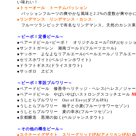
い味わい！
●トゥーオール トーテムパッション
パッションフルーツの爽やかな風味と2.2%の度数が爽やか
●リンデマンス リンデマンス・カシス
フルーツランビックで有名なリンデマンス。天然のカシス果
～ビーボ！定番ビール～
●ベアードビール×ビーボ！ オリジナルエール｢ISP｣(セッシ
●サンクトガーレン 湘南ゴールド(フルーツエール)
●ヤッホー よなよなリアルエール(ペールエール／リアルエー
●セリスホワイト(ベルジャンホワイト)
●ドラフトギネス(ドライスタウト)
●サッポロ ヱビス
～ビーボ！常設ブルワリー～
●ベアードビール 修善寺ヘリテッジ・ヘレス(ヘレス／ジャー
●ベアードビール やばいやばいストロングスコッチエール
NE
●うしとらブルワリー Out of Envy(ダブルIPA)
●うしとらブルワリー 柚子と小麦(フルーツサワーセゾン)
●うしとらブルワリー 麦の幸水(フルーツセゾン)
●京都醸造 黒潮の如く(ベルジャンスタウト)
～その他の樽生ビール～
●スクナーイグザクト スリーグリッドIPA(アメリカンIPA)
Di