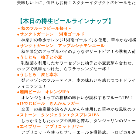
美味しい上に、価格もお得！
スクナーイグザクトのビールをた
【本日の樽生ビールラインナップ】
～秋のフルーツビール祭り～
●サンクトガーレン 湘南ゴールド
神奈川の希少オレンジ｢湘南ゴールド｣を使用。華やかな柑
●サンクトガーレン アップルシナモンエール
秋冬限定のアップルパイのようなデザートビア！今季初入荷
●うしとら 柚子と小麦
乳酸菌を利用したサワーセゾンに柚子と小麦麦芽を合わせ、
ホップで風味をつけた、らフラッシングな一杯！
●うしとら 麦と幸水
梨とセゾンのフルーティさ、麦の味わいを感じつつもドライ
フィニッシュ！
●湘南ビール オレンジIPA
オレンジとホップの柑橘の味わいが調和するフルーツIPA！
●ひでじビール きんかんラガー
全国一の生産量を誇るきんかんを使用した華やかな風味のフ
●ストーン タンジェリンエクスプレスIPA
しっかりとしたホップの風味と苦み、タンジェリンのジューシ
●エイブリー アプリコットサワー
アプリコットを使ったサワーエールを樽熟成。トロピカルさ