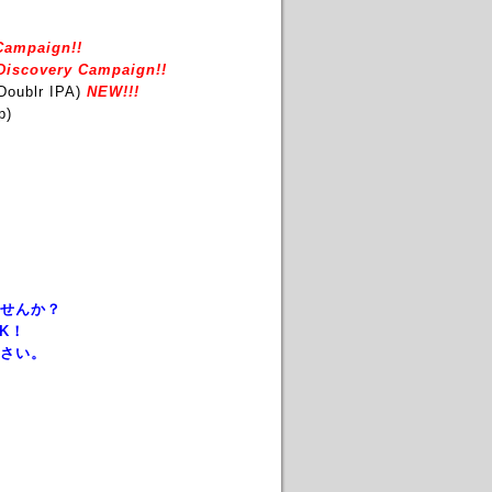
Campaign!!
iscovery Campaign!!
Doublr IPA)
NEW!!!
p)
せんか？
K！
さい。