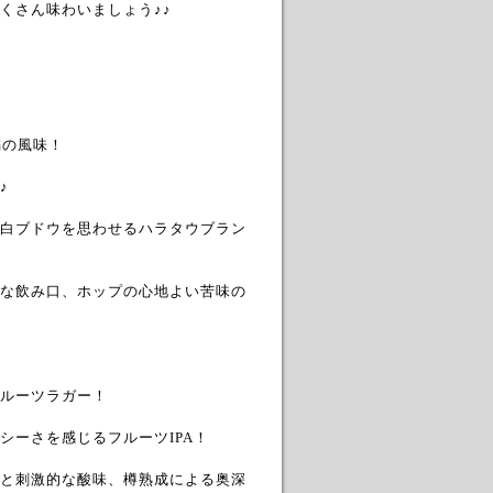
くさん味わいましょう♪♪
橘の風味！
♪
白ブドウを思わせるハラタウブラン
な飲み口、ホップの心地よい苦味の
ルーツラガー！
ーさを感じるフルーツIPA！
と刺激的な酸味、樽熟成による奥深