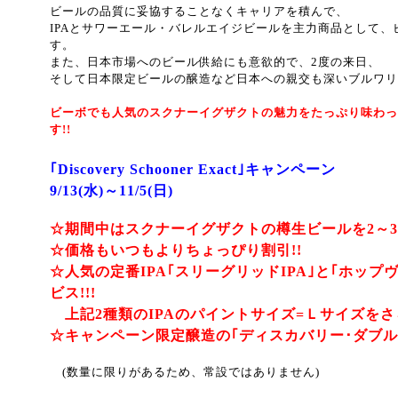
ビールの品質に妥協することなくキャリアを積んで、
IPAとサワーエール・バレルエイジビールを主力商品として
す。
また、日本市場へのビール供給にも意欲的で、2度の来日、
そして日本限定ビールの醸造など日本への親交も深いブルワリ
ビーボでも人気のスクナーイグザクト
の魅力をたっぷり味わっ
す!!
｢Discovery Schooner Exact｣キャンペーン
9/13(水)～11/5(日)
☆期間中はスクナーイグザクトの樽生ビールを2～
☆価格もいつもよりちょっぴり割引!!
☆人気の定番IPA｢スリーグリッドIPA｣と｢ホップ
ビス!!!
上記2種類のIPAのパイントサイズ=Ｌサイズをさら
☆キャンペーン限定醸造の｢ディスカバリー･ダブルI
(数量に限りがあるため、常設ではありません)