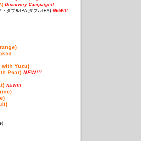
)
Discovery Campaign!!
ダブルIPA(ダブルIPA)
NEW!!!
Orange)
Baked
 with Yuzu)
th Pear)
NEW!!!
t)
NEW!!!
rine)
e)
it)
e)