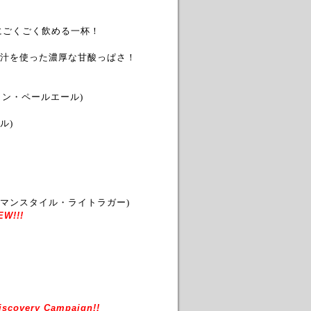
にごくごく飲める一杯！
汁を使った濃厚な甘酸っぱさ！
ョン・ペールエール)
ル)
マンスタイル・ライトラガー)
W!!!
scovery Campaign!!