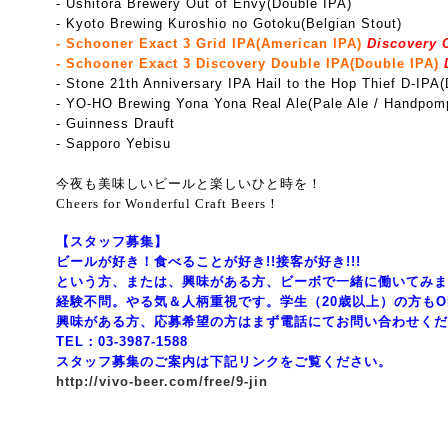
- Ushitora Brewery Out of Envy(Double IPA)
- Kyoto Brewing Kuroshio no Gotoku(Belgian Stout)
- Schooner Exact 3 Grid IPA(American IPA)
Discovery 
- Schooner Exact 3 Discovery Double IPA(Double IPA)
D
- Stone 21th Anniversary IPA Hail to the Hop Thief D-IPA(
- YO-HO Brewing Yona Yona Real Ale(Pale Ale / Handpom
- Guinness Drauft
- Sapporo Yebisu
今夜も美味しいビールと楽しいひと時を！
Cheers for Wonderful Craft Beers！
【スタッフ募集】
ビールが好き！食べることが好き!!接客が好き!!!
という方、または、興味がある方、ビーボで一緒に働いてみま
経験不問。やる気＆人柄重視です。学生（20歳以上）の方もO
興味がある方、応募希望の方はまず電話にてお問い合わせくだ
TEL：03-3987-1588
スタッフ募集のご案内は下記リンクをご覧ください。
http://vivo-beer.com/free/9-jin