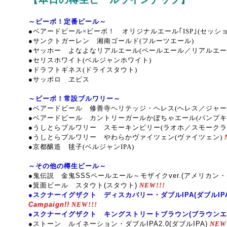
～ビーボ！定番ビール～
●ベアードビール×ビーボ！ オリジナルエール｢ISP｣(セッシ
●サンクトガーレン 湘南ゴールド(フルーツエール)
●ヤッホー よなよなリアルエール(ペールエール／リアルエー
●セリスホワイト(ベルジャンホワイト)
●ドラフトギネス(ドライスタウト)
●サッポロ ヱビス
～ビーボ！常設ブルワリー～
●ベアードビール 修善寺ヘリテッジ・ヘレス(ヘレス／ジャー
●ベアードビール カントリーガールかぼちゃエール(パンプキ
●うしとらブルワリー スモーキンビリー(ラオホ／スモークラ
●うしとらブルワリー やわらかヴァイツェン(ヴァイツェン)
●京都醸造 毬子(ベルジャンIPA)
～その他の樽生ビール～
●鬼伝説 金鬼SSSペールエール～モザイクver.(アメリカン
●箕面ビール スタウト(スタウト)
NEW!!!
●スクナーイグザクト ディスカバリー・ダブルIPA(ダブルIPA
Campaign!!
NEW!!!
●スクナーイグザクト キングストリートブラウン(ブラウンエ
●ストーン ルイネーション・ダブルIPA2.0(ダブルIPA)
NEW!