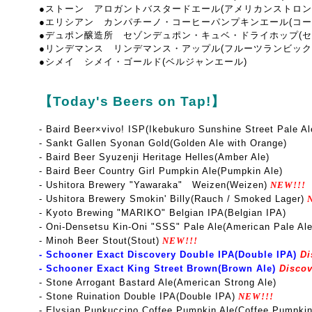
●ストーン アロガントバスタードエール(アメリカンストロン
●エリシアン カンパチーノ・コーヒーパンプキンエール(コー
●デュポン醸造所 セゾンデュポン・キュベ・ドライホップ(セ
●リンデマンス リンデマンス・アップル(フルーツランビック
●シメイ シメイ・ゴールド(ベルジャンエール)
【Today's Beers on Tap!】
- Baird Beer×vivo! ISP(Ikebukuro Sunshine Street Pale Al
- Sankt Gallen Syonan Gold(Golden Ale with Orange)
- Baird Beer Syuzenji Heritage Helles(Amber Ale)
- Baird Beer Country Girl Pumpkin Ale(Pumpkin Ale)
- Ushitora Brewery "Yawaraka" Weizen(Weizen)
NEW!!!
- Ushitora Brewery Smokin' Billy(Rauch / Smoked Lager)
N
- Kyoto Brewing "MARIKO" Belgian IPA(Belgian IPA)
- Oni-Densetsu Kin-Oni "SSS" Pale Ale(American Pale Ale
- Minoh Beer Stout(Stout)
NEW!!!
- Schooner Exact Discovery Double IPA(Double IPA)
Di
- Schooner Exact King Street Brown(Brown Ale)
Discov
- Stone Arrogant Bastard Ale(American Strong Ale)
- Stone Ruination Double IPA(Double IPA)
NEW!!!
- Elysian Punkuccino Coffee Pumpkin Ale(Coffee Pumpkin