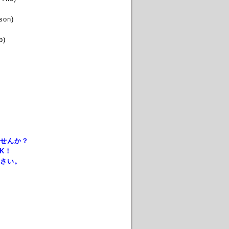
son)
p)
せんか？
K！
さい。