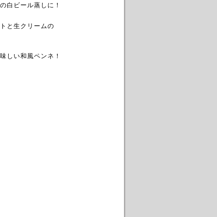
の白ビール蒸しに！
トと生クリームの
味しい和風ペンネ！