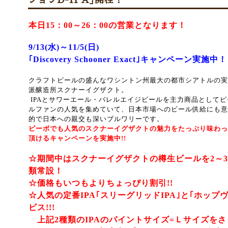
ションD-IPA｣開栓！
本日15：00～26：00の営業となります！
9/13(水)～11/5(日)
｢Discovery Schooner Exact｣キャンペーン実施中！
クラフトビールの盛んな
ワシントン州最大の都市シアトルの実
派醸造所
スクナーイグザクト。
IPAとサワーエール・バレルエイジビールを主力商品としてビ
ルファンの人気を集めていて
、日本市場へのビール供給にも意
的で
日本への親交も深いブルワリーです。
ビーボでも人気のスクナーイグザクト
の魅力をたっぷり味わっ
頂けるキャンペーンを実施中!!
☆期間中はスクナーイグザクトの樽生ビールを2～
類常設！
☆価格もいつもよりちょっぴり割引!!
☆人気の定番IPA｢スリーグリッドIPA｣と｢ホップ
ビス!!!
上記2種類のIPAのパイントサイズ=Ｌサイズをさら