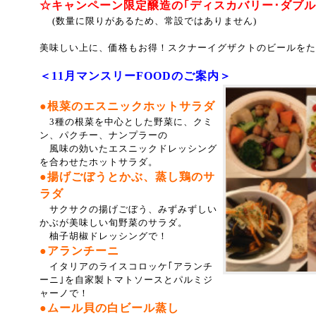
☆キャンペーン限定醸造の｢ディスカバリー･ダブルI
(数量に限りがあるため、常設ではありません)
美味しい上に、価格もお得！
スクナーイグザクトのビールをた
＜11月マンスリーFOODのご案内＞
●根菜のエスニックホットサラダ
3種の根菜を中心とした野菜に、クミ
ン、パクチー、ナンプラーの
風味の効いたエスニックドレッシング
を合わせたホットサラダ。
●揚げごぼうとかぶ、蒸し鶏のサ
ラダ
サクサクの揚げごぼう、みずみずしい
かぶが美味しい旬野菜のサラダ。
柚子胡椒ドレッシングで！
●アランチーニ
イタリアのライスコロッケ｢アランチ
ーニ｣を自家製トマトソースとパルミジ
ャーノで！
●ムール貝の白ビール蒸し