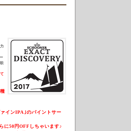
力
ー
欲
て
3種
ヴァインIPA｣のパイントサー
に50円OFFしちゃいます♪