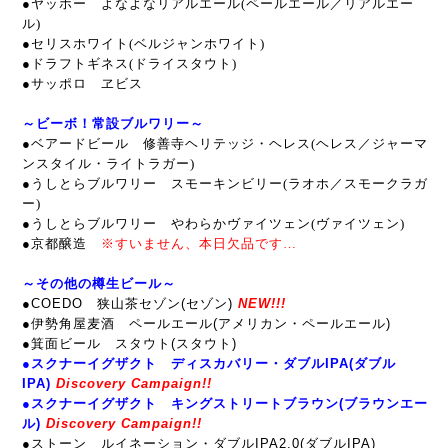
●ヤッホー よなよなリアルエール(ペールエール／リアルエー
ル)
●セリスホワイト(ベルジャンホワイト)
●ドラフトギネス(ドライスタウト)
●サッポロ ヱビス
～ビーボ！常設ブルワリー～
●ベアードビール 修善寺ヘリテッジ・ヘレス(ヘレス／ジャーマ
ンスタイル・ライトラガー)
●うしとらブルワリー スモーキンビリー(ラオホ／スモークラガ
ー)
●うしとらブルワリー やわらかヴァイツェン(ヴァイツェン)
●京都醸造
※すいません、本日欠品です…
～その他の樽生ビール～
●COEDO 狭山茶セゾン(セゾン)
NEW!!!
●伊勢角屋麦酒 ペールエール(アメリカン・ペールエール)
●箕面ビール スタウト(スタウト)
●スクナーイグザクト ディスカバリー・ダブルIPA(ダブル
IPA)
Discovery Campaign!!
●スクナーイグザクト キングストリートブラウン(ブラウンエー
ル)
Discovery Campaign!!
●ストーン ルイネーション・ダブルIPA2.0(ダブルIPA)