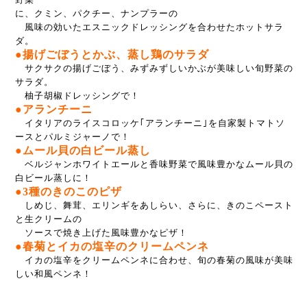
に、クミン、パクチー、ナンプラーの
風味の効いたエスニックドレッシングを合わせたホットサラ
ダ。
●揚げごぼうとかぶ、蒸し鶏のサラダ
サクサクの揚げごぼう、みずみずしいかぶが美味しい旬野菜の
サラダ。
柚子胡椒ドレッシングで！
●アランチーニ
イタリアのライスコロッケ｢アランチーニ｣を自家製トマトソ
ースとパルミジャーノで！
●ムール貝の白ビール蒸し
ベルジャンホワイトエールと香味野菜で風味豊かなムール貝の
白ビール蒸しに！
●3種のきのこのピザ
しめじ、舞茸、エリンギをあしらい、さらに、きのこペースト
と生クリームの
ソースで焼き上げた風味豊かなピザ！
●春菊とイカの塩辛のクリームペンネ
イカの塩辛をクリームペンネに合わせ、旬の春菊の風味が美味
しい和風ペンネ！