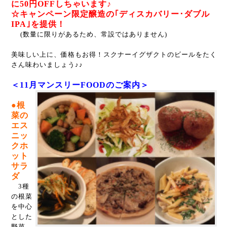
に50円OFFしちゃいます♪
☆キャンペーン限定醸造の｢ディスカバリー･ダブル
IPA｣を提供！
(数量に限りがあるため、常設ではありません)
美味しい上に、価格もお得！
スクナーイグザクトのビールをたく
さん味わいましょう♪♪
＜11月マンスリーFOODのご案内＞
●根
菜の
エス
ニッ
クホ
ット
サラ
ダ
3種
の根菜
を中心
とした
野菜