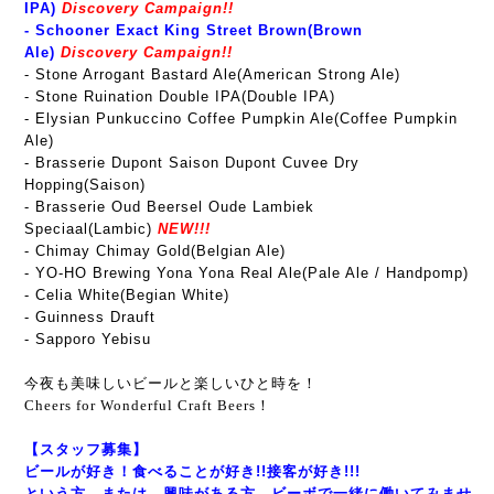
IPA)
Discovery Campaign!!
- Schooner Exact King Street Brown(Brown
Ale)
Discovery Campaign!!
- Stone Arrogant Bastard Ale(American Strong Ale)
- Stone Ruination Double IPA(Double IPA)
- Elysian Punkuccino Coffee Pumpkin Ale(Coffee Pumpkin
Ale)
- Brasserie Dupont Saison Dupont Cuvee Dry
Hopping(Saison)
- Brasserie Oud Beersel Oude Lambiek
Speciaal(Lambic)
NEW!!!
- Chimay Chimay Gold(Belgian Ale)
- YO-HO Brewing Yona Yona Real Ale(Pale Ale / Handpomp)
- Celia White(Begian White)
- Guinness Drauft
- Sapporo Yebisu
今夜も美味しいビールと楽しいひと時を！
Cheers for Wonderful Craft Beers！
【スタッフ募集】
ビールが好き！食べることが好き!!接客が好き!!!
という方、または、興味がある方、ビーボで一緒に働いてみませ