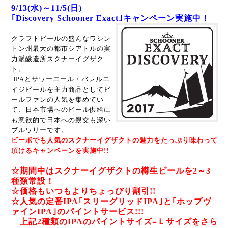
9/13(水)～11/5(日)
｢Discovery Schooner Exact｣キャンペーン実施中！
クラフトビールの盛んな
ワシン
トン州最大の都市シアトルの実
力派醸造所
スクナーイグザク
ト。
IPAとサワーエール・バレルエ
イジビールを主力商品としてビ
ールファンの人気を集めてい
て
、日本市場へのビール供給に
も意欲的で
日本への親交も深い
ブルワリーです。
ビーボでも人気のスクナーイグザクト
の魅力をたっぷり味わって
頂けるキャンペーンを実施中!!
☆期間中はスクナーイグザクトの樽生ビールを2～3
種類常設！
☆価格もいつもよりちょっぴり割引!!
☆人気の定番IPA｢スリーグリッドIPA｣と｢ホップヴ
ァインIPA｣のパイントサービス!!!
上記2種類のIPAのパイントサイズ=Ｌサイズをさら