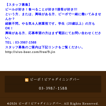
【スタッフ募集】
ビールが好き！食べることが好き!!接客が好き!!!
という方、または、興味がある方、ビーボで一緒に働いてみませ
んか？
経験不問。やる気＆人柄重視です。学生（20歳以上）の方も
OK！
興味がある方、応募希望の方はまず電話にてお問い合わせくださ
い。
TEL：03-3987-1588
スタッフ募集のご案内は下記リンクをご覧ください。
http://vivo-beer.com/free/9-jin
ビーボ！ビア＋ダイニングバー
03-3987-1588
©2026
ビーボ！ビア＋ダイニングバー
. All Rights Reserved.