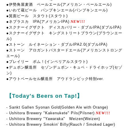
●伊勢角屋麦酒 ペールエール(アメリカン・ペールエール)
●いわて蔵ビール パンプキンエール(パンプキンエール)
●箕面ビール スタウト(スタウト)
●ネブラスカ IPA(アメリカンIPA)
NEW!!!
●スクナーイグザクト ディスカバリー・ダブルIPA(ダブルIPA)
●スクナーイグザクト キングストリートブラウン(ブラウンエー
ル)
●ストーン ルイネーション・ダブルIPA2.0(ダブルIPA)
●ストーン アロガントバスタードエール(アメリカンストロング
エール)
●プレイリー ボム！(インペリアルスタウト)
●デュポン醸造所 セゾンデュポン・キュベ・ドライホップ(セゾ
ン)
●アウトベールセル醸造所 アウドランビック特別ver.
【Today's Beers on Tap!】
- Sankt Gallen Syonan Gold(Golden Ale with Orange)
- Ushitora Brewery "Kakenukete" Pils(Pilsner)
NEW!!!
- Ushitora Brewery "Yawaraka" Weizen(Weizen)
- Ushitora Brewery Smokin' Billy(Rauch / Smoked Lager)