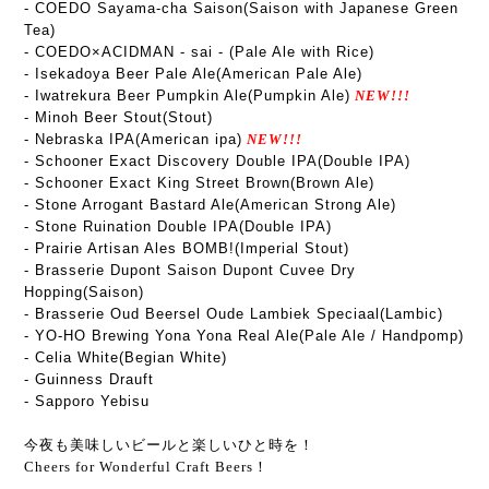
- COEDO Sayama-cha Saison(Saison with Japanese Green
Tea)
- COEDO×ACIDMAN - sai - (Pale Ale with Rice)
- Isekadoya Beer Pale Ale(American Pale Ale)
- Iwatrekura Beer Pumpkin Ale(Pumpkin Ale)
NEW!!!
- Minoh Beer Stout(Stout)
- Nebraska IPA(American ipa)
NEW!!!
- Schooner Exact Discovery Double IPA(Double IPA)
- Schooner Exact King Street Brown(Brown Ale)
- Stone Arrogant Bastard Ale(American Strong Ale)
- Stone Ruination Double IPA(Double IPA)
- Prairie Artisan Ales BOMB!(Imperial Stout)
- Brasserie Dupont Saison Dupont Cuvee Dry
Hopping(Saison)
- Brasserie Oud Beersel Oude Lambiek Speciaal(Lambic)
- YO-HO Brewing Yona Yona Real Ale(Pale Ale / Handpomp)
- Celia White(Begian White)
- Guinness Drauft
- Sapporo Yebisu
今夜も美味しいビールと楽しいひと時を！
Cheers for Wonderful Craft Beers！