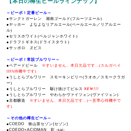
【本日の樽生ビールラインナップ】
～ビーボ！定番ビール～
●サンクトガーレン 湘南ゴールド(フルーツエール)
●ヤッホー よなよなリアルエール(ペールエール／リアルエー
ル)
●セリスホワイト(ベルジャンホワイト)
●ドラフトギネス(ドライスタウト)
●サッポロ ヱビス
～ビーボ！常設ブルワリー～
●ベアードビール
※すいません、本日欠品です…(スルガベイ
IIPA待機中です)
●うしとらブルワリー スモーキンビリー(ラオホ／スモークラガ
ー)
●うしとらブルワリー 駆け抜けてピルス
NEW!!!
●うしとらブルワリー やわらかヴァイツェン(ヴァイツェン)
●京都醸造
※すいません、本日欠品です…(一意専心待機中で
す)
～その他の樽生ビール～
●COEDO 狭山茶セゾン(セゾン)
●COEDO×ACIDMAN 彩 -sai-