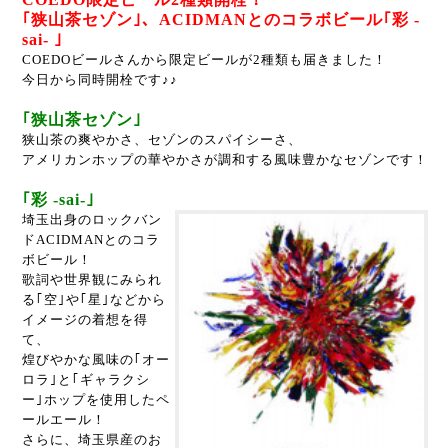
｢狭山茶セゾン｣、ACIDMANとのコラボビール｢彩 -
sai- ｣
COEDOビールさんから限定ビールが2種類も届きました！
今日から同時開栓です♪♪
｢狭山茶セゾン｣
狭山茶の爽やかさ、セゾンのスパイシーさ、
アメリカンホップの華やかさが調和する風味豊かなセゾンです！
｢彩 -sai-｣
埼玉出身のロックバン
ドACIDMANとのコラ
ボビール！
歌詞や世界観にみられ
る｢空｣や｢星｣などから
イメージの着想を得
て、
煌びやかな風味の｢オー
ロラ｣と｢ギャラクシ
ー｣ホップを使用したペ
ールエール！
さらに、埼玉県産のお