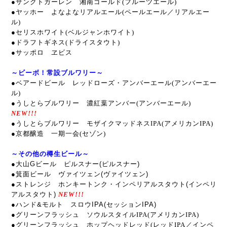
●サンクトガーレン 湘南ゴールド(フルーツエール)
●ヤッホー よなよなリアルエール(ペールエール／リアルエー
ル)
●セリスホワイト(ベルジャンホワイト)
●ドラフトギネス(ドライスタウト)
●サッポロ ヱビス
～ビーボ！常設ブルワリー～
●ベアードビール レッドローズ・アンバーエール(アンバーエー
ル)
●うしとらブルワリー 濃紅葉アンバー(アンバーエール)
NEW!!!
●うしとらブルワリー モザイクマッドネスIPA(アメリカンIPA)
●京都醸造 一期一会(セゾン)
～その他の樽生ビール～
●大山Gビール ピルスナー(ピルスナー)
●箕面ビール ヴァイツェン(ヴァイツェン)
●ストレンジ ホンキートンク・インペリアルスタウト(インペリ
アルスタウト)
NEW!!!
●ハンド&モルト スロウIPA(セッションIPA)
●グリーンフラッシュ ソウルスタイルIPA(アメリカンIPA)
●
グリーンフラッシュ
ホップヘッドレッド(レッドIPA／インペ