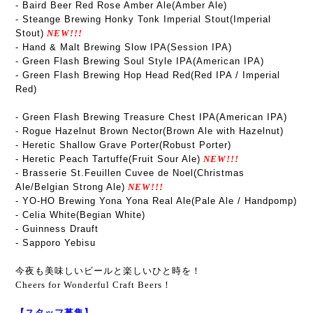
- Baird Beer Red Rose Amber Ale(Amber Ale)
- Steange Brewing Honky Tonk Imperial Stout(Imperial
Stout)
NEW!!!
- Hand & Malt Brewing Slow IPA(Session IPA)
-
Green Flash Brewing Soul Style IPA(American IPA)
-
Green Flash Brewing
Hop Head Red(Red IPA / Imperial
Red)
-
Green Flash Brewing
Treasure Chest IPA(American IPA)
- Rogue Hazelnut Brown Nector(Brown Ale with Hazelnut)
- Heretic Shallow Grave Porter(Robust Porter)
- Heretic Peach Tartuffe(Fruit Sour Ale)
NEW!!!
- Brasserie St.Feuillen Cuvee de Noel(Christmas
Ale/Belgian Strong Ale)
NEW!!!
- YO-HO Brewing Yona Yona Real Ale(Pale Ale / Handpomp)
- Celia White(Begian White)
- Guinness Drauft
- Sapporo Yebisu
今夜も美味しいビールと楽しいひと時を！
Cheers for Wonderful Craft Beers！
【スタッフ募集】