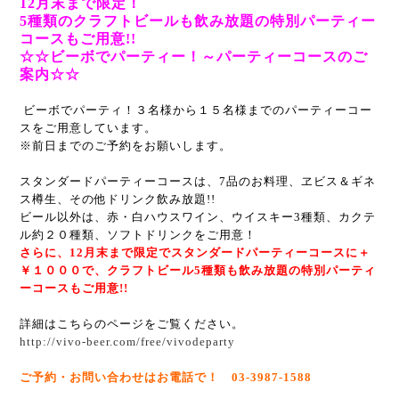
12月末まで限定！
5種類のクラフトビールも飲み放題の特別パーティー
コースもご用意!!
☆☆ビーボでパーティー！～パーティーコースのご
案内☆☆
ビーボでパーティ！
３名様から１５名様までのパーティーコー
スをご用意しています。
※前日までのご予約をお願いします。
スタンダードパーティーコースは、7品のお料理、
ヱビス＆ギネ
ス樽生、その他ドリンク飲み放題!!
ビール以外は、赤・白ハウスワイン、ウイスキー3種類、
カクテ
ル約２０種類、ソフトドリンクをご用意！
さらに、12月末まで限定でスタンダードパーティーコースに＋
￥１０００で、
クラフトビール5種類も飲み放題の特別パーティ
ーコースもご用意!!
詳細はこちらのページをご覧ください。
http://vivo-beer.com/free/vivodeparty
ご予約・お問い合わせはお電話で！ 03-3987-1588