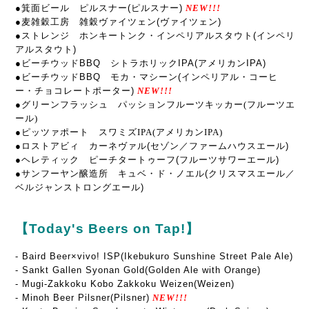
●箕面ビール ピルスナー(ピルスナー)
NEW!!!
●麦雑穀工房 雑穀ヴァイツェン(ヴァイツェン)
●ストレンジ ホンキートンク・インペリアルスタウト(インペリ
アルスタウト)
●ビーチウッドBBQ シトラホリックIPA(アメリカンIPA)
●ビーチウッドBBQ モカ・マシーン(インペリアル・コーヒ
ー・チョコレートポーター)
NEW!!!
●グリーンフラッシュ パッションフルーツキッカー(フルーツエ
ール
)
●ピッツァポート スワミズIPA(アメリカンIPA)
●
ロストアビィ カーネヴァル
(セゾン／ファームハウスエール)
●ヘレティック ピーチタートゥーフ(フルーツサワーエール)
●サンフーヤン醸造所 キュベ・ド・ノエル(クリスマスエール／
ベルジャンストロングエール)
【Today's Beers on Tap!】
-
Baird Beer×vivo! ISP(Ikebukuro Sunshine Street Pale Ale)
- Sankt Gallen Syonan Gold(Golden Ale with Orange)
-
Mugi-Zakkoku Kobo Zakkoku
Weizen(Weizen)
- Minoh Beer Pilsner(Pilsner)
NEW!!!