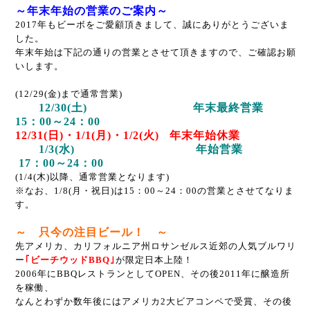
～年末年始の営業のご案内～
2017年もビーボをご愛顧頂きまして、誠にありがとうございま
した。
年末年始は下記の通りの営業とさせて頂きますので、ご確認お願
いします。
(12/29(金)まで通常営業)
12/30(土) 年末最終営業
15：00～24：00
12/31(日)・1/1(月)・1/2(火) 年末年始休業
1/3(水) 年始営業
17：00～24：00
(1/4(木)以降、通常営業となります)
※なお、1/8(月・祝日)は15：00～24：00の営業とさせてなりま
す。
～ 只今の注目ビール！ ～
先アメリカ、カリフォルニア州ロサンゼルス近郊の人気ブルワリ
ー
｢ビーチウッドBBQ｣
が限定日本上陸！
2006年にBBQレストランとしてOPEN、その後2011年に醸造所
を稼働、
なんとわずか数年後にはアメリカ2大ビアコンペで受賞、その後