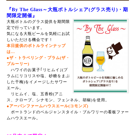
『By The Glass～大瓶ボトルシェア(グラス売り)・期
間限定開催』
大瓶ボトルのグラス提供を期間限
定で行っています。
気になる大瓶ビールを気軽にお試
しいただける機会です！
本日提供のボトルラインナップ
は…
●ザ・トラベリング・プラム(ザ・
ブルーリー)
ハワイのお菓子｢リヒムイ｣(プ
ラムにリコリスや塩、砂糖をまぶ
した干梅)をイメージしたサワー
エール。
リヒムイ、塩、五香粉(アニ
ス、クローブ、シナモン、フェンネル、胡椒)を使用。
●アーバンファームハウスエール(コモンズ)
ポートランドのベルジャンスタイル・ブルワリーの看板ファー
ムハウスエール。