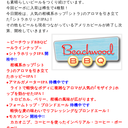
も素晴らしいビールをつくり続けています。
今回ビーボに入荷は樽生で4種類！
今日開栓は、人気の柑橘系ホップ｢シトラ｣のアロマを引き立て
た｢シトラホリックIPA｣！
その他もビールも現在つながっているアメリカビールが終了し次
第、開栓していきます♪
～ビーチウッドBBQビ
ールラインナップ～
●シトラホリックIPA
開
栓中!!
柑橘系ホップ｢シト
ラ｣のアロマを引き立て
たホッピーIPA！
●アマルガメーターIPA
待機中です
ライトで軽快なボディに複雑なアロマが人気の｢モザイク｣ホ
ップを効かせたIPA！
トロピカル、ベリー、柑橘の風味が広がります。
●フォームトップ・ブロンドエール
待機中です
軽快な麦の味わいでリフレッシングなブロンドエール！
●モカマシン
開栓中!!
カカオニブ、コーヒーを使ったインペリアル・コーヒー・ポー
ター!!