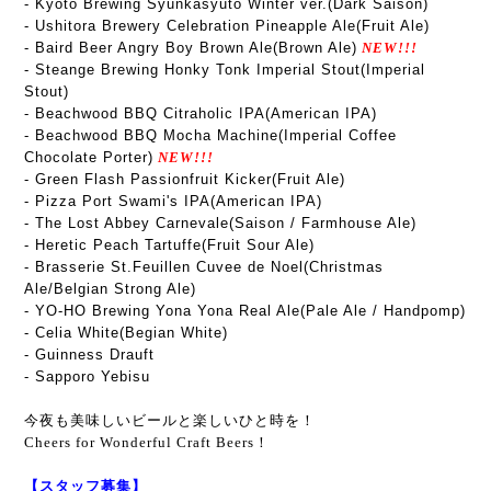
- Kyoto Brewing Syunkasyuto Winter ver.(Dark Saison)
- Ushitora Brewery Celebration Pineapple Ale(Fruit Ale)
- Baird Beer Angry Boy Brown Ale(Brown Ale)
NEW!!!
- Steange Brewing Honky Tonk Imperial Stout(Imperial
Stout)
- Beachwood BBQ Citraholic IPA(American IPA)
- Beachwood BBQ Mocha Machine(Imperial Coffee
Chocolate Porter)
NEW!!!
- Green Flash Passionfruit Kicker(Fruit Ale)
- Pizza Port Swami's IPA(American IPA)
-
The Lost Abbey Carnevale
(Saison / Farmhouse Ale)
- Heretic Peach Tartuffe(Fruit Sour Ale)
- Brasserie St.Feuillen Cuvee de Noel(Christmas
Ale/Belgian Strong Ale)
- YO-HO Brewing Yona Yona Real Ale(Pale Ale / Handpomp)
- Celia White(Begian White)
- Guinness Drauft
- Sapporo Yebisu
今夜も美味しいビールと楽しいひと時を！
Cheers for Wonderful Craft Beers！
【スタッフ募集】