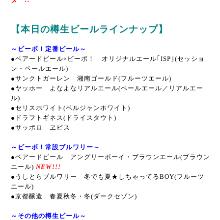
【本日の樽生ビールラインナップ】
～ビーボ！定番ビール～
●
ベアードビール×ビーボ！ オリジナルエール｢ISP｣(セッショ
ン・ペールエール)
●サンクトガーレン 湘南ゴールド(フルーツエール)
●ヤッホー よなよなリアルエール(ペールエール／リアルエー
ル)
●セリスホワイト(ベルジャンホワイト)
●ドラフトギネス(ドライスタウト)
●サッポロ ヱビス
～ビーボ！常設ブルワリー～
●ベアードビール アングリーボーイ・ブラウンエール(ブラウン
エール)
NEW!!!
●うしとらブルワリー 冬でも夏★しちゃってるBOY(フルーツ
エール)
●京都醸造 春夏秋冬・冬(ダークセゾン)
～その他の樽生ビール～