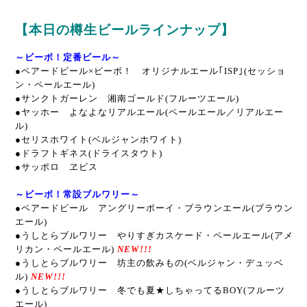
【本日の樽生ビールラインナップ】
～ビーボ！定番ビール～
●
ベアードビール×ビーボ！ オリジナルエール｢ISP｣(セッショ
ン・ペールエール)
●サンクトガーレン 湘南ゴールド(フルーツエール)
●ヤッホー よなよなリアルエール(ペールエール／リアルエー
ル)
●セリスホワイト(ベルジャンホワイト)
●ドラフトギネス(ドライスタウト)
●サッポロ ヱビス
～ビーボ！常設ブルワリー～
●ベアードビール アングリーボーイ・ブラウンエール(ブラウン
エール)
●うしとらブルワリー やりすぎカスケード・ペールエール(アメ
リカン・ペールエール)
NEW!!!
●うしとらブルワリー 坊主の飲みもの(ベルジャン・デュッベ
ル)
NEW!!!
●うしとらブルワリー 冬でも夏★しちゃってるBOY(フルーツ
エール)