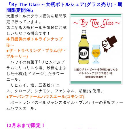
『By The Glass～大瓶ボトルシェア(グラス売り)・期
間限定開催』
大瓶ボトルのグラス提供を期間限
定で行っています。
気になる大瓶ビールを気軽にお試
しいただける機会です！
本日提供のボトルラインナップ
は…
●ザ・トラベリング・プラム(ザ・
ブルーリー)
ハワイのお菓子｢リヒムイ｣(プ
ラムにリコリスや塩、砂糖をまぶ
した干梅)をイメージしたサワー
エール。
リヒムイ、塩、五香粉(アニ
ス、クローブ、シナモン、フェンネル、胡椒)を使用。
●アーバンファームハウスエール(コモンズ)
ポートランドのベルジャンスタイル・ブルワリーの看板ファー
ムハウスエール。
12月末まで限定！