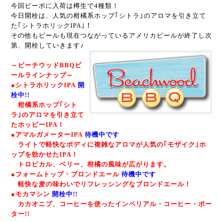
今回ビーボに入荷は樽生で4種類！
今日開栓は、人気の柑橘系ホップ｢シトラ｣のアロマを引き立て
た｢シトラホリックIPA｣！
その他もビールも現在つながっているアメリカビールが終了し次
第、開栓していきます♪
～ビーチウッドBBQビ
ールラインナップ～
●シトラホリックIPA
開
栓中!!
柑橘系ホップ｢シト
ラ｣のアロマを引き立て
たホッピーIPA！
●アマルガメーターIPA
待機中です
ライトで軽快なボディに複雑なアロマが人気の｢モザイク｣ホ
ップを効かせたIPA！
トロピカル、ベリー、柑橘の風味が広がります。
●フォームトップ・ブロンドエール
待機中です
軽快な麦の味わいでリフレッシングなブロンドエール！
●モカマシン
開栓中!!
カカオニブ、コーヒーを使ったインペリアル・コーヒー・ポー
ター!!