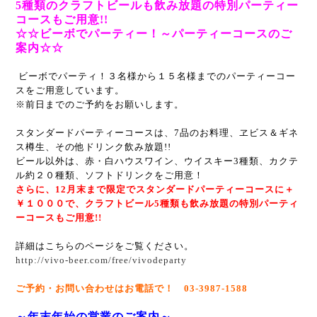
5種類のクラフトビールも飲み放題の特別パーティー
コースもご用意!!
☆☆ビーボでパーティー！～パーティーコースのご
案内☆☆
ビーボでパーティ！
３名様から１５名様までのパーティーコー
スをご用意しています。
※前日までのご予約をお願いします。
スタンダードパーティーコースは、7品のお料理、
ヱビス＆ギネ
ス樽生、その他ドリンク飲み放題!!
ビール以外は、赤・白ハウスワイン、ウイスキー3種類、
カクテ
ル約２０種類、ソフトドリンクをご用意！
さらに、12月末まで限定でスタンダードパーティーコースに＋
￥１０００で、
クラフトビール5種類も飲み放題の特別パーティ
ーコースもご用意!!
詳細はこちらのページをご覧ください。
http://vivo-beer.com/free/vivodeparty
ご予約・お問い合わせはお電話で！ 03-3987-1588
～年末年始の営業のご案内～