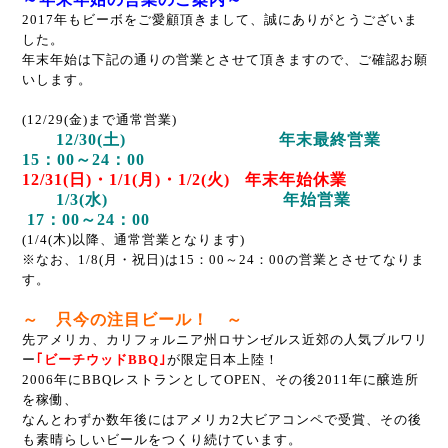
2017年もビーボをご愛顧頂きまして、誠にありがとうございま
した。
年末年始は下記の通りの営業とさせて頂きますので、ご確認お願
いします。
(12/29(金)まで通常営業)
12/30(土) 年末最終営業
15：00～24：00
12/31(日)・1/1(月)・1/2(火) 年末年始休業
1/3(水) 年始営業
17：00～24：00
(1/4(木)以降、通常営業となります)
※なお、1/8(月・祝日)は15：00～24：00の営業とさせてなりま
す。
～ 只今の注目ビール！ ～
先アメリカ、カリフォルニア州ロサンゼルス近郊の人気ブルワリ
ー
｢ビーチウッドBBQ｣
が限定日本上陸！
2006年にBBQレストランとしてOPEN、その後2011年に醸造所
を稼働、
なんとわずか数年後にはアメリカ2大ビアコンペで受賞、その後
も素晴らしいビールをつくり続けています。