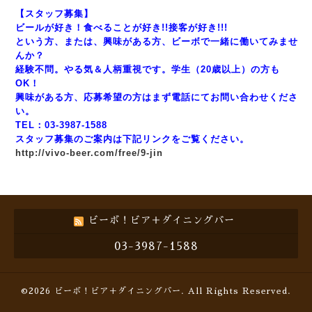
【スタッフ募集】
ビールが好き！食べることが好き!!接客が好き!!!
という方、または、興味がある方、ビーボで一緒に働いてみませ
んか？
経験不問。やる気＆人柄重視です。学生（20歳以上）の方も
OK！
興味がある方、応募希望の方はまず電話にてお問い合わせくださ
い。
TEL：03-3987-1588
スタッフ募集のご案内は下記リンクをご覧ください。
http://vivo-beer.com/free/9-jin
ビーボ！ビア＋ダイニングバー
03-3987-1588
©2026
ビーボ！ビア＋ダイニングバー
. All Rights Reserved.