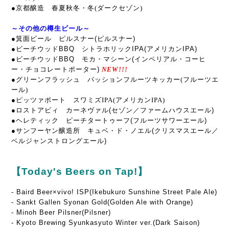
●京都醸造 春夏秋冬・冬(ダークセゾン)
～その他の樽生ビール～
●箕面ビール ピルスナー(ピルスナー)
●ビーチウッドBBQ シトラホリックIPA(アメリカンIPA)
●ビーチウッドBBQ モカ・マシーン(インペリアル・コーヒ
ー・チョコレートポーター)
NEW!!!
●グリーンフラッシュ パッションフルーツキッカー(フルーツエ
ール
)
●ピッツァポート スワミズIPA(アメリカンIPA)
●
ロストアビィ カーネヴァル
(セゾン／ファームハウスエール)
●ヘレティック ピーチタートゥーフ(フルーツサワーエール)
●サンフーヤン醸造所 キュベ・ド・ノエル(クリスマスエール／
ベルジャンストロングエール)
【Today's Beers on Tap!】
-
Baird Beer×vivo! ISP(Ikebukuro Sunshine Street Pale Ale)
- Sankt Gallen Syonan Gold(Golden Ale with Orange)
- Minoh Beer Pilsner(Pilsner)
- Kyoto Brewing Syunkasyuto Winter ver.(Dark Saison)