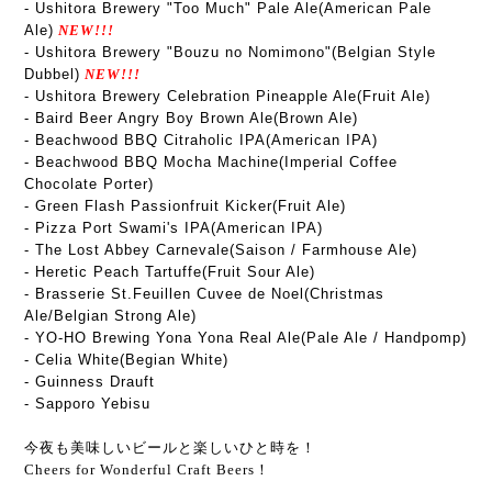
- Ushitora Brewery "Too Much" Pale Ale(American Pale
Ale)
NEW!!!
- Ushitora Brewery "Bouzu no Nomimono"(Belgian Style
Dubbel)
NEW!!!
- Ushitora Brewery Celebration Pineapple Ale(Fruit Ale)
- Baird Beer Angry Boy Brown Ale(Brown Ale)
- Beachwood BBQ Citraholic IPA(American IPA)
- Beachwood BBQ Mocha Machine(Imperial Coffee
Chocolate Porter)
- Green Flash Passionfruit Kicker(Fruit Ale)
- Pizza Port Swami's IPA(American IPA)
-
The Lost Abbey Carnevale
(Saison / Farmhouse Ale)
- Heretic Peach Tartuffe(Fruit Sour Ale)
- Brasserie St.Feuillen Cuvee de Noel(Christmas
Ale/Belgian Strong Ale)
- YO-HO Brewing Yona Yona Real Ale(Pale Ale / Handpomp)
- Celia White(Begian White)
- Guinness Drauft
- Sapporo Yebisu
今夜も美味しいビールと楽しいひと時を！
Cheers for Wonderful Craft Beers！