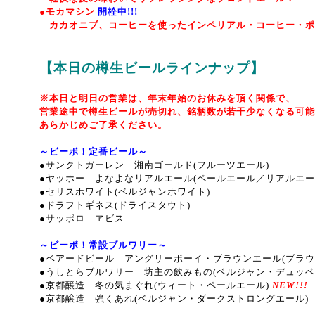
●モカマシン
開栓中!!!
カカオニブ、コーヒーを使ったインペリアル・コーヒー・ポー
【本日の樽生ビールラインナップ】
※本日と明日の営業は、年末年始のお休みを頂く関係で、
営業途中で樽生ビールが売切れ、銘柄数が若干少なくなる可能
あらかじめご了承ください。
～ビーボ！定番ビール～
●サンクトガーレン 湘南ゴールド(フルーツエール)
●ヤッホー よなよなリアルエール(ペールエール／リアルエー
●セリスホワイト(ベルジャンホワイト)
●ドラフトギネス(ドライスタウト)
●サッポロ ヱビス
～ビーボ！常設ブルワリー～
●ベアードビール アングリーボーイ・ブラウンエール(ブラウ
●うしとらブルワリー 坊主の飲みもの(ベルジャン・デュッベ
●京都醸造 冬の気まぐれ(ウィート・ペールエール)
NEW!!!
●京都醸造 強くあれ(ベルジャン・ダークストロングエール)