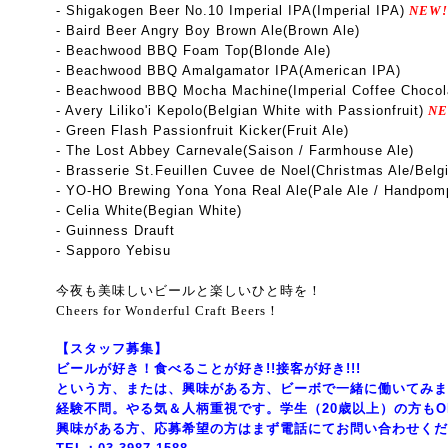
- Shigakogen Beer No.10 Imperial IPA(Imperial IPA)
NEW!
- Baird Beer Angry Boy Brown Ale(Brown Ale)
- Beachwood BBQ Foam Top(Blonde Ale)
- Beachwood BBQ Amalgamator IPA(American IPA)
- Beachwood BBQ Mocha Machine(Imperial Coffee Chocola
- Avery Liliko'i Kepolo(Belgian White with Passionfruit)
NE
- Green Flash Passionfruit Kicker(Fruit Ale)
-
The Lost Abbey Carnevale
(Saison / Farmhouse Ale)
- Brasserie St.Feuillen Cuvee de Noel(Christmas Ale/Belg
- YO-HO Brewing Yona Yona Real Ale(Pale Ale / Handpom
- Celia White(Begian White)
- Guinness Drauft
- Sapporo Yebisu
今夜も美味しいビールと楽しいひと時を！
Cheers for Wonderful Craft Beers！
【スタッフ募集】
ビールが好き！食べることが好き!!接客が好き!!!
という方、または、興味がある方、ビーボで一緒に働いてみま
経験不問。やる気＆人柄重視です。学生（20歳以上）の方もO
興味がある方、応募希望の方はまず電話にてお問い合わせくだ