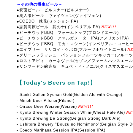
～その他の樽生ビール～
●箕面ビール ピルスナー(ピルスナー)
●奥入瀬ビール ヴァイツェン(ヴァイツェン)
●COEDO 毬花(セッションIPA)
●志賀高原ビール 其の十(インペリアルIPA)
NEW!!!
●ビーチウッドBBQ フォームトップ(ブロンドエール)
●ビーチウッドBBQ アマルガメーターIPA(アメリカンIPA)
●ビーチウッドBBQ モカ・マシーン(インペリアル・コーヒ
●エイブリー リリコイ・ケポロ(フルーツホワイトエール)
NE
●グリーンフラッシュ パッションフルーツキッカー(フルー
●
ロストアビィ カーネヴァル
(セゾン／ファームハウスエール
●サンフーヤン醸造所 キュベ・ド・ノエル(クリスマスエール
【Today's Beers on Tap!】
- Sankt Gallen Syonan Gold(Golden Ale with Orange)
- Minoh Beer Pilsner(Pilsner)
- Oirase Beer Weizen(Weizen)
NEW!!!
- Kyoto Brewing Winter Season Whim(Wheat Pale Ale)
NE
- Kyoto Brewing Be Strong(Belgian Strong Dark Ale)
- Ushitora Brewery "Bouzu no Nomimono"(Belgian Style D
- Coedo Marihana Session IPA(Session IPA)