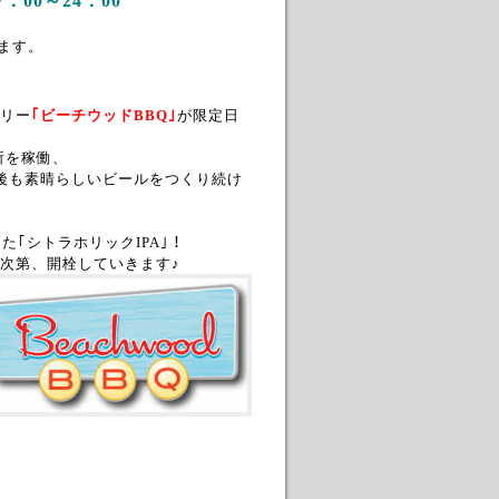
～24：00
ります。
リー
｢ビーチウッドBBQ｣
が限定日
造所を稼働、
後も素晴らしいビールをつくり続け
｢シトラホリックIPA｣！
次第、開栓していきます♪