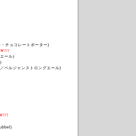
ー・チョコレートポーター)
W!!!
ツエール
)
)
／ベルジャンストロングエール)
W!!!
ubbel)