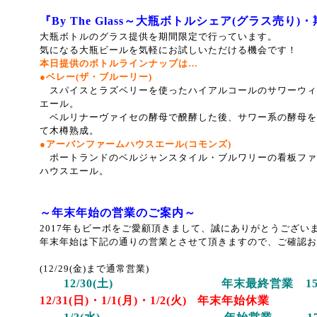
『By The Glass～大瓶ボトルシェア(グラス売り
大瓶ボトルのグラス提供を期間限定で行っています。
気になる大瓶ビールを気軽にお試しいただける機会です！
本日提供のボトルラインナップは…
●ベレー(ザ・ブルーリー)
スパイスとラズベリーを使ったハイアルコールのサワーウィ
エール。
ベルリナーヴァイセの酵母で醗酵した後、サワー系の酵母を
て木樽熟成。
●アーバンファームハウスエール(コモンズ)
ポートランドのベルジャンスタイル・ブルワリーの看板ファ
ハウスエール。
～年末年始の営業のご案内～
2017年もビーボをご愛顧頂きまして、誠にありがとうござい
年末年始は下記の通りの営業とさせて頂きますので、ご確認お
(12/29(金)まで通常営業)
12/30(土) 年末最終営業 15：00
12/31(日)・1/1(月)・1/2(火) 年末年始休業