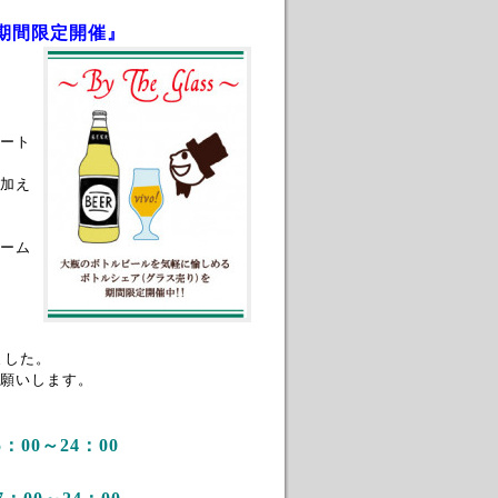
)・期間限定開催』
ート
加え
ーム
ました。
願いします。
～24：00