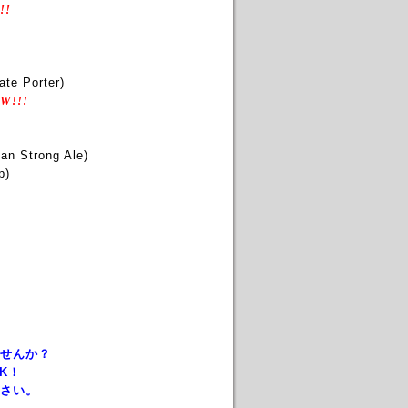
!!
te Porter)
W!!!
ian Strong Ale)
p)
せんか？
K！
さい。