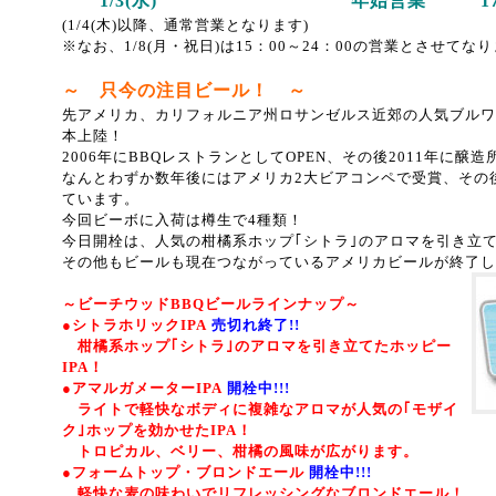
1/3(水) 年始営業 17：00
(1/4(木)以降、通常営業となります)
※なお、1/8(月・祝日)は15：00～24：00の営業とさせてな
～ 只今の注目ビール！ ～
先アメリカ、カリフォルニア州ロサンゼルス近郊の人気ブルワ
本上陸！
2006年にBBQレストランとしてOPEN、その後2011年に醸
なんとわずか数年後にはアメリカ2大ビアコンペで受賞、その
ています。
今回ビーボに入荷は樽生で4種類！
今日開栓は、人気の柑橘系ホップ｢シトラ｣のアロマを引き立てた
その他もビールも現在つながっているアメリカビールが終了し
～ビーチウッドBBQビールラインナップ～
●シトラホリックIPA
売切れ終了!!
柑橘系ホップ｢シトラ｣のアロマを引き立てたホッピー
IPA！
●アマルガメーターIPA
開栓中!!!
ライトで軽快なボディに複雑なアロマが人気の｢モザイ
ク｣ホップを効かせたIPA！
トロピカル、ベリー、柑橘の風味が広がります。
●フォームトップ・ブロンドエール
開栓中!!!
軽快な麦の味わいでリフレッシングなブロンドエール！