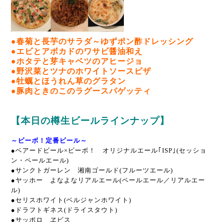
●春菊と長芋のサラダ～ゆずポン酢ドレッシング
●エビとアボカドのワサビ醤油和え
●ホタテと芽キャベツのアヒージョ
●野沢菜とツナのホワイトソースピザ
●牡蠣とほうれん草のグラタン
●豚肉ときのこのラグースパゲッティ
【本日の樽生ビールラインナップ】
～ビーボ！定番ビール～
●
ベアードビール×ビーボ！ オリジナルエール｢ISP｣(セッショ
ン・ペールエール)
●サンクトガーレン 湘南ゴールド(フルーツエール)
●ヤッホー よなよなリアルエール(ペールエール／リアルエー
ル)
●セリスホワイト(ベルジャンホワイト)
●ドラフトギネス(ドライスタウト)
●サッポロ ヱビス