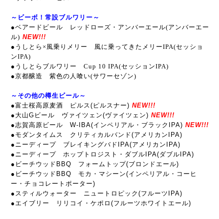
～ビーボ！常設ブルワリー～
●ベアードビール レッドローズ・アンバーエール(アンバーエー
ル)
NEW!!!
●うしとら×風乗りメリー 風に乗ってきたメリーIPA
(セッショ
ンIPA)
●うしとらブルワリー Cup 10 IPA(セッションIPA)
●京都醸造 紫色の人喰い(サワーセゾン)
～その他の樽生ビール～
●富士桜高原麦酒 ピルス(ピルスナー)
NEW!!!
●大山Gビール ヴァイツェン(ヴァイツェン)
NEW!!!
●志賀高原ビール W-IBA(インペリアル・ブラックIPA)
NEW!!!
●モダンタイムス クリティカルバンド(アメリカンIPA)
●ニーディープ ブレイキングバドIPA(アメリカンIPA)
●ニーディープ ホップトロジスト・ダブルIPA(ダブルIPA)
●ビーチウッドBBQ フォームトップ(ブロンドエール)
●ビーチウッドBBQ モカ・マシーン(インペリアル・コーヒ
ー・チョコレートポーター)
●スティルウォーター ニュートロピック(フルーツIPA)
●エイブリー リリコイ・ケポロ(フルーツホワイトエール)