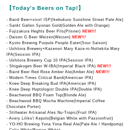
【Today's Beers on Tap!】
-
Baird Beer×vivo! ISP(Ikebukuro Sunshine Street Pale Ale)
- Sankt Gallen Syonan Gold(Golden Ale with Orange)
- Fujizakura Heghts Beer Pils(Pilsner)
NEW!!!
- Daisen G Beer Weizen(Weizen)
NEW!!!
- Kyoto Brewing Purpule People Eater(Sour Saison)
- Ushitora Brewery×Kazenori Mary Kaze-ni-Nottekita Mary
IPA(Session IPA)
- Ushitora Brewery Cup 10 IPA(Session IPA)
- Shigakogen Beer W-IBA(Imperial Black IPA)
NEW!!!
- Baird Beer Red Rose Amber Ale(Amber Ale)
NEW!!!
- Modern Times Critical Band(American IPA)
- Knee Deep Breaking Bud IPA(American IPA)
-
Knee Deep Hoptologist Double IPA(Double IPA)
- Beachwood BBQ Foam Top(Blonde Ale)
- Beachwood BBQ Mocha Machine(Imperial Coffee
Chocolate Porter)
- Stillwater Artisanal Ales Nu-Tropic(Fruit IPA)
- Avery Liliko'i Kepolo(Belgian White with Passionfruit)
- YO-HO Brewing Yona Yona Real Ale(Pale Ale / Handpomp)
- Celia White(Begian White)