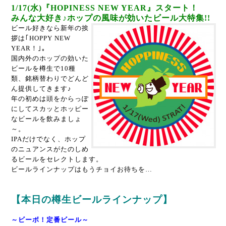
1/17(水)『HOPINESS NEW YEAR』スタート！
みんな大好き♪ホップの風味が効いたビール大特集!!
ビール好きなら新年の挨
拶は｢HOPPY NEW
YEAR！｣。
国内外のホップの効いた
ビールを樽生で10種
類、銘柄替わりでどんど
ん提供してきます♪
年の初めは頭をからっぽ
にしてスカッとホッピー
なビールを飲みましょ
～。
IPAだけでなく、ホップ
のニュアンスがたのしめ
るビールをセレクトします。
ビールラインナップはもうチョイお待ちを…
【本日の樽生ビールラインナップ】
～ビーボ！定番ビール～