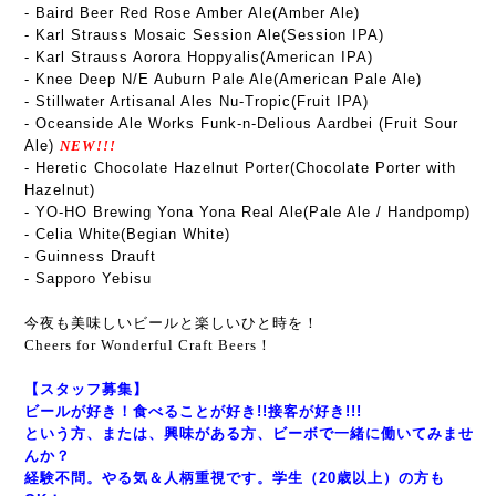
- Baird Beer Red Rose Amber Ale(Amber Ale)
- Karl Strauss Mosaic Session Ale(Session IPA)
- Karl Strauss Aorora Hoppyalis(American IPA)
- Knee Deep N/E Auburn Pale Ale(American Pale Ale)
- Stillwater Artisanal Ales Nu-Tropic(Fruit IPA)
- Oceanside Ale Works Funk-n-Delious Aardbei (Fruit Sour
Ale)
NEW!!!
- Heretic Chocolate Hazelnut Porter(Chocolate Porter with
Hazelnut)
- YO-HO Brewing Yona Yona Real Ale(Pale Ale / Handpomp)
- Celia White(Begian White)
- Guinness Drauft
- Sapporo Yebisu
今夜も美味しいビールと楽しいひと時を！
Cheers for Wonderful Craft Beers！
【スタッフ募集】
ビールが好き！食べることが好き!!接客が好き!!!
という方、または、興味がある方、ビーボで一緒に働いてみませ
んか？
経験不問。やる気＆人柄重視です。学生（20歳以上）の方も