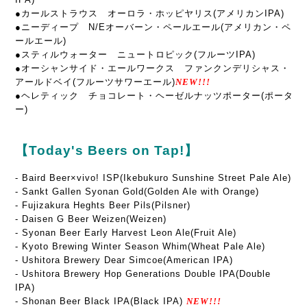
●カールストラウス オーロラ・ホッピヤリス(アメリカンIPA)
●ニーディープ N/Eオーバーン・ペールエール(アメリカン・ペ
ールエール)
●スティルウォーター ニュートロピック(フルーツIPA)
●オーシャンサイド・エールワークス ファンクンデリシャス・
アールドベイ(フルーツサワーエール)
NEW!!!
●ヘレティック チョコレート・ヘーゼルナッツポーター(ポータ
ー)
【Today's Beers on Tap!】
-
Baird Beer×vivo! ISP(Ikebukuro Sunshine Street Pale Ale)
- Sankt Gallen Syonan Gold(Golden Ale with Orange)
- Fujizakura Heghts Beer Pils(Pilsner)
- Daisen G Beer Weizen(Weizen)
- Syonan Beer Early Harvest Leon Ale(Fruit Ale)
- Kyoto Brewing Winter Season Whim(Wheat Pale Ale)
- Ushitora Brewery Dear Simcoe(American IPA)
- Ushitora Brewery Hop Generations Double IPA(Double
IPA)
- Shonan Beer Black IPA(Black IPA)
NEW!!!