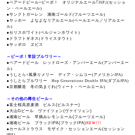
●
ベアードビール×ビーボ！ オリジナルエール｢ISP｣(セッショ
ン・ペールエール)
●サンクトガーレン 湘南ゴールド(フルーツエール)
●ヤッホー よなよなリアルエール(ペールエール／リアルエー
ル)
●セリスホワイト(ベルジャンホワイト)
●ドラフトギネス(ドライスタウト)
●サッポロ ヱビス
～ビーボ！常設ブルワリー～
●ベアードビール レッドローズ・アンバーエール(アンバーエー
ル)
●うしとら×風乗りメリー ディア・シムコー
(アメリカンIPA)
●うしとらブルワリー Hop Generations Double IPA(ダブルIPA)
●京都醸造 冬の気まぐれ(ウィート・ペールエール)
～その他の樽生ビール～
●富士桜高原麦酒 ピルス(ピルスナー)
●大山Gビール ヴァイツェン(ヴァイツェン)
●湘南ビール 早摘みレモンエール(フルーツエール)
●湘南ビール ブラックIPA(ブラックIPA)
NEW!!!
●カールストラウス モザイク・セッションエール(セッション
IPA)