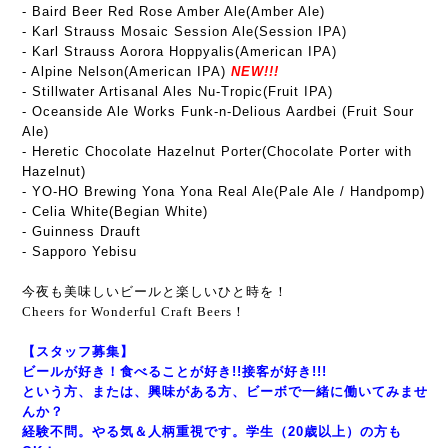
- Baird Beer Red Rose Amber Ale(Amber Ale)
- Karl Strauss Mosaic Session Ale(Session IPA)
- Karl Strauss Aorora Hoppyalis(American IPA)
- Alpine Nelson(American IPA)
NEW!!!
- Stillwater Artisanal Ales Nu-Tropic(Fruit IPA)
- Oceanside Ale Works Funk-n-Delious Aardbei (Fruit Sour
Ale)
- Heretic Chocolate Hazelnut Porter(Chocolate Porter with
Hazelnut)
- YO-HO Brewing Yona Yona Real Ale(Pale Ale / Handpomp)
- Celia White(Begian White)
- Guinness Drauft
- Sapporo Yebisu
今夜も美味しいビールと楽しいひと時を！
Cheers for Wonderful Craft Beers！
【スタッフ募集】
ビールが好き！食べることが好き!!接客が好き!!!
という方、または、興味がある方、ビーボで一緒に働いてみませ
んか？
経験不問。やる気＆人柄重視です。学生（20歳以上）の方も