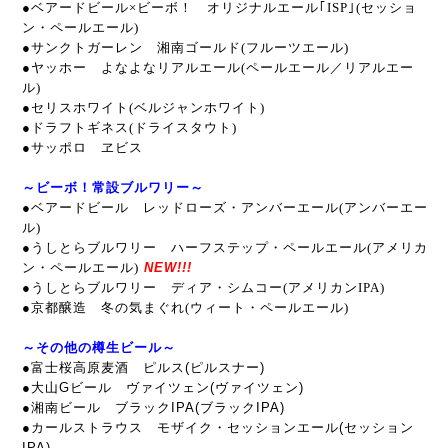
●
ベアードビール×ビーボ！ オリジナルエール｢ISP｣(セッショ
ン・ペールエール)
●サンクトガーレン 湘南ゴールド(フルーツエール)
●ヤッホー よなよなリアルエール(ペールエール／リアルエー
ル)
●セリスホワイト(ベルジャンホワイト)
●ドラフトギネス(ドライスタウト)
●サッポロ ヱビス
～ビーボ！常設ブルワリー～
●ベアードビール レッドローズ・アンバーエール(アンバーエー
ル)
●うしとらブルワリー ハーフステップ・ペールエール(アメリカ
ン・ペールエール
)
NEW!!!
●うしとらブルワリー ディア・シムコー
(アメリカンIPA)
●京都醸造 冬の気まぐれ(ウィート・ペールエール)
～その他の樽生ビール～
●富士桜高原麦酒 ピルス(ピルスナー)
●大山Gビール ヴァイツェン(ヴァイツェン)
●湘南ビール ブラックIPA(ブラックIPA)
●カールストラウス モザイク・セッションエール(セッション
IPA)