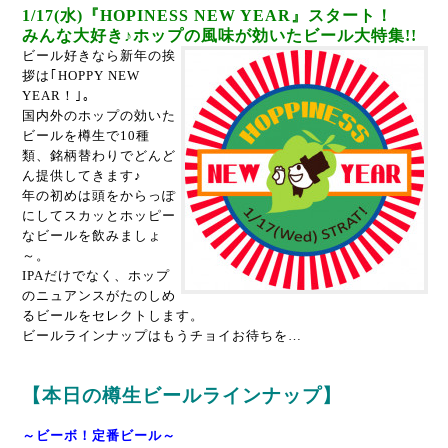
1/17(水)『HOPINESS NEW YEAR』スタート！
みんな大好き♪ホップの風味が効いたビール大特集!!
ビール好きなら新年の挨
拶は｢HOPPY NEW
YEAR！｣。
国内外のホップの効いた
ビールを樽生で10種
類、銘柄替わりでどんど
ん提供してきます♪
年の初めは頭をからっぽ
にしてスカッとホッピー
なビールを飲みましょ
～。
IPAだけでなく、ホップ
のニュアンスがたのしめ
るビールをセレクトします。
ビールラインナップはもうチョイお待ちを…
【本日の樽生ビールラインナップ】
～ビーボ！定番ビール～