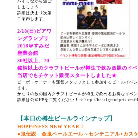
パイしながら過ご
しましょう♪
詳細は決まり次第
ご案内します。
2/18(日)ビアワ
ングランプリ
2018＠すみだ
産業会館
30社以上、70
銘柄以上のクラフトビールが樽生で飲み放題のイベン
当店でもチケット販売スタートしました★
ビーボ・オーナーも運営スタッフとして参加するビールイベン
ます。
かなりの数の国内クラフトビールが樽生で飲めるお得なイベン
詳細は公式HPをご覧ください！⇒
http://beer1grandprix.craft
【本日の樽生ビールラインナップ】
HOPPINESS NEW YEAR！
●鬼伝説 金鬼ペールエール～センテニアル+カスケー