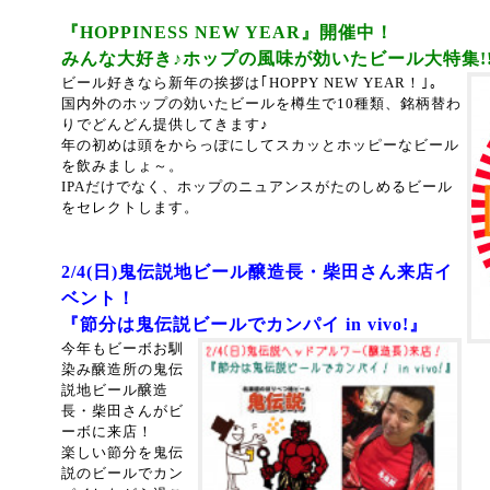
『HOPPINESS NEW YEAR』開催中！
みんな大好き♪ホップの風味が効いたビール大特集!
ビール好きなら新年の挨拶は｢HOPPY NEW YEAR！｣。
国内外のホップの効いたビールを樽生で10種類、銘柄替わ
りでどんどん提供してきます♪
年の初めは頭をからっぽにしてスカッとホッピーなビール
を飲みましょ～。
IPAだけでなく、ホップのニュアンスがたのしめるビール
をセレクトします。
2/4(日)鬼伝説地ビール醸造長・柴田さん来店イ
ベント！
『節分は鬼伝説ビールでカンパイ in vivo!
』
今年もビーボお馴
染み醸造所の鬼伝
説地ビール醸造
長・柴田さんがビ
ーボに来店！
楽しい節分を鬼伝
説のビールでカン