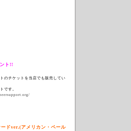
ト!!
トのチケットを当店でも販売してい
トです。
beersupport.org/
ドver.(アメリカン・ペール