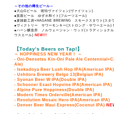
～その他の樽生ビール～
●大山Gビール 琥珀ヴァイツェン(ヴァイツェン)
●箕面ビール ゆずホ和イト(フルーツエール)
●麦雑穀工房×HAGANE BREWING スモークスタウト(スタウ
●ヴィクトリー サワーモンキー(ストロング・サワーエール)
N
●ハーン醸造所 ノルウェージャン・ウッド(トラディショナ
ウスエール)
NEW!!!
【Today's Beers on Tap!】
～ HOPPINESS NEW YEAR！ ～
- Oni-Densetsu Kin-Oni Pale Ale Centennial+
Ale)
- Isekadoya Beer Lush Hop IPA(American IPA)
- Ushitora Brewery Belgo 13(Belgian IPA)
- Syonan Beer W-IPA(Double IPA)
- Schooner Exact Hopvine IPA(American IPA)
- Alpine Pure Hoppiness(Double IPA)
- Modern Times Orderville(American IPA)
- Revolution Mosaic Hero IPA(American IPA)
- Denver Beer Maui Express(Coconut IPA)
NEW