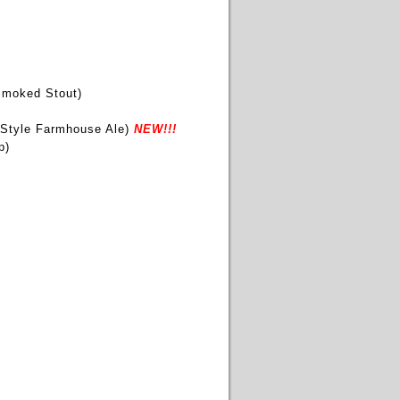
moked Stout)
 Style Farmhouse Ale)
NEW!!!
p)
。