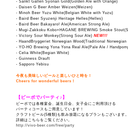
- Sankt Gallen Syonan Gold(Golden Ale with Orange)
- Daisen G Beer Amber Weizen(Weizen)
- Minoh Beer Yuzu White(Belgian White with Yuzu)
- Baird Beer Syuzenji Heritage Helles(Helles)
- Baird Beer Bakayaro! Ale(American Strong Ale)
- Mugi-Zakkoku Kobo×HAGANE BREWING Smoke Stout(S
- Victory Sour Monkey(Strong Sour Ale)
NEW!!!
- HaandBryggeriet Norwegian Wood(Traditional Norwegian
- YO-HO Brewing Yona Yona Real Ale(Pale Ale / Handpom
- Celia White(Begian White)
- Guinness Drauft
- Sapporo Yebisu
今夜も美味しいビールと楽しいひと時を！
Cheers for wonderful beers！
【ビーボでパーティ♪】
ビーボでは各種宴会、誕生日会、女子会にご利用頂ける
パーティコースもご用意しています！
クラフトビール(5種類)も飲み放題になるプランもございます
詳細はこちらをご覧ください。
http://vivo-beer.com/free/party