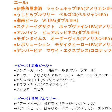
エール)
●伊勢角屋麦酒 ラッシュホップIPA(アメリカンIPA
●うしとらブルワリー ベルゴ13(ベルジャンIPA)
●湘南ビール W-IPA(ダブルIPA)
●スクナーイグザクト ホップヴァインIPA(アメリカ
●アルパイン ピュアホッピネス(ダブルIPA)
●モダンタイムス オーダーヴィル(アメリカンIPA
●レボリューション モザイクヒーローIPA(アメリカ
●デンバービア マウイ・エクスプレス(ココナッツI
～ビーボ！定番ビール～
●サンクトガーレン 湘南ゴールド(フルーツエール)
●ヤッホー よなよなリアルエール(ペールエール／リアルエー
●セリスホワイト(ベルジャンホワイト)
●ドラフトギネス(ドライスタウト)
●サッポロ ヱビス
～ビーボ！常設ブルワリー～
●ベアードビール 修善寺ヘリテッジヘレス(ヘレス)
●ベアードビール ばかやろー！エール(アメリカン・ストロン