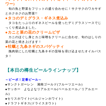
ワー)
旬の魚と野菜をフリットの盛り合わせに！サクサクのワカサギ
とホクホクのお野菜!!
●タコのデミグラス・ギネス煮込み
タコをたっぷりのギネスビールを使ったデミグラスソースでじ
っくり煮込みました。
●カニと菜の花のクリームピザ
カニのほぐし身とカニ味噌をクリームに合わせ、旬のはしりの
菜の花と焼き上げます！
●牡蠣と九条ネギのスパゲッティ
挽肉状にした牡蠣と九条ネギの旨味を溶け込ませたオイルパス
タ！
【本日の樽生ビールラインナップ】
～ビーボ！定番ビール～
●サンクトガーレン 湘南ゴールド(フルーツエール)
●ヤッホー よなよなリアルエール(ペールエール／リアルエー
ル)
●セリスホワイト(ベルジャンホワイト)
●ドラフトギネス(ドライスタウト)