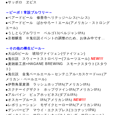
●サッポロ ヱビス
～ビーボ！常設ブルワリー～
●ベアードビール 修善寺ヘリテッジヘレス(ヘレス)
●ベアードビール ばかやろー！エール(アメリカン・ストロング
エール)
●うしとらブルワリー ベルゴ13(ベルジャンIPA)
●京都醸造 ※鬼伝説イベントの調整のため、お休み中です…
～その他の樽生ビール～
●大山Gビール 琥珀ヴァイツェン(ヴァイツェン)
●鬼伝説 スウィートストロベリー(フルーツエール)
NEW!!!
●麦雑穀工房×HAGANE BREWING スモークスタウト(スタウ
ト)
●鬼伝説 金鬼ペールエール～センテニアル+カスケードver.(ア
メリカン・ペールエール)
●伊勢角屋麦酒 ラッシュホップIPA(アメリカンIPA)
●スクナーイグザクト ホップヴァインIPA(アメリカンIPA)
●アルパイン ピュアホッピネス(ダブルIPA)
●オスカーブルース IPA(アメリカンIPA)
NEW!!!
●レボリューション モザイクヒーローIPA(アメリカンIPA)
●デンバービア マウイ・エクスプレス(ココナッツIPA)