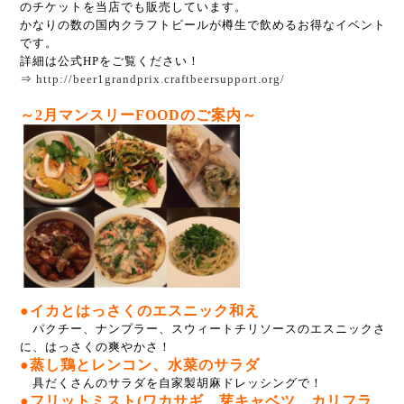
のチケットを当店でも販売しています。
かなりの数の国内クラフトビールが樽生で飲めるお得なイベント
です。
詳細は公式HPをご覧ください！
⇒
http://beer1grandprix.craftbeersupport.org/
～2月マンスリーFOODのご案内～
●イカとはっさくのエスニック和え
パクチー、ナンプラー、スウィートチリソースのエスニックさ
に、はっさくの爽やかさ！
●蒸し鶏とレンコン、水菜のサラダ
具だくさんのサラダを自家製胡麻ドレッシングで！
●フリットミスト(ワカサギ、芽キャベツ、カリフラ