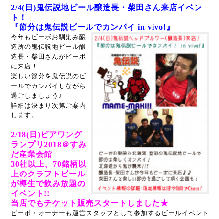
2/4(日)鬼伝説地ビール醸造長・柴田さん来店イベン
ト！
『節分は鬼伝説ビールでカンパイ in vivo!
』
今年もビーボお馴染み醸
造所の鬼伝説地ビール醸
造長・柴田さんがビーボ
に来店！
楽しい節分を鬼伝説のビ
ールでカンパイしながら
過ごしましょう♪
詳細は決まり次第ご案内
します。
2/18(日)ビアワング
ランプリ2018＠すみ
だ産業会館
30社以上、70銘柄以
上のクラフトビール
が樽生で飲み放題の
イベント!!
当店でもチケット販売スタートしました★
ビーボ・オーナーも運営スタッフとして参加するビールイベント