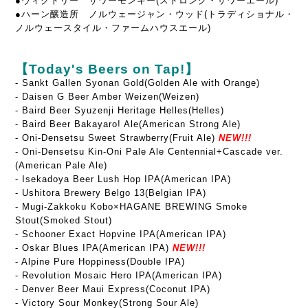
●ヴィクトリー サワーモンキー(ストロング・サワーエール)
●ハーン醸造所 ノルウェージャン・ウッド(トラディショナル・
ノルウェースタイル・ファームハウスエール)
【Today's Beers on Tap!】
- Sankt Gallen Syonan Gold(Golden Ale with Orange)
- Daisen G Beer Amber Weizen(Weizen)
- Baird Beer Syuzenji Heritage Helles(Helles)
- Baird Beer Bakayaro! Ale(American Strong Ale)
- Oni-Densetsu Sweet Strawberry(Fruit Ale)
NEW!!!
- Oni-Densetsu Kin-Oni Pale Ale Centennial+Cascade ver.
(American Pale Ale)
- Isekadoya Beer Lush Hop IPA(American IPA)
- Ushitora Brewery Belgo 13(Belgian IPA)
- Mugi-Zakkoku Kobo×HAGANE BREWING Smoke
Stout(Smoked Stout)
- Schooner Exact Hopvine IPA(American IPA)
- Oskar Blues IPA(American IPA)
NEW!!!
- Alpine Pure Hoppiness(Double IPA)
- Revolution Mosaic Hero IPA(American IPA)
- Denver Beer Maui Express(Coconut IPA)
- Victory Sour Monkey(Strong Sour Ale)