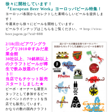
徐々に開栓しています！
『European Beer Week』ヨーロッパビール特集！
ヨーロッパ各国からセレクトした素晴らしいビールを提供しま
す！
今週末から徐々にビールを開栓しています♪
ビールラインナップはこちらをご覧ください。⇒
http://vivo-
beer.jugem.jp/?eid=888
2/18(日)ビアワングラ
ンプリ2018＠すみだ産
業会館
30社以上、70銘柄以上
のクラフトビールが樽
生で飲み放題のイベン
ト!!
当店でもチケット販売
スタートしました★
ビーボ・オーナーも運営ス
タッフとして参加するビー
ルイベントのチケットを当
店でも販売しています。
かなりの数の国内クラフト