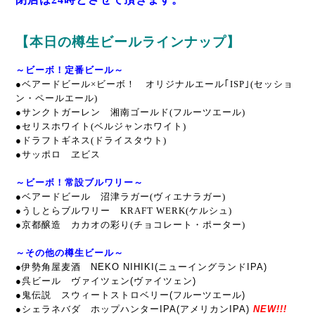
【本日の樽生ビールラインナップ】
～ビーボ！定番ビール～
●
ベアードビール×ビーボ！ オリジナルエール｢ISP｣(セッショ
ン・ペールエール)
●サンクトガーレン 湘南ゴールド(フルーツエール)
●セリスホワイト(ベルジャンホワイト)
●ドラフトギネス(ドライスタウト)
●サッポロ ヱビス
～ビーボ！常設ブルワリー～
●ベアードビール 沼津ラガー(ヴィエナラガー)
●うしとらブルワリー KRAFT WERK(ケルシュ)
●京都醸造 カカオの彩り(チョコレート・ポーター)
～その他の樽生ビール～
●伊勢角屋麦酒 NEKO NIHIKI(ニューイングランドIPA)
●呉ビール ヴァイツェン(ヴァイツェン)
●鬼伝説 スウィートストロベリー(フルーツエール)
●シェラネバダ ホップハンターIPA(アメリカンIPA)
NEW!!!