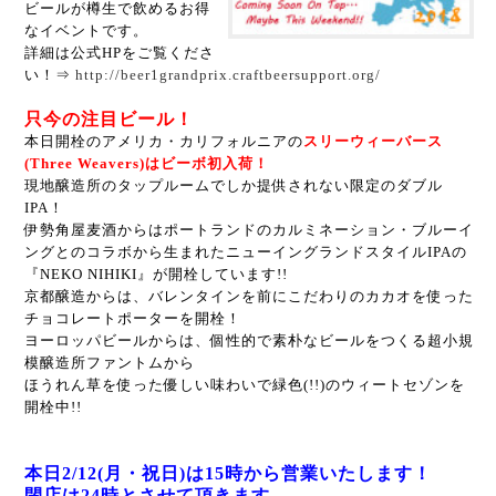
ビールが樽生で飲めるお得
なイベントです。
詳細は公式HPをご覧くださ
い！⇒
http://beer1grandprix.craftbeersupport.org/
只今の注目ビール！
本日開栓のアメリカ・カリフォルニアの
スリーウィーバース
(Three Weavers)はビーボ初入荷！
現地醸造所のタップルームでしか提供されない限定のダブル
IPA！
伊勢角屋麦酒からはポートランドのカルミネーション・ブルーイ
ングとのコラボから生まれたニューイングランドスタイルIPAの
『NEKO NIHIKI』が開栓しています!!
京都醸造からは、バレンタインを前にこだわりのカカオを使った
チョコレートポーターを開栓！
ヨーロッパビールからは、個性的で素朴なビールをつくる超小規
模醸造所ファントムから
ほうれん草を使った優しい味わいで緑色(!!)のウィートセゾンを
開栓中!!
本日2/12(月・祝日)は15時から営業いたします！
閉店は24時とさせて頂きます。