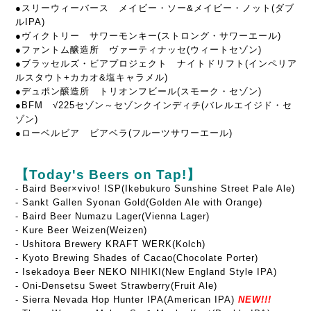
●スリーウィーバース メイビー・ソー&メイビー・ノット(ダブ
ルIPA)
●ヴィクトリー サワーモンキー(ストロング・サワーエール)
●ファントム醸造所 ヴァーティナッセ(ウィートセゾン)
●ブラッセルズ・ビアプロジェクト ナイトドリフト(インペリア
ルスタウト+カカオ&塩キャラメル)
●デュポン醸造所 トリオンフビール(スモーク・セゾン)
●BFM √225セゾン～セゾンクインディチ(バレルエイジド・セ
ゾン)
●ローベルビア ビアベラ(フルーツサワーエール)
【Today's Beers on Tap!】
-
Baird Beer×vivo! ISP(Ikebukuro Sunshine Street Pale Ale)
- Sankt Gallen Syonan Gold(Golden Ale with Orange)
- Baird Beer Numazu Lager(Vienna Lager)
- Kure Beer Weizen(Weizen)
- Ushitora Brewery KRAFT WERK(Kolch)
- Kyoto Brewing Shades of Cacao(Chocolate Porter)
- Isekadoya Beer NEKO NIHIKI(New England Style IPA)
- Oni-Densetsu Sweet Strawberry(Fruit Ale)
- Sierra Nevada Hop Hunter IPA(American IPA)
NEW!!!