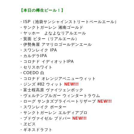
【本日の樽生ビール！】
・ISP（池袋サンシャインストリートペールエール）
・サンクトガーレン 湘南ゴールド
・
ヤッホー よなよなリアルエール
・箕面 ビター（リアルエール）
・伊勢角屋 アマリロゴールデンエール
・
スワンレイク IPA
・カルデラIPA
・コロナド イディオットIPA
・セリスホワイト
・COEDO 白
・コロナド オレンジアベニューウィット
・ジンズ #82 ウィット
NEW!!!
・富士桜高原 ヴァイツェンボック
・
ヴェルテンブルガー ウィンタートラウム
・ローグ サンタズプライベートリザーブ
NEW!!!
・スワンレイク ポーター
・サンクトガーレン エルディアブロ
・
ブドヴァイゼル ブドバー
NEW!!!
・ヱビス
・ギネスドラフト