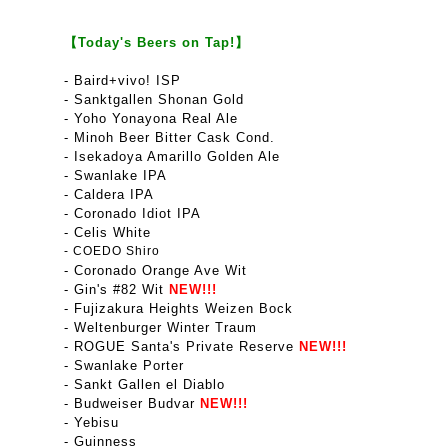
【Today's Beers on Tap!】
-
Baird+vivo! ISP
- Sanktgallen Shonan Gold
- Yoho Yon
a
yona Real Ale
- Minoh Beer Bitter Cask Cond.
- Isekadoya Amarillo Golden Ale
- Swanlake IPA
- Caldera IPA
- Coronado Idiot IPA
- Celis White
- COEDO Shiro
- Coronado Orange Ave Wit
- Gin's #82 Wit
NEW!!!
- Fujizakura Heights Weizen Bock
- Weltenburger Winter Traum
- ROGUE Santa's Private Reserve
NEW!!!
- Swanlake Porter
-
Sankt Gallen el Diablo
-
Budweiser Budvar
NEW!!!
- Yebisu
- Guinness