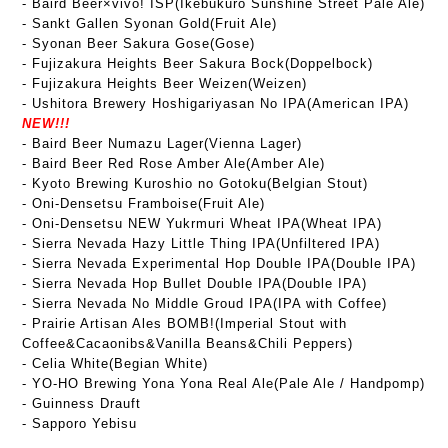
-
Baird Beer×vivo! ISP(Ikebukuro Sunshine Street Pale Ale)
- Sankt Gallen Syonan Gold(Fruit Ale)
- Syonan Beer Sakura Gose(Gose)
- Fujizakura Heights Beer Sakura Bock(Doppelbock)
- Fujizakura Heights Beer Weizen(Weizen)
- Ushitora Brewery Hoshigariyasan No IPA(American IPA)
NEW!!!
- Baird Beer Numazu Lager(Vienna Lager)
- Baird Beer Red Rose Amber Ale(Amber Ale)
- Kyoto Brewing Kuroshio no Gotoku(Belgian Stout)
- Oni-Densetsu Framboise(Fruit Ale)
- Oni-Densetsu NEW Yukrmuri Wheat IPA(Wheat IPA)
- Sierra Nevada Hazy Little Thing IPA(Unfiltered IPA)
- Sierra Nevada Experimental Hop Double IPA(Double IPA)
- Sierra Nevada Hop Bullet Double IPA(Double IPA)
- Sierra Nevada No Middle Groud IPA(IPA with Coffee)
- Prairie Artisan Ales BOMB!(Imperial Stout with
Coffee&Cacaonibs&Vanilla Beans&Chili Peppers)
- Celia White(Begian White)
- YO-HO Brewing Yona Yona Real Ale(Pale Ale / Handpomp)
- Guinness Drauft
- Sapporo Yebisu