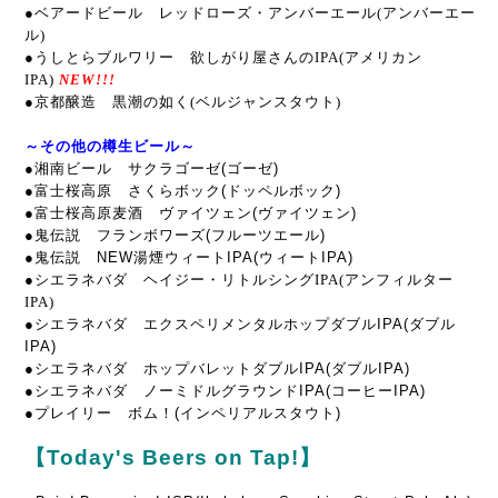
●ベアードビール レッドローズ・アンバーエール(アンバーエー
ル)
●
うしとらブルワリー
欲しがり屋さんのIPA(アメリカン
IPA)
NEW!!!
●
京都醸造 黒潮の如く(ベルジャンスタウト)
～その他の樽生ビール～
●湘南ビール サクラゴーゼ(ゴーゼ)
●富士桜高原 さくらボック(ドッペルボック)
●富士桜高原麦酒 ヴァイツェン(ヴァイツェン)
●鬼伝説 フランボワーズ(フルーツエール)
●鬼伝説 NEW湯煙ウィートIPA(ウィートIPA)
●シエラネバダ ヘイジー・リトルシングIPA(アンフィルター
IPA)
●シエラネバダ エクスペリメンタルホップダブルIPA
(ダブル
IPA)
●シエラネバダ ホップバレットダブルIPA(ダブルIPA)
●シエラネバダ ノーミドルグラウンドIPA
(コーヒーIPA)
●
プレイリー ボム！(インペリアルスタウト)
【Today's Beers on Tap!】