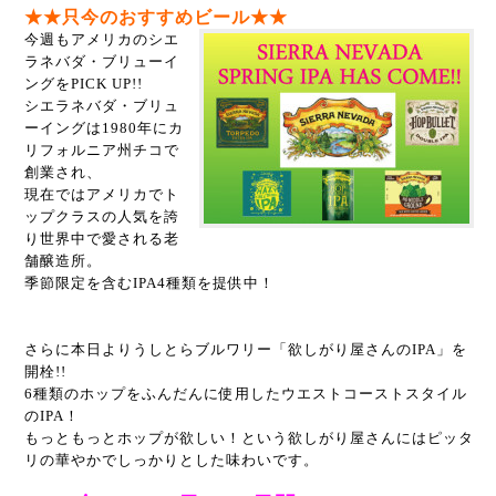
★★只今のおすすめビール
★★
今週もアメリカのシエ
ラネバダ・ブリューイ
ングをPICK UP!!
シエラネバダ・ブリュ
ーイングは1980年にカ
リフォルニア州チコで
創業され、
現在ではアメリカでト
ップクラスの人気を誇
り世界中で愛される老
舗醸造所。
季節限定を含むIPA4種類を提供中！
さらに本日よりうしとらブルワリー「欲しがり屋さんのIPA」を
開栓!!
6種類のホップをふんだんに使用したウエストコーストスタイル
のIPA！
もっともっとホップが欲しい！という欲しがり屋さんにはピッタ
リの華やかでしっかりとした味わいです。