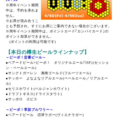
※周年イベント期間
中は、予約を承れま
せん。
※お席が混み合うこ
とも予想され、すぐにお席にご案内できない場合がございます。
※周年イベント期間中は、ポイントカード｢カンパイカード｣の
ポイント加算ができません。
(ポイントの利用は可能です)
【本日の樽生ビールラインナップ】
～ビーボ！定番ビール～
●
ベアードビール×ビーボ！ オリジナルエール｢ISP｣(セッショ
ン・ペールエール)
●
サンクトガーレン 湘南ゴールド(フルーツエール)
●
ヤッホー よなよなリアルエール(ペールエール／リアルエー
ル)
●
セリスホワイト(ベルジャンホワイト)
●
ドラフトギネス(ドライスタウト)
●
サッポロ ヱビス
～ビーボ！常設ブルワリー～
●
ベアードビール 沼津ラガー(ヴィエナラガー)