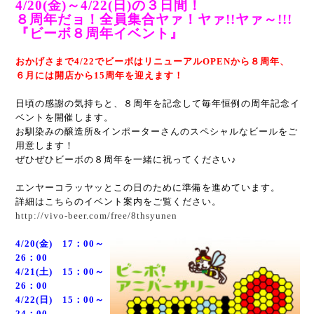
4/20(金)～4/22(日)の３日間！
８周年だョ！全員集合ヤァ！ヤァ!!ヤァ～!!!
『ビーボ８周年イベント』
おかげさまで4/22でビーボはリニューアルOPENから８周年、
６月には開店から15周年を迎えます！
日頃の感謝の気持ちと、８周年を記念して毎年恒例の周年記念イ
ベントを開催します。
お馴染みの醸造所&インポーターさんのスペシャルなビールをご
用意します！
ぜひぜひビーボの８周年を一緒に祝ってください♪
エンヤーコラッヤッとこの日のために準備を進めています。
詳細はこちらのイベント案内をご覧ください。
http://vivo-beer.com/free/8thsyunen
4/20(金) 17：00～
26：00
4/21(土) 15：00～
26：00
4/22(日) 15：00～
24：00