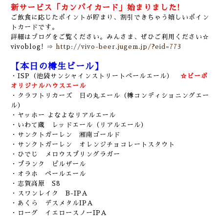
新サービス「カンパイカード」始まりました!
ご飲食に応じたポイントが貯まり、割引できちゃう嬉しいポイン
トカードです。
詳細はブログをご覧ください。みんさま、ぜひご利用ください☆
vivoblog! ⇒
http://vivo-beer.jugem.jp/?eid=773
【本日の樽生ビール】
・ISP（池袋サンシャインストリートペールエール）
☆ビーボ
オリジナルハウスエール
・クラフトリカーズ 日の丸エール（樽コンディショニングエー
ル）
・ヤッホー よなよなリアルエール
・いわて蔵 レッドエール（リアルエール）
・サンクトガーレン 湘南ゴールド
・サンクトガーレン オレンジチョコレートスタウト
・ひでじ メロウスプリングラガー
・プランク ピルザール
・オラホ ペールエール
・志賀高原 S8
・スワンレイク B-IPA
・あくら デスメタルIPA
・ローグ イエロースノーIPA