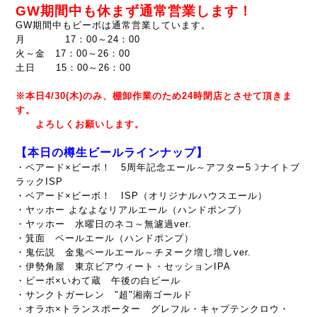
GW期間中も休まず通常営業します！
GW期間中もビーボは通常営業しています。
月 17：00～24：00
火～金 17：00～26：00
土日 15：00～26：00
※本日4/30(木)のみ、棚卸作業のため24時閉店とさせて頂きま
す。
よろしくお願いします。
【本日の樽生ビールラインナップ】
・ベアード×ビーボ！ 5周年記念エール～
アフター5☽ナイトブ
ラックISP
・ベアード×ビーボ！ ISP（
オリジナルハウスエール）
・ヤッホー よなよなリアルエール（ハンドポンプ）
・ヤッホー 水曜日のネコ～無濾過ver.
・箕面 ペールエール（ハンドポンプ）
・鬼伝説 金鬼ペールエール～チヌーク増し増しver.
・伊勢角屋 東京ビアウィート・セッションIPA
・ビーボ×いわて蔵 午後の白ビール
・サンクトガーレン "超"湘南ゴールド
・オラホ×トランスポーター グレフル・キャプテンクロウ・