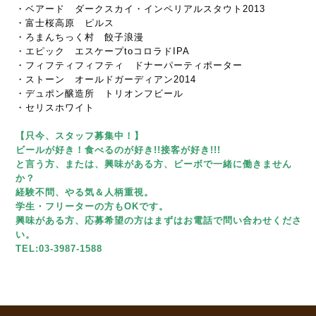
・ベアード ダークスカイ・インペリアルスタウト2013
・富士桜高原 ピルス
・ろまんちっく村 餃子浪漫
・エピック エスケープtoコロラドIPA
・フィフティフィフティ ドナーパーティポーター
・ストーン オールドガーディアン2014
・デュポン醸造所 トリオンフビール
・セリスホワイト
【只今、スタッフ募集中！】
ビールが好き！食べるのが好き!!接客が好き!!!
と言う方、または、興味がある方、ビーボで一緒に働きません
か？
経験不問、やる気＆人柄重視。
学生・フリーターの方もOKです。
興味がある方、応募希望の方はまずはお電話で問い合わせくださ
い。
TEL:03-3987-1588