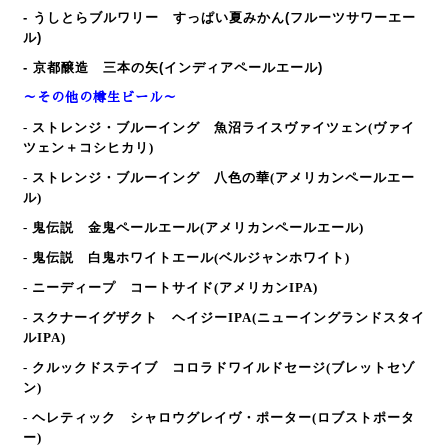
- うしとらブルワリー すっぱい夏みかん(フルーツサワーエー
ル)
- 京都醸造 三本の矢(インディアペールエール)
～その他の樽生ビール～
- ストレンジ・ブルーイング 魚沼ライスヴァイツェン
(ヴァイ
ツェン＋コシヒカリ)
- ストレンジ・ブルーイング 八色の華
(アメリカンペールエー
ル)
- 鬼伝説 金鬼ペールエール
(アメリカンペールエール)
- 鬼伝説 白鬼ホワイトエール
(ベルジャンホワイト)
- ニーディープ コートサイド
(アメリカンIPA)
- スクナーイグザクト ヘイジーIPA
(ニューイングランドスタイ
ルIPA)
- クルックドステイブ コロラドワイルドセージ
(ブレットセゾ
ン)
- ヘレティック シャロウグレイヴ・ポーター
(ロブストポータ
ー)