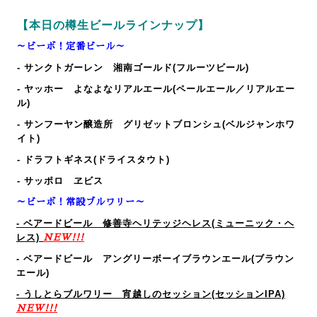
【本日の樽生ビールラインナップ】
～ビーボ！定番ビール～
- サンクトガーレン 湘南ゴールド(フルーツビール)
- ヤッホー よなよなリアルエール(ペールエール／リアルエー
ル)
- サンフーヤン醸造所 グリゼットブロンシュ(ベルジャンホワ
イト)
- ドラフトギネス(ドライスタウト)
- サッポロ ヱビス
～ビーボ！常設ブルワリー～
- ベアードビール 修善寺ヘリテッジヘレス(ミューニック・ヘ
レス)
NEW!!!
- ベアードビール アングリーボーイブラウンエール(ブラウン
エール)
- うしとらブルワリー 宵越しのセッション(セッションIPA)
NEW!!!