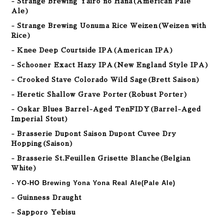
- Strange Brewing Yairo no Hana
(American Pale
Ale
)
- Strange Brewing Uonuma Rice Weizen
(Weizen with
Rice
)
- Knee Deep Courtside IPA(American IPA)
- Schooner Exact Hazy IPA(New England Style IPA)
- Crooked Stave Colorado Wild Sage(Brett Saison)
- Heretic Shallow Grave Porter(Robust Porter)
- Oskar Blues Barrel-Aged TenFIDY(Barrel-Aged
Imperial Stout)
- Brasserie Dupont Saison Dupont Cuvee Dry
Hopping(Saison)
- Brasserie St.Feuillen Grisette Blanche(Belgian
White)
- YO-HO Brewing Yona Yona Real Ale(Pale Ale)
- Guinness Draught
- Sapporo Yebisu