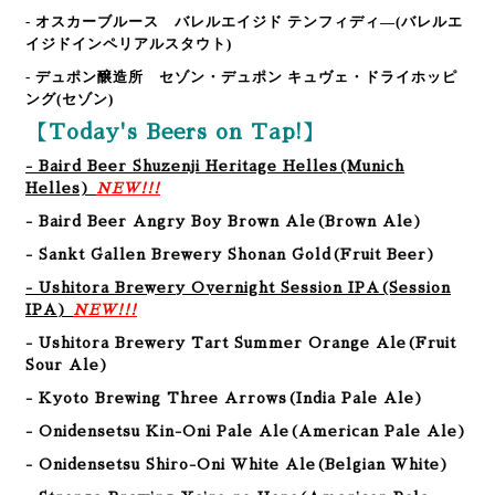
- オスカーブルース バレルエイジド テンフィディ―
(バレルエ
イジドインペリアルスタウト)
- デュポン醸造所 セゾン・デュポン キュヴェ・ドライホッピ
ング
(セゾン)
【Today's Beers on Tap!】
- Baird Beer Shuzenji Heritage Helles(Munich
Helles)
NEW!!!
- Baird Beer Angry Boy Brown Ale(Brown Ale)
- Sankt Gallen Brewery Shonan Gold(Fruit Beer)
- Ushitora Brewery Overnight Session IPA
(Session
IPA
)
NEW!!!
- Ushitora Brewery Tart Summer Orange Ale
(Fruit
Sour Ale
)
- Kyoto Brewing Three Arrows
(India Pale Ale
)
- Onidensetsu Kin-Oni Pale Ale
(American Pale Ale
)
- Onidensetsu Shiro-Oni White Ale
(Belgian White
)