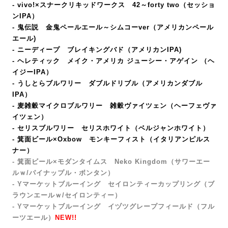
- vivo!×スナークリキッドワークス 42～forty two（セッショ
ンIPA）
- 鬼伝説 金鬼ペールエール～シムコーver（アメリカンペール
エール)
- ニーディープ ブレイキングバド（アメリカンIPA
)
- ヘレティック メイク・アメリカ ジューシー・アゲイン （ヘ
イジーIPA）
- うしとらブルワリー ダブルドリブル（アメリカンダブル
IPA）
- 麦雑穀マイクロブルワリー 雑穀ヴァイツェン（ヘーフェヴァ
イツェン）
- セリスブルワリー セリスホワイト（ベルジャンホワイト）
- 箕面ビール×Oxbow モンキーフィスト
（イタリアンピルス
ナー）
- 箕面ビール×モダンタイムス Neko Kingdom（サワーエー
ルｗ/パイナップル・ボンタン）
- Yマーケットブルーイング セイロンティーカップリング（ブ
ラウンエールｗ/セイロンティー）
-
Y
マーケットブルーイング イヅツグレープフィールド
（フル
ーツエール）
NEW!!