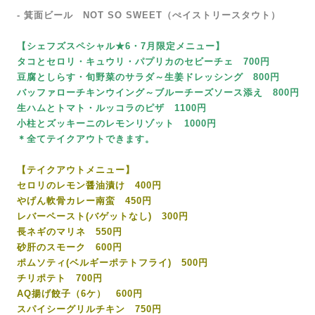
-
箕面ビール NOT SO SWEET（ぺイストリースタウト）
【シェフズスペシャル★6・7月限定メニュー】
タコとセロリ・キュウリ・パプリカのセビーチェ 700円
豆腐としらす・旬野菜のサラダ～生姜ドレッシング 800円
バッファローチキンウイング～ブルーチーズソース添え 800円
生ハムとトマト・ルッコラのピザ 1100円
小柱とズッキーニのレモンリゾット 1000円
＊全てテイクアウトできます。
【テイクアウトメニュー】
セロリのレモン醤油漬け 400円
やげん軟骨カレー南蛮 450円
レバーペースト(バゲットなし) 300円
長ネギのマリネ 550円
砂肝のスモーク 600円
ポムソティ(ベルギーポテトフライ) 500円
チリポテト 700円
AQ揚げ餃子（6ケ） 600円
スパイシーグリルチキン 750円