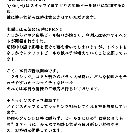
5/26(日)はスタッフ全員でけやき広場ビール祭りに参加するた
め、
誠に勝手ながら臨時休業とさせていただきます。
木曜日は元気に16時OPEN!!
昨日からけやき広場ビール祭りが始まり、今週末は各地でイベン
トが開催されますね。
期間中お店は影響を受けて落ち着いてしまいますが、イベントを
きっかけにクラフトビールの飲み手が増えていくことを願ってい
ます！
さて、本日の新規開栓です。
「クラシック」コクと苦みのバランスが良い、どんな料理とも合
わせやすいオールマイティなビール！
それでは本日も皆様のご来店お待ちしております。
★キッチンスタッフ募集中!!
メインスタッフとしてキッチンを担当してくれる方を募集してい
ます。
料理のジャンルは特に縛らず、ビールをはじめ”お酒に合うも
の”をテーマに、みんなで相談しながら毎月新しい料理を考
え、お客様に提供しています。