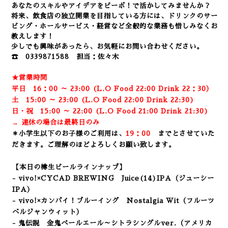
あなたのスキルやアイデアをビーボ！で活かしてみませんか？
将来、飲食店の独立開業を目指している方には、ドリンクのサー
ビング・ホールサービス・経営など全般的な業務も惜しみなくお
教えします！
少しでも興味があったら、お気軽にお問い合わせください。
☎ 0339871588 担当：佐々木
★営業時間
平日 16：00 ～ 23:00 (L.O Food 22:00 Drink 22：3
0）
土 15:00 ～ 23:00 (
L.O Food 22:00 Drink 22:3
0)
日・祝 15:00 ～ 22:00 (
L.O Food 21:00 Drink 21:3
0)
→ 連休の場合は最終日のみ
＊小学生以下のお子様のご利用は、
19：00
までとさせていた
だきます。ご理解のほどよろしくお願い致します。
【本日の樽生ビールラインナップ】
- vivo!×CYCAD BREWING Juice(14)IPA
（ジューシー
IPA）
- vivo!×カンパイ！ブルーイング Nostalgia Wit（フルーツ
ベルジャンウィット）
- 鬼伝説 金鬼ペールエール～シトラシングルver.（アメリカ