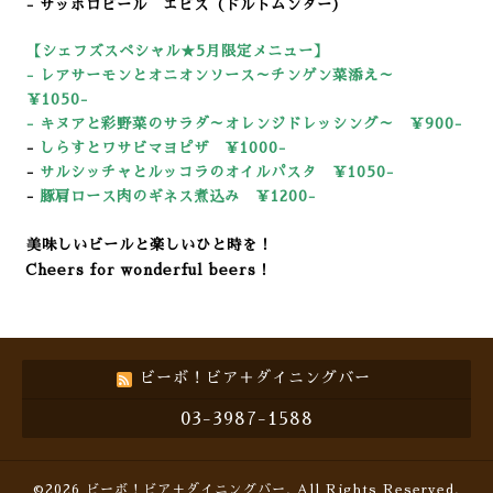
- サッポロビール エビス（ドルトムンダー）
【シェフズスペシャル★5
月限定メニュー】
-
レアサーモンとオニオンソース～チンゲン菜添え～
￥1050-
-
キ
ヌアと彩野菜のサラダ～オレンジドレッシング～ ￥900-
-
しらすとワサビマヨピザ ￥1000-
-
サルシッチャとルッコラのオイルパスタ ￥1050-
-
豚肩ロース肉のギネス煮込み ￥12
00-
美味しいビールと楽しいひと時を！
Cheers for wonderful beers！
ビーボ！ビア＋ダイニングバー
03-3987-1588
©2026
ビーボ！ビア＋ダイニングバー
. All Rights Reserved.