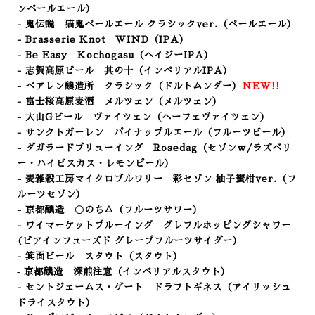
ンペールエール）
- 鬼伝説 猫鬼ペールエール クラシックver.（ペールエール）
- Brasserie Knot WIND
（IPA）
- Be Easy Kochogasu（ヘイジーIPA）
- 志賀高原ビール 其の十（インペリアルIPA）
- べアレン醸造所 クラシック（ドルトムンダー
）
NEW!!
- 富士桜高原麦酒 メルツェン（メルツェン）
- 大山Gビール ヴァイツェン（ヘーフェヴァイツェン）
- サンクトガーレン パイナップルエール（フルーツビール）
- ダガラードブリューイング Rosedag（セゾンｗ/ラズベリ
ー・ハイビスカス・レモンピール）
- 麦雑穀工房マイクロブルワリー 彩セゾン 柚子蜜柑ver.
（フ
ルーツセゾン）
- 京都醸造 〇のち△（フルーツサワー）
- ワイマーケットブルーイング グレフルホッピングシャワー
(ビアインフューズド グレープフルーツサイダー）
- 箕面ビール スタウト（スタウト）
‐ 京都醸造 深煎注意（インペリアルスタウト）
- セントジェームス・ゲート ドラフトギネス（アイリッシュ
ドライスタウト）