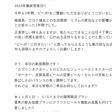
2024年最終営業日!!
今年も1年間、ビーボ!をご愛顧いただきありがとうございま
物価高・コロナ禍あとの生活環境・リズムの変化などの影響
とが多かった1年間でした。
正直苦しい時もありますが、私たちにできることは日々丁寧
の良い空間を提供し・心のある店作りをすることだと思って
”ビーボ！に行きたい！”と思ってもらえるような魅力的なお店
年も頑張りますのでよろしくお願いします！
さて、本日の新規開栓です！
「ルプリンネクター」トロピカルなジューシーさとネクター
「ポーター」志賀高原ビールの定番ビール！モルトの甘味と
香ばしさがバランスの良く調和してます。
それでは、本日も皆様のご来店お待ちしております!!
★１１月１日 ～ １/３１までの期間限定プラン
通常の飲み放題プランにクラフトビール５種飲み放題も付けて￥
意しました!!