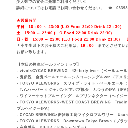
少人数での宴会に是非ご利用ください‼
詳細についてはお電話でお問い合わせください。 ☎ 033987
★営業時間
平日 16：00 ～ 23:00 (L.O Food 22:00 Drink 22：3
0）
土 15:00 ～ 23:00 (
L.O Food 22:00 Drink 22:3
0)
日・祝 15:00 ～ 22:00 (
L.O Food 21:00 Drink 21:3
0) 
＊小学生以下のお子様のご利用は、
19：00
までとさせてい
お願い致します。
【本日の樽生ビールラインナップ】
- vivo!×CYCAD BREWING 42~forty two~
（ペールエール
- 鬼伝説 金鬼ペールエール～シムコ―シングルver.（アメ
- TOKYO ALEWORKS スワイプ・ライト・ペールエール
（
- T.Y.ハーバー × ジャパンビアパブ協会 ふつうのIPA
（IPA
- ワイマーケットブルーイング ルプリンネクター（ヘイジー
- TOKYO ALEWORKS×WEST COAST BREWING Trading 
プルヘイジーIPA）
- CYCAD BREWING×麦雑穀工房マイクロブルワリー Us
- TOKYO ALEWORKS Downtown Tokyo Brown
（ブラウ
- 奈良醸造 BIFUR（ドルトムンダー
）