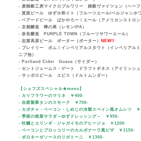
- 麦雑穀工房マイクロブルワリー 雑穀ヴァイツェン（ヘー
- 箕面ビール ゆずホ和イト（フルーツエール/ベルジャンホワ
- ベアードビール ばかやろー！エール（アメリカンストロ
‐ 京都醸造 檸の果（レモンIPA）
- 奈良醸造 PURPLE TOWN（フルーツサワーエール）
- 志賀高原ビール ポーター（ポーター）
NEW!!
‐ プレイリー ボム！インペリアルスタウト
（インペリアルミ
ニブ他）
- Portland Cider Guava（サイダー）
- セントジェームス・ゲート ドラフトギネス（アイリッシ
- サッポロビール エビス（ドルトムンダー）
【シェフズスペシャル★menu
】
- カリフラワーのマリネ ￥400-
- 自家製豚タンのスモーク
￥700-
- カボチャ・ベーコン・しめじの冷製スペイン風オムレツ ￥
- 季節の根菜サラダ～ゆずドレッシング～
￥95
0-
- 牡蠣とエリンギ・ジャガイモのアヒージョ ￥1200-
- ベーコンとブロッコリーのカルボナーラ風ピザ
￥1150-
- ボロネーゼソースのリガトーニ
￥1300-