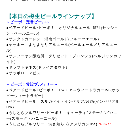
【本日の樽生ビールラインナップ】
～ビーボ！定番ビール～
●
ベアードビール×ビーボ！ オリジナルエール｢ISP｣(セッショ
ン・ペールエール)
●
サンクトガーレン 湘南ゴールド(フルーツエール)
●
ヤッホー よなよなリアルエール(ペールエール／リアルエー
ル)
●サンフーヤン醸造所 グリゼット・ブロンシュ
(ベルジャンホワ
イト)
●
ドラフトギネス(ドライスタウト)
●
サッポロ ヱビス
～ビーボ！常設ブルワリー～
●
ベアードビール×ビーボ！ I.W.C.P.～ウィートラガーISP(ホッ
ピーウィートラガー)
●ベアードビール スルガベイ・インペリアルIPA(インペリアル
IPA)
●うしとらブルワリー×ビーボ！ キューティ"スモーキン"ハニ
ー(スモーク・ハニーエール)
●うしとらブルワリー 渋さ知らズ(アメリカンIPA)
NEW!!!