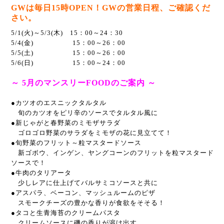
GWは毎日15時OPEN！GWの営業日程、ご確認くだ
さい。
5/1(火)～5/3(木) 15：00～24：30
5/4(金) 15：00～26：00
5/5(土) 15：00～26：00
5/6(日) 15：00～24：00
～ 5
月のマンスリーFOODのご案内 ～
●カツオのエスニックタルタル
旬のカツオをピリ辛のソースでタルタル風に
●新じゃがと春野菜のミモザサラダ
ゴロゴロ野菜のサラダをミモザの花に見立てて！
●旬野菜のフリット～粒マスタードソース
新ゴボウ、インゲン、ヤングコーンのフリットを粒マスタード
ソースで！
●牛肉のタリアータ
少しレアに仕上げてバルサミコソースと共に
●アスパラ、ベーコン、マッシュルームのピザ
スモークチーズの豊かな香りが食欲をそそる！
●タコと生青海苔のクリームパスタ
クリームソースに磯の香りが溶け出す