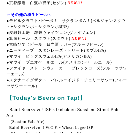
●
京都醸造 白髪の双子(セゾン
)
NEW!!!
～その他の樽生ビール～
●デビルクラフト×ビーボ！ サクランボム！(ベルジャンスタウ
ト+サクランボ＋サクランボ紅茶)
●麦雑穀工房 雑穀ヴァイツェン(ヴァイツェン)
●箕面ビール スタウト(スタウト)
NEW!!!
●宮崎ひでじビール 日向夏ラガー
(フルーツビール)
●ニーディープ スタンレーズ・トリート(ダブルIPA)
●マウイ ビッグスウェルIPA(アメリカンIPA)
●マウイ プエオペールエール
(アメリカンペールエール)
●ファイヤーストーンウォーカー ブレッタローズ(フルーツサワ
ーエール)
●スクナーイグザクト バレルエイジド・チェリーサワー(フルー
ツサワーエール)
【Today's Beers on Tap!】
- Baird Beer×vivo! ISP～Ikebukuro Sunshine Street Pale
Ale
(Session Pale Ale)
- Baird Beer×vivo! I.W.C.P.～Wheat Lager ISP