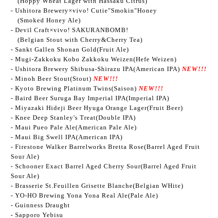
(Hoppy Wheat Lager with Hassaku Citrus)
- Ushitora Brewery×vivo! Cutie"Smokin"Honey
(Smoked Honey Ale)
- Devil Craft×vivo! SAKURANBOMB!
(Belgian Stout with Cherry&Cherry Tea)
- Sankt Gallen Shonan Gold(Fruit Ale)
- Mugi-Zakkoku Kobo Zakkoku Weizen(Hefe Weizen)
- Ushitora Brewery Shibusa-Shirazu IPA(American IPA)
NEW!!!
- Minoh Beer Stout(Stout)
NEW!!!
- Kyoto Brewing Platinum Twins(Saison)
NEW!!!
- Baird Beer Suruga Bay Imperial IPA(Imperial IPA)
- Miyazaki Hideji Beer Hyuga Orange Lager(Fruit Beer)
- Knee Deep Stanley's Treat(Double IPA)
- Maui Pueo Pale Ale(American Pale Ale)
-
Maui
Big Swell IPA(
American IPA
)
- Firestone Walker Barrelworks Bretta Rose(Barrel Aged Fruit
Sour Ale)
- Schooner Exact Barrel Aged Cherry Sour(Barrel Aged Fruit
Sour Ale)
- Brasserie St.Feuillen Grisette Blanche(Belgian WHite)
- YO-HO Brewing Yona Yona Real Ale(Pale Ale)
- Guinness Draught
- Sapporo Yebisu