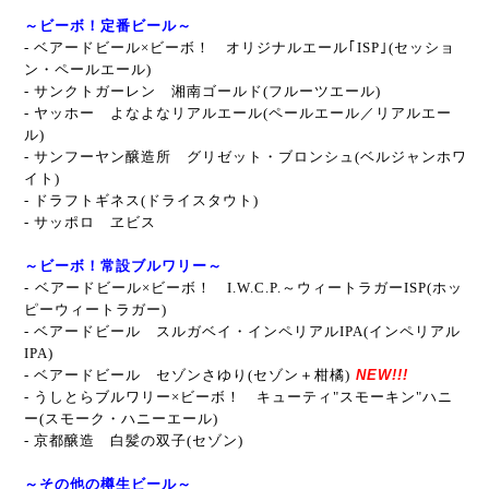
～ビーボ！定番ビール～
- ベアードビール×ビーボ！ オリジナルエール｢ISP｣(セッショ
ン・ペールエール)
-
サンクトガーレン 湘南ゴールド(フルーツエール)
-
ヤッホー よなよなリアルエール(ペールエール／リアルエー
ル)
-
サンフーヤン醸造所 グリゼット・ブロンシュ
(ベルジャンホワ
イト)
- ドラフトギネス(ドライスタウト)
- サッポロ ヱビス
～ビーボ！常設ブルワリー～
-
ベアードビール×ビーボ！ I.W.C.P.～ウィートラガーISP(ホッ
ピーウィートラガー)
- ベアードビール スルガベイ・インペリアルIPA(インペリアル
IPA)
- ベアードビール セゾンさゆり(セゾン＋柑橘)
NEW!!!
- うしとらブルワリー×ビーボ！ キューティ"スモーキン"ハニ
ー(スモーク・ハニーエール)
-
京都醸造 白髪の双子(セゾン
)
～その他の樽生ビール～