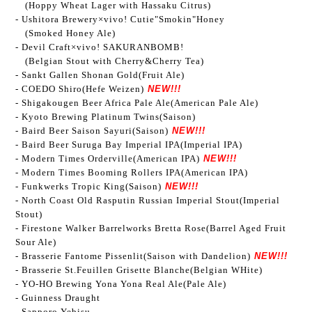
(Hoppy Wheat Lager with Hassaku Citrus)
- Ushitora Brewery×vivo! Cutie"Smokin"Honey
(Smoked Honey Ale)
- Devil Craft×vivo! SAKURANBOMB!
(Belgian Stout with Cherry&Cherry Tea)
- Sankt Gallen Shonan Gold(Fruit Ale)
- COEDO Shiro(Hefe Weizen)
NEW!!!
- Shigakougen Beer Africa Pale Ale(American Pale Ale)
- Kyoto Brewing Platinum Twins(Saison)
- Baird Beer Saison Sayuri(Saison)
NEW!!!
- Baird Beer Suruga Bay Imperial IPA(Imperial IPA)
- Modern Times Orderville(American IPA)
NEW!!!
- Modern Times Booming Rollers
IPA(
American IPA
)
- Funkwerks Tropic King(Saison)
NEW!!!
- North Coast Old Rasputin Russian Imperial Stout(Imperial
Stout)
- Firestone Walker Barrelworks Bretta Rose(Barrel Aged Fruit
Sour Ale)
- Brasserie Fantome Pissenlit(Saison with Dandelion)
NEW!!!
- Brasserie St.Feuillen Grisette Blanche(Belgian WHite)
- YO-HO Brewing Yona Yona Real Ale(Pale Ale)
- Guinness Draught
- Sapporo Yebisu