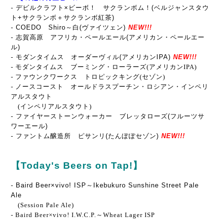
- デビルクラフト×ビーボ！ サクランボム！(ベルジャンスタウ
ト+サクランボ＋サクランボ紅茶)
- COEDO Shiro～白(ヴァイツェン)
NEW!!!
- 志賀高原 アフリカ・ペールエール(アメリカン・ペールエー
ル)
- モダンタイムス オーダーヴィル(アメリカンIPA)
NEW!!!
- モダンタイムス ブーミング・ローラーズ(アメリカンIPA)
- ファウンクワークス トロピックキング
(セゾン)
- ノースコースト オールドラスプーチン・ロシアン・インペリ
アルスタウト
(インペリアルスタウト)
- ファイヤーストーンウォーカー ブレッタローズ(フルーツサ
ワーエール)
- ファントム醸造所 ピサンリ(たんぽぽセゾン)
NEW!!!
【Today's Beers on Tap!】
- Baird Beer×vivo! ISP～Ikebukuro Sunshine Street Pale
Ale
(Session Pale Ale)
- Baird Beer×vivo! I.W.C.P.～Wheat Lager ISP