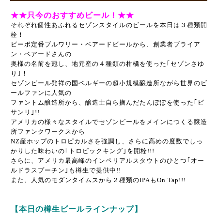
★★只今のおすすめビール！★★
それぞれ個性あふれるセゾンスタイルのビールを本日は３種類開
栓！
ビーボ定番ブルワリー・ベアードビールから、創業者ブライア
ン・ベアードさんの
奥様の名前を冠し、地元産の４種類の柑橘を使った｢セゾンさゆ
り｣！
セゾンビール発祥の国ベルギーの超小規模醸造所ながら世界のビ
ールファンに人気の
ファントム醸造所から、醸造士自ら摘んだたんぽぽを使った｢ピ
サンリ｣!!
アメリカの様々なスタイルでセゾンビールをメインにつくる醸造
所ファンクワークスから
NZ産ホップのトロピカルさを強調し、さらに高めの度数でしっ
かりした味わいの｢トロピックキング｣を開栓!!!
さらに、アメリカ最高峰のインペリアルスタウトのひとつ｢オー
ルドラスプーチン｣も樽生で提供中!!
また、人気のモダンタイムスから２種類のIPAもOn Tap!!!
【本日の樽生ビールラインナップ】