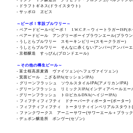
- ドラフトギネス(ドライスタウト)
- サッポロ ヱビス
～ビーボ！常設ブルワリー～
-
ベアードビール×ビーボ！ I.W.C.P.～ウィートラガーISP
- ベアードビール アングリーボーイブラウンエール(ブラウン
- うしとらブルワリー スモーキンビリー(スモークラガー)
- うしとらブルワリー そんなに赤くないアンバー(アンバーエ
-
京都醸造 すっぴん(ブロンドエール
)
～その他の樽生ビール～
- 富士桜高原麦酒 ヴァイツェン(ヘフェヴァイツェン)
- 箕面ビール こざるIPA(セッションIPA)
- グリーンフラッシュ ソウルスタイルIPA(アメリカンIPA)
- グリーンフラッシュ リミックスIPA(インディアペールエー
- グリーンフラッシュ トロピカルDNA(ヘイジーIPA)
- フィフティフィフティ ドナーパーティポーター(ポーター)
- フィフティフィフティ トータリティインペリアルスタウト
- ファンクワークス アーニーサワー(サワーエール＋ブラック
- デュポン醸造所 ボンヴー(セゾン)