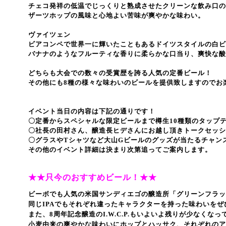
チェコ発祥の低温でじっくりと熟成させたクリーンな飲み口の
ザーツホップの風味と心地よい苦味が爽やかな味わい。
ヴァイツェン
ビアコンペで世界一に輝いたこともあるドイツスタイルの白ビ
バナナのようなフルーティな香りに柔らかな口当り、爽快な酸
どちらも大会での数々の受賞歴を誇る人気の定番ビール！
その他にも8種の様々な味わいのビールを提供致しますのでお
イベント当日の内容は下記の通りです！
〇定番からスペシャルな限定ビールまで樽生10種類のタップ
〇社長の田村さん、醸造長ヒデさんにお越し頂きトークセッシ
〇グラスやTシャツなど大山Gビールのグッズが当たるチャン
その他のイベント詳細は決まり次第追ってご案内します。
★★只今のおすすめビール！★★
ビーボでも人気の米国サンディエゴの醸造所「グリーンフラッシュ
同じIPAでもそれぞれ違ったキャラクターを持った味わいを
また、8周年記念醸造のI.W.C.P.もいよいよ残りが少なくな
小麦由来の爽やかな味わいにホップとハッサク、それぞれのア