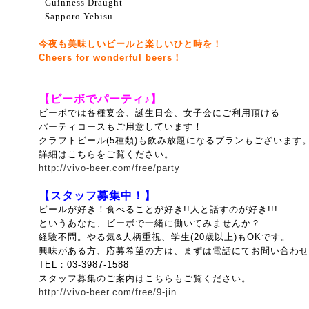
- Guinness Draught
- Sapporo Yebisu
今夜も美味しいビールと楽しいひと時を！
Cheers for wonderful beers！
【ビーボでパーティ♪】
ビーボでは各種宴会、誕生日会、女子会にご利用頂ける
パーティコースもご用意しています！
クラフトビール(5種類)も飲み放題になるプランもございます
詳細はこちらをご覧ください。
http://vivo-beer.com/free/party
【スタッフ募集中！】
ビールが好き！食べることが好き!!人と話すのが好き!!!
というあなた、ビーボで一緒に働いてみませんか？
経験不問。やる気&人柄重視、
学生(20歳以上)もOKです。
興味がある方、応募希望の方は、まずは電話にてお問い合わせ
TEL：03-3987-1588
スタッフ募集のご案内はこちらもご覧ください。
http://vivo-beer.com/free/9-jin