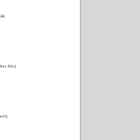
Ale
ber Ale)
eel)