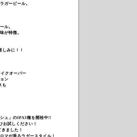
ラガービール。
ール。
味が特徴。
楽しみに！！
テイクオーバー
ョン
スも
」のIPA3種を開栓中!!
ぜひお試しください！
ってきました！
ロマが香るラガースタイル！