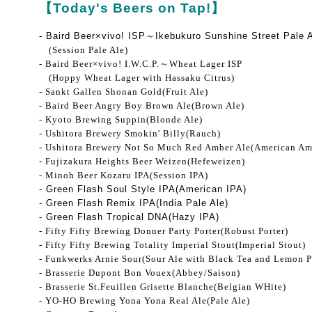
【Today's Beers on Tap!】
- Baird Beer×vivo! ISP～Ikebukuro Sunshine Street Pale 
(Session Pale Ale)
- Baird Beer×vivo! I.W.C.P.～Wheat Lager ISP
(Hoppy Wheat Lager with Hassaku Citrus)
- Sankt Gallen Shonan Gold(Fruit Ale)
- Baird Beer Angry Boy Brown Ale(Brown Ale)
- Kyoto Brewing Suppin(Blonde Ale)
- Ushitora Brewery Smokin' Billy(Rauch)
- Ushitora Brewery Not So Much Red Amber Ale(American Am
- Fujizakura Heights Beer Weizen(Hefeweizen)
- Minoh Beer Kozaru IPA(Session IPA)
- Green Flash Soul Style IPA(American IPA)
- Green Flash Remix IPA(India Pale Ale)
- Green Flash Tropical DNA(Hazy IPA)
- Fifty Fifty Brewing Donner Party Porter(Robust Porter)
- Fifty Fifty Brewing Totality Imperial Stout(Imperial Stout)
- Funkwerks Arnie Sour(Sour Ale with Black Tea and Lemon P
- Brasserie Dupont Bon Vouex(Abbey/Saison)
- Brasserie St.Feuillen Grisette Blanche(Belgian WHite)
- YO-HO Brewing Yona Yona Real Ale(Pale Ale)