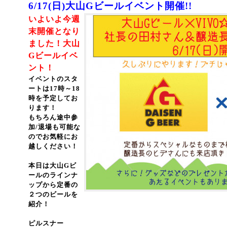
6/17(日)大山Gビールイベント開催!!
いよいよ今週
末開催となり
ました！大山
Gビールイベ
ント！
イベントのスタ
ートは17時～18
時を予定してお
ります！
もちろん途中参
加/退場も可能な
のでお気軽にお
越しください！
本日は大山Gビ
ールのラインナ
ップから定番の
２つのビールを
紹介！
ピルスナー