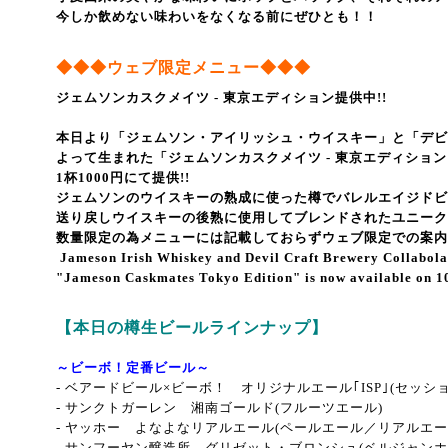
今しか飲めない味わいをなくなる前にぜひとも！！
◆
◆
◆
ウェブ限定メニュー
◆
◆
◆
ジェムソンカスクメイツ - 東京エディション提供中!!
本日より「ジェムソン・アイリッシュ・ウイスキー」と「デビ
よって
生まれた「ジェムソンカスクメイツ ‐ 東京エディショ
1杯1000円にて提供!!
ジェムソンのウイスキーの熟成に使った樽でバレルエイジドビ
送り戻しウイスキーの後熟に使用してブレンドされたユニーク
数量限定の為メニューには記載しておらずウェブ限定での案内
Jameson Irish Whiskey and Devil Craft Brewery Collabol
"Jameson Caskmates Tokyo Edition" is now available on 1
【本日の樽生ビールラインナップ】
～ビーボ！定番ビール～
- ベアードビール×ビーボ！ オリジナルエール｢ISP｣(セッシ
-
サンクトガーレン 湘南ゴールド(フルーツエール)
-
ヤッホー よなよなリアルエール(ペールエール／リアルエー
-
サンフーヤン醸造所 グリゼット・ブロンシュ
(ベルジャンホ