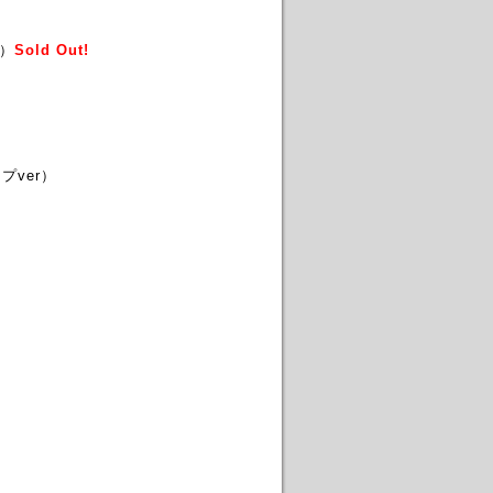
）
Sold Out!
ver）