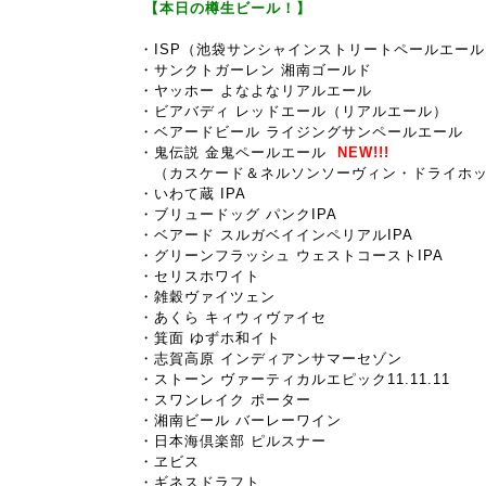
【本日の樽生ビール！】
・ISP（池袋サンシャインストリートペールエール
・サンクトガーレン 湘南ゴールド
・
ヤッホー よなよなリアルエール
・ビアバディ レッドエール（リアルエール）
・ベアードビール ライジングサンペールエール
・鬼伝説 金鬼ペールエール
NEW!!!
（カスケード＆ネルソンソーヴィン・ドライホップ
・いわて蔵 IPA
・ブリュードッグ パンクIPA
・ベアード スルガベイインペリアルIPA
・グリーンフラッシュ ウェストコーストIPA
・セリスホワイト
・雑穀ヴァイツェン
・あくら キィウィヴァイセ
・箕面 ゆずホ和イト
・志賀高原 インディアンサマーセゾン
・ストーン ヴァーティカルエピック11.11.11
・スワンレイク ポーター
・湘南ビール バーレーワイン
・日本海倶楽部 ピルスナー
・
ヱビス
・ギネスドラフト