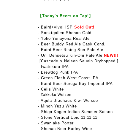
【Today's Beers on Tap!】
-
Baird+vivo! ISP
Sold Out!
- Sanktgallen Shonan Gold
- Yoho Yon
a
yona Real Ale
- Beer Buddy Red Ale Cask Cond.
- Baird Beer Rising Sun Pale Ale
- Oni Densetsu Kin-Oni Pale Ale
NEW!!!
[Cascade & Nelson Sauvin Dryhopped.]
- Iwatekura IPA
- Brewdog Punk
IPA
- Green Flash West Coast IPA
- Baird Beer Suruga Bay Imperial IPA
- Celis White
- Zakkoku Weizen
- Aqula Brauhaus Kiwi Weisse
- Minoh Yuzu White
- Shiga Kogen Indian Summer Saison
- Stone Vertical Epic 11.11.11
- Swanlake Porter
- Shonan Beer Barley Wine