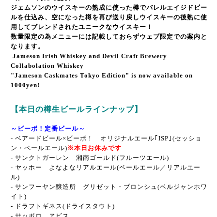
ジェムソンのウイスキーの熟成に使った樽でバレルエイジドビー
ルを仕込み、空になった樽を再び送り戻しウイスキーの後熟に使
用してブレンドされたユニークなウイスキー！
数量限定の為メニューには記載しておらずウェブ限定での案内と
なります。
Jameson Irish Whiskey and Devil Craft Brewery
Collabolation Whiskey
"Jameson Caskmates Tokyo Edition" is now available on
100
0yen!
【本日の樽生ビールラインナップ】
～ビーボ！定番ビール～
- ベアードビール×ビーボ！ オリジナルエール｢ISP｣(セッショ
ン・ペールエール)
※本日お休みです
-
サンクトガーレン 湘南ゴールド(フルーツエール)
-
ヤッホー よなよなリアルエール(ペールエール／リアルエー
ル)
-
サンフーヤン醸造所 グリゼット・ブロンシュ
(ベルジャンホワ
イト)
- ドラフトギネス(ドライスタウト)
- サッポロ ヱビス