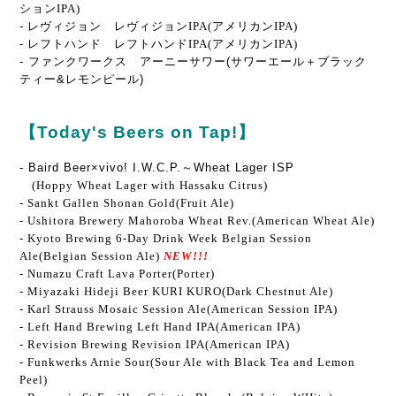
ションIPA)
- レヴィジョン レヴィジョンIPA(アメリカンIPA)
- レフトハンド レフトハンドIPA(アメリカンIPA)
- ファンクワークス アーニーサワー(サワーエール＋ブラック
ティー&レモンピール)
【Today's Beers on Tap!】
- Baird Beer×vivo! I.W.C.P.～Wheat Lager ISP
(Hoppy Wheat Lager with Hassaku Citrus)
- Sankt Gallen Shonan Gold(Fruit Ale)
- Ushitora Brewery Mahoroba Wheat Rev.(American Wheat Ale)
- Kyoto Brewing 6-Day Drink Week Belgian Session
Ale(Belgian Session Ale)
NEW!!!
- Numazu Craft Lava Porter(Porter)
- Miyazaki Hideji Beer KURI KURO(Dark Chestnut Ale)
- Karl Strauss Mosaic Session Ale(American Session IPA)
- Left Hand Brewing Left Hand IPA(American IPA)
- Revision Brewing Revision IPA(American IPA)
- Funkwerks Arnie Sour(Sour Ale with Black Tea and Lemon
Peel)