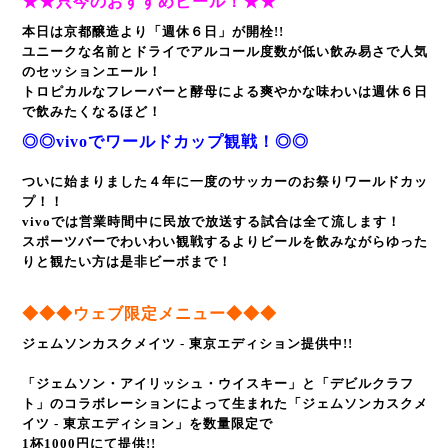
★★只今のおすすめビール！★★
本日は京都醸造より「週休６日」が開栓!!
ユニークな名前とドライでアルコール度数が低い飲み易さで人気
のセッションエール！
トロピカルなフレーバーと酵母による爽やかな味わいは週休６日
で飲みたくなるほど！
◎◎vivoでワールドカップ観戦！◎◎
ついに始まりました４年に一度のサッカーのお祭りワールドカッ
プ！！
vivoでは営業時間中に民放で放送する試合は全て流します！
スポーツバーでわいわい観戦するよりビールを飲みながらゆった
りと観たい方は是非ビーボまで！
◆
◆
◆
ウェブ限定メニュー
◆
◆
◆
ジェムソンカスクメイツ - 東京エディション提供中!!
「ジェムソン・アイリッシュ・ウイスキー」と「デビルクラフ
ト」のコラボレーションによって
生まれた「ジェムソンカスクメ
イツ ‐ 東京エディション」を数量限定で
1杯1000円にて提供!!