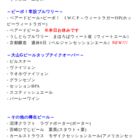
～ビーボ！常設ブルワリー～
-
ベアードビール×ビーボ！ I.W.C.P.～ウィートラガーISP(ホッ
ピーウィートラガー)
- ベアードビール
※本日お休みです
- うしとらブルワリー
まほろばウィート改（ウィートエール）
-
京都醸造 週休6日（ベルジャンセッションエール）
NEW!!!
～大山Gビールタップテイクオーバー～
-
ピルスナー
- ヴァイツェン
- ラオホヴァイツェン
- グランセゾン
- セッションBPA
- スコティッシュエール
- バーレーワイン
～その他の樽生ビール～
- 沼津クラフト ラヴァポーター(ポーター)
- 宮崎ひでじビール 栗黒(スタウト＋栗)
- カールストラウス モザイクセッションエール(アメリカンセッ