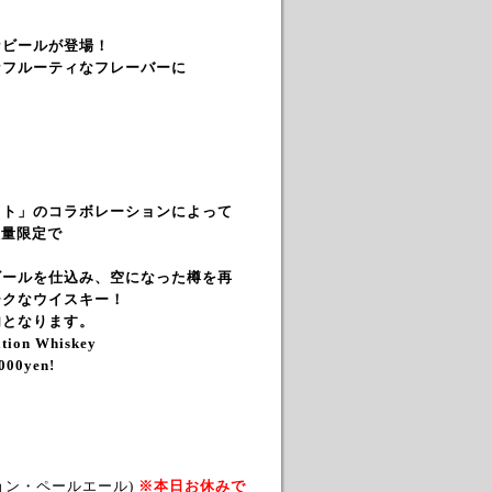
なビールが登場！
なフルーティなフレーバーに
！
フト」のコラボレーションによって
数量限定で
ビールを仕込み、空になった樽を再
ークなウイスキー！
内となります。
ation Whiskey
00
0yen!
ション・ペールエール)
※本日お休みで