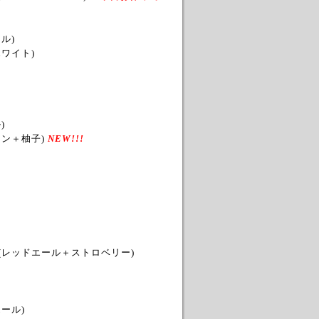
ル)
ワイト)
)
ェン＋柚子
)
NEW!!!
(レッドエール＋ストロベリー
)
ール)