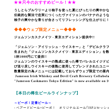
★★只今のおすすめビール！★★
うしとらブルワリーより柚子を使った夏にぴったりの爽やか
伝統的な製法で忠実につくったヴァイツェンのバナナのよう
柚子の爽やかな香りが合さってリフレッシングな仕上がりに
◆
◆
◆
ウェブ限定メニュー
◆
◆
◆
ジェムソンカスクメイツ - 東京エディション提供中!!
「ジェムソン・アイリッシュ・ウイスキー」と「デビルクラ
生まれた「ジェムソンカスクメイツ ‐ 東京エディション」を
1杯1000円にて提供!!
ジェムソンのウイスキーの熟成に使った樽でバレルエイジド
び送り戻しウイスキーの後熟に使用してブレンドされたユニ
数量限定の為メニューには記載しておらずウェブ限定での案
Jameson Irish Whiskey and Devil Craft Brewery Collabol
"Jameson Caskmates Tokyo Edition" is now available on 1
【本日の樽生ビールラインナップ】
～ビーボ！定番ビール～
- ベアードビール×ビーボ！ オリジナルエール｢ISP｣(セッ