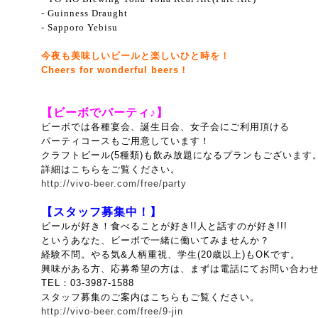
- Guinness Draught
- Sapporo Yebisu
今夜も美味しいビールと楽しいひと時を！
Cheers for wonderful beers！
【ビーボでパーティ♪】
ビーボでは各種宴会、誕生日会、女子会にご利用頂ける
パーティコースもご用意しています！
クラフトビール(5種類)も飲み放題になるプランもございます
詳細はこちらをご覧ください。
http://vivo-beer.com/free/party
【スタッフ募集中！】
ビールが好き！食べることが好き!!人と話すのが好き!!!
というあなた、ビーボで一緒に働いてみませんか？
経験不問。やる気&人柄重視、
学生(20歳以上)もOKです。
興味がある方、応募希望の方は、まずは電話にてお問い合わ
TEL：03-3987-1588
スタッフ募集のご案内はこちらもご覧ください。
http://vivo-beer.com/free/9-jin