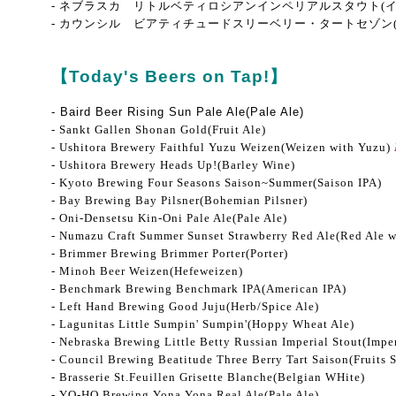
- ネブラスカ リトルベティロシアンインペリアルスタウト(
- カウンシル ビアティチュードスリーベリー・タートセゾン
【Today's Beers on Tap!】
- Baird Beer Rising Sun Pale Ale(Pale Ale)
- Sankt Gallen Shonan Gold(Fruit Ale)
- Ushitora Brewery Faithful Yuzu Weizen(Weizen with Yuzu)
- Ushitora Brewery Heads Up!(Barley Wine)
- Kyoto Brewing Four Seasons Saison~Summer(Saison IPA)
- Bay Brewing Bay Pilsner(Bohemian Pilsner)
- Oni-Densetsu Kin-Oni Pale Ale(Pale Ale)
- Numazu Craft Summer Sunset Strawberry Red Ale(Red Ale w
- Brimmer Brewing Brimmer Porter(Porter)
- Minoh Beer Weizen(Hefeweizen)
- Benchmark Brewing Benchmark IPA(American IPA)
- Left Hand Brewing Good Juju(Herb/Spice Ale)
- Lagunitas Little Sumpin' Sumpin'(Hoppy Wheat Ale)
- Nebraska Brewing Little Betty Russian Imperial Stout
(Imper
- Council Brewing Beatitude Three Berry Tart Saison
(Fruits 
- Brasserie St.Feuillen Grisette Blanche(Belgian WHite)
- YO-HO Brewing Yona Yona Real Ale(Pale Ale)