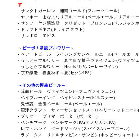
す
-
サンクトガーレン 湘南ゴールド(フルーツエール)
-
ヤッホー よなよなリアルエール(ペールエール／リアルエー
-
サンフーヤン醸造所 グリゼット・ブロンシュ
(ベルジャンホ
- ドラフトギネス(ドライスタウト)
- サッポロ ヱビス
～ビーボ！常設ブルワリー～
- ベアードビール ライジングサンペールエール(ペールエール
- うしとらブルワリー 真面目な柚子ヴァイツェン
(ヴァイツ
- うしとらブルワリー Heads Up!
(バーレーワイン
)
京都醸造 春夏秋冬～夏
(セゾンIPA
)
-
～その他の樽生ビール～
- 箕面ビール ヴァイツェン(ヘフェヴァイツェン)
- ベイブルーイング ベイピルスナー(ピルスナー)
- 鬼伝説 金鬼ペールエール
(ペールエール
)
- 沼津クラフト サマーサンセットストロベリーレッドエール
- ブリマー ブリマーポーター(ポーター)
- ベンチマーク ベンチマークIPA(アメリカンIPA)
- レフトハンド グッドジュジュ(スパイス/ハーブエール)
- ラグニタス リトルサンピン・サンピン(ホッピーウィートエ