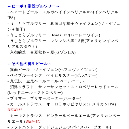
～ビーボ！常設ブルワリー～
- ベアードビール スルガベイインペリアルIPA(インペリアル
IPA)
- うしとらブルワリー 真面目な柚子ヴァイツェン
(ヴァイツェ
ン＋柚子
)
- うしとらブルワリー Heads Up!
(バーレーワイン
)
- うしとらブルワリー マシマシの黒‘18夏
(アメリカンインペ
リアルスタウト
)
京都醸造 春夏秋冬～夏
(セゾンIPA
)
-
～その他の樽生ビール～
- 箕面ビール ヴァイツェン(ヘフェヴァイツェン)
- ベイブルーイング ベイピルスナー(ピルスナー)
- 鬼伝説 金鬼ペールエール
(ペールエール
)
- 沼津クラフト サマーサンセットストロベリーレッドエール
(レッドエール＋ストロベリー
)
- ブリマー ブリマーポーター(ポーター)
- カールストラウス オーロラホッピヤリス(アメリカンIPA)
NEW!!!
- カールストラウス ピンテールペールエール(アメリカンペー
ルエール)
NEW!!!
- レフトハンド グッドジュジュ(スパイス/ハーブエール)