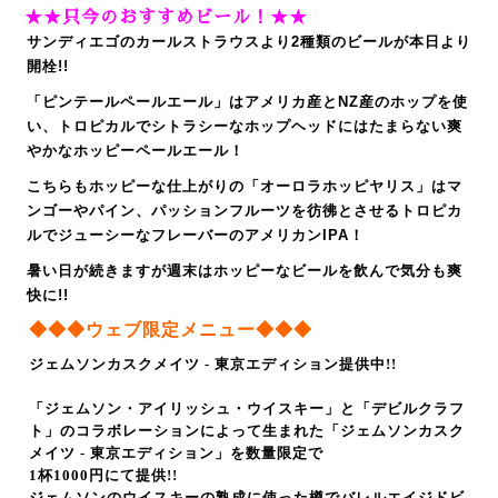
★★只今のおすすめビール！★★
サンディエゴのカールストラウスより2種類のビールが本日より
開栓!!
「ピンテールペールエール」はアメリカ産とNZ産のホップを使
い、トロピカルでシトラシーなホップヘッドにはたまらない爽
やかなホッピーペールエール！
こちらもホッピーな仕上がりの「オーロラホッピヤリス」はマ
ンゴーやパイン、パッションフルーツを彷彿とさせるトロピカ
ルでジューシーなフレーバーのアメリカンIPA！
暑い日が続きますが週末はホッピーなビールを飲んで気分も爽
快に!!
◆
◆
◆
ウェブ限定メニュー
◆
◆
◆
ジェムソンカスクメイツ - 東京エディション提供中!!
「ジェムソン・アイリッシュ・ウイスキー」と「デビルクラフ
ト」のコラボレーションによって
生まれた「ジェムソンカスク
メイツ ‐ 東京エディション」を数量限定で
1杯1000円にて提供!!
ジェムソンのウイスキーの熟成に使った樽でバレルエイジドビ