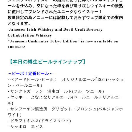
ールを仕込み、空になった樽を再び送り戻しウイスキーの後熟
に使用してブレンドされたユニークなウイスキー！
数量限定の為メニューには記載しておらずウェブ限定での案内
となります。
Jameson Irish Whiskey and Devil Craft Brewery
Collabolation Whiskey
"Jameson Caskmates Tokyo Edition" is now available on
100
0yen!
【本日の樽生ビールラインナップ】
～ビーボ！定番ビール～
- ベアードビール×ビーボ！ オリジナルエール｢ISP｣(セッショ
ン・ペールエール)
-
サンクトガーレン 湘南ゴールド(フルーツエール)
-
ヤッホー よなよなリアルエール(ペールエール／リアルエー
ル)
-
サンフーヤン醸造所 グリゼット・ブロンシュ
(ベルジャンホ
ワイト)
- ドラフトギネス(ドライスタウト)
- サッポロ ヱビス