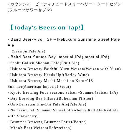
- カウンシル ビアティチュードスリーベリー・タートセゾン
(フルーツサワーセゾン)
【Today's Beers on Tap!】
- Baird Beer×vivo! ISP～Ikebukuro Sunshine Street Pale
Ale
(Session Pale Ale)
- Baird Beer Suruga Bay Imperial IPA(Imperial IPA)
- Sankt Gallen Shonan Gold(Fruit Ale)
- Ushitora Brewery Faithful Yuzu Weizen(Weizen with Yuzu)
- Ushitora Brewery Heads Up!(Barley Wine)
- Ushitora Brewery Mashi-Mashi no Kuro~`18
Summer(American Imperial Stout)
- Kyoto Brewing Four Seasons Saison~Summer(Saison IPA)
- Bay Brewing Bay Pilsner(Bohemian Pilsner)
- Oni-Densetsu Kin-Oni Pale Ale(Pale Ale)
- Numazu Craft Summer Sunset Strawberry Red Ale(Red Ale
with Strawberry)
- Brimmer Brewing Brimmer Porter(Porter)
- Minoh Beer Weizen(Hefeweizen)