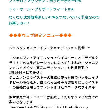
フィゲロアマウンテン - ホッピーポピーIPA
トゥ・オール - ブリザードウィートIPA
なくなり次第随時新しいIPAをつないでいく予定なので
お楽しみに！
◆
◆
◆
ウェブ限定メニュー
◆
◆
◆
ジェムソンカスクメイツ - 東京エディション提供中!!
「ジェムソン・アイリッシュ・ウイスキー」と「デビルク
ラフト」のコラボレーションによって
生まれた「ジェムソ
ンカスクメイツ ‐ 東京エディション」を数量限定で
1杯1000円にて提供!!
ジェムソンのウイスキーの熟成に使った樽でバレルエイジ
ドビールを仕込み、空になった樽を再び送り戻しウイスキ
ーの後熟に使用してブレンドされたユニークなウイスキ
ー！
数量限定の為メニューには記載しておらずウェブ限定での
案内となります。
Jameson Irish Whiskey and Devil Craft Brewery