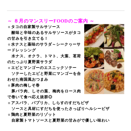
～ ８
月のマンスリーFOODのご案内 ～
☼タコの自家製サルサソース
酸味と辛味のあるサルサソースがタコ
の甘みを引き立てる！
☼水ナスと薬味のサラダ～シークヮーサ
ードレッシング
水ナス、オクラ、トマト、大葉、茗荷
のたっぷり夏野菜サラダ
☼エビとマンゴーのエスニックソテー
ソテーしたエビと野菜にマンゴーを合
わせた南国風おつまみ
☼豚肉の梅しそ巻
豚バラ肉、しその葉、梅肉をロース肉
で巻いて食べ応え抜群◎
☼アスパラ、パプリカ、しらすのすだちピザ
ソースと具材にすだちを使ったさっぱりヘルシーピザ
☼鶏肉と夏野菜のリゾット
自家製トマトソースと夏野菜の甘みがで優しい味わい