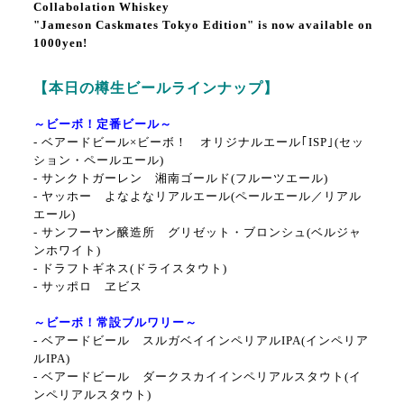
Collabolation Whiskey
"Jameson Caskmates Tokyo Edition" is now available on
100
0yen!
【本日の樽生ビールラインナップ】
～ビーボ！定番ビール～
- ベアードビール×ビーボ！ オリジナルエール｢ISP｣(セッ
ション・ペールエール)
-
サンクトガーレン 湘南ゴールド(フルーツエール)
-
ヤッホー よなよなリアルエール(ペールエール／リアル
エール)
-
サンフーヤン醸造所 グリゼット・ブロンシュ
(ベルジャ
ンホワイト)
- ドラフトギネス(ドライスタウト)
- サッポロ ヱビス
～ビーボ！常設ブルワリー～
- ベアードビール スルガベイインペリアルIPA(インペリア
ルIPA)
- ベアードビール ダークスカイインペリアルスタウト(イ
ンペリアルスタウト)