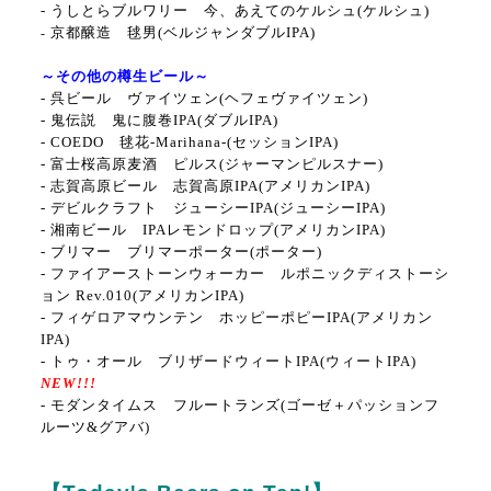
- うしとらブルワリー 今、あえてのケルシュ(ケルシュ)
京都醸造 毬男
(ベルジャンダブルIPA
)
-
～その他の樽生ビール～
- 呉ビール ヴァイツェン(ヘフェヴァイツェン)
- 鬼伝説 鬼に腹巻IPA
(ダブルIPA
)
- COEDO 毬花‐Marihana‐(セッションIPA)
- 富士桜高原麦酒 ピルス
(ジャーマンピルスナー
)
- 志賀高原ビール 志賀高原IPA(アメリカンIPA)
- デビルクラフト ジューシーIPA(ジューシーIPA)
- 湘南ビール IPAレモンドロップ(アメリカンIPA)
- ブリマー ブリマーポーター(ポーター)
- ファイアーストーンウォーカー ルポニックディストーシ
ョン Rev.010(アメリカンIPA)
- フィゲロアマウンテン ホッピーポピーIPA(アメリカン
IPA)
- トゥ・オール ブリザードウィートIPA(ウィートIPA)
NEW!!!
- モダンタイムス フルートランズ
(ゴーゼ＋パッションフ
ルーツ&グアバ)