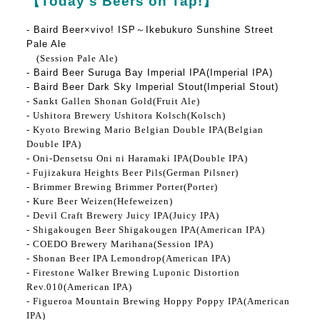
【Today's Beers on Tap!】
- Baird Beer×vivo! ISP～Ikebukuro Sunshine Street
Pale Ale
(Session Pale Ale)
- Baird Beer Suruga Bay Imperial IPA(Imperial IPA)
- Baird Beer Dark Sky Imperial Stout(Imperial Stout)
- Sankt Gallen Shonan Gold(Fruit Ale)
- Ushitora Brewery Ushitora Kolsch(Kolsch)
- Kyoto Brewing Mario Belgian Double IPA(Belgian
Double IPA)
- Oni-Densetsu Oni ni Haramaki IPA(Double IPA)
- Fujizakura Heights Beer Pils(German Pilsner)
- Brimmer Brewing Brimmer Porter(Porter)
- Kure Beer Weizen(Hefeweizen)
- Devil Craft Brewery Juicy IPA(Juicy IPA)
- Shigakougen Beer Shigakougen IPA(American IPA)
- COEDO Brewery Marihana(Session IPA)
- Shonan Beer IPA Lemondrop(American IPA)
- Firestone Walker Brewing Luponic Distortion
Rev.010(American IPA)
- Figueroa Mountain Brewing Hoppy Poppy IPA(American
IPA)