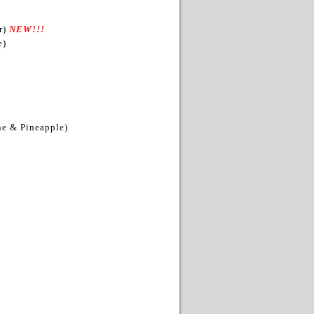
r)
NEW!!!
e)
ne & Pineapple)