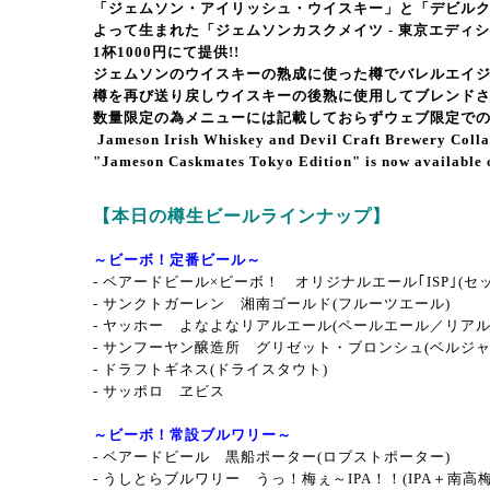
「ジェムソン・アイリッシュ・ウイスキー」と「デビル
よって
生まれた「ジェムソンカスクメイツ ‐ 東京エディ
1杯1000円にて提供!!
ジェムソンのウイスキーの熟成に使った樽でバレルエイ
樽を再び送り戻しウイスキーの後熟に使用してブレンド
数量限定の為メニューには記載しておらずウェブ限定で
Jameson Irish Whiskey and Devil Craft Brewery Coll
"Jameson Caskmates Tokyo Edition" is now available 
【本日の樽生ビールラインナップ】
～ビーボ！定番ビール～
- ベアードビール×ビーボ！ オリジナルエール｢ISP｣(
-
サンクトガーレン 湘南ゴールド(フルーツエール)
-
ヤッホー よなよなリアルエール(ペールエール／リアル
-
サンフーヤン醸造所 グリゼット・ブロンシュ
(ベルジ
- ドラフトギネス(ドライスタウト)
- サッポロ ヱビス
～ビーボ！常設ブルワリー～
- ベアードビール 黒船ポーター(ロブストポーター)
- うしとらブルワリー うっ！梅ぇ～IPA！！(IPA＋南高