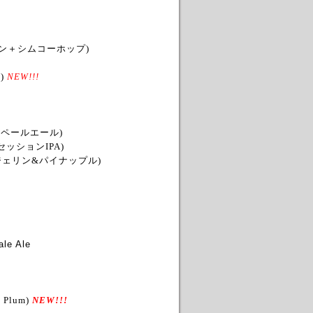
ン＋シムコーホップ)
ア
)
NEW!!!
ペールエール)
ッションIPA)
ジェリン&パイナップル)
ale Ale
e Plum)
NEW!!!