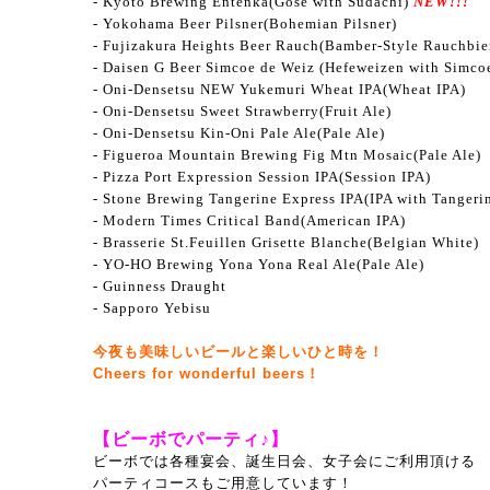
- Kyoto Brewing Entenka(Gose with Sudachi)
NEW!!!
- Yokohama Beer Pilsner(Bohemian Pilsner)
- Fujizakura Heights Beer Rauch(Bamber-Style Rauchbie
- Daisen G Beer Simcoe de Weiz (Hefeweizen with Simco
- Oni-Densetsu NEW Yukemuri Wheat IPA(Wheat IPA)
- Oni-Densetsu Sweet Strawberry(Fruit Ale)
- Oni-Densetsu Kin-Oni Pale Ale(Pale Ale)
- Figueroa Mountain Brewing Fig Mtn Mosaic(Pale Ale)
- Pizza Port Expression Session IPA(
Session
IPA)
- Stone Brewing Tangerine Express IPA(
IPA with Tangeri
- Modern Times Critical Band
(American IPA)
- Brasserie St.Feuillen Grisette Blanche(Belgian White)
- YO-HO Brewing Yona Yona Real Ale(Pale Ale)
- Guinness Draught
- Sapporo Yebisu
今夜も美味しいビールと楽しいひと時を！
Cheers for wonderful beers！
【ビーボでパーティ♪】
ビーボでは各種宴会、誕生日会、女子会にご利用頂ける
パーティコースもご用意しています！