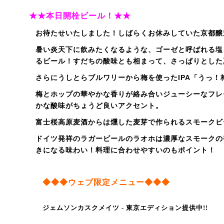
★★本日開栓ビール！★★
お待たせいたしました！しばらくお休みしていた京都醸
暑い炎天下に飲みたくなるような、ゴーゼと呼ばれる塩
るビール！すだちの酸味とも相まって、さっぱりとした
さらにうしとらブルワリーから梅を使ったIPA「うっ！
梅とホップの華やかな香りが絡み合いジューシーなフレ
かな酸味がちょうど良いアクセント。
富士桜高原麦酒からは燻した麦芽で作られるスモークビ
ドイツ発祥のラガービールのラオホは濃厚なスモークの
きになる味わい！料理に合わせやすいのもポイント！
◆
◆
◆
ウェブ限定メニュー
◆
◆
◆
ジェムソンカスクメイツ - 東京エディション提供中!!