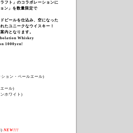
クラフト」のコラボレーションに
ション」を数量限定で
ジドビールを仕込み、空になった
されたユニークなウイスキー！
の案内となります。
abolation Whiskey
on 100
0yen!
セッション・ペールエール)
エール)
ャンホワイト)
梅)
NEW!!!