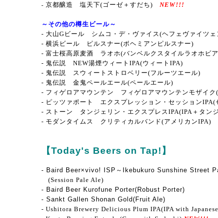
京都醸造 塩天下(ゴーゼ＋すだち)
NEW!!!
-
～その他の樽生ビール～
- 大山Gビール シムコ・デ・ヴァイス(ヘフェヴァイツェ
- 横浜ビール ピルスナー
(ボヘミアンピルスナー
)
- 富士桜高原麦酒 ラオホ
(バンベルクスタイルラオホビ
- 鬼伝説 NEW湯煙ウィートIPA(ウィートIPA)
- 鬼伝説 スウィートストロベリー(フルーツエール)
- 鬼伝説 金鬼ペールエール(ペールエール)
- フィゲロアマウンテン フィゲロアマウンテンモザイク(
- ピッツァポート エクスプレッション・セッションIPA(セ
- ストーン タンジェリン・エクスプレスIPA(IPA＋タン
- モダンタイムス クリティカルバンド
(アメリカンIPA)
【Today's Beers on Tap!】
- Baird Beer×vivo! ISP～Ikebukuro Sunshine Street P
(Session Pale Ale)
- Baird Beer Kurofune Porter(Robust Porter)
- Sankt Gallen Shonan Gold(Fruit Ale)
- Ushitora Brewery Delicious Plum IPA(IPA with Japanes