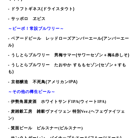
- ドラフトギネス(ドライスタウト)
- サッポロ ヱビス
～ビーボ！常設ブルワリー～
- ベアードビール レッドローズアンバーエール(アンバーエー
ル)
- うしとらブルワリー 男梅サマー(サワーセゾン＋梅&赤しそ)
- うしとらブルワリー たおやか すももセゾン(セゾン＋すも
も)
-
京都醸造 不死鳥(アメリカンIPA)
～その他の樽生ビール～
- 伊勢角屋麦酒 ホワイトサンドIPA
(ウィートIPA
)
- 麦雑穀工房 雑穀ヴァイツェン 特別Ver.(ヘフェヴァイツェ
ン)
- 箕面ビール ピルスナー
(ピルスナー
)
-
サンクトガーレン パイナップルエール(フルーツエール)