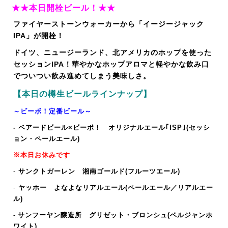
★★本日開栓ビール！★★
ファイヤーストーンウォーカーから「イージージャック
IPA」が開栓！
ドイツ、ニュージーランド、北アメリカのホップを使った
セッションIPA！華やかなホップアロマと軽やかな飲み口
でついつい飲み進めてしまう美味しさ。
【本日の樽生ビールラインナップ】
～ビーボ！定番ビール～
- ベアードビール×ビーボ！ オリジナルエール｢ISP｣(セッシ
ョン・ペールエール)
※本日お休みです
-
サンクトガーレン 湘南ゴールド(フルーツエール)
-
ヤッホー よなよなリアルエール(ペールエール／リアルエー
ル)
-
サンフーヤン醸造所 グリゼット・ブロンシュ
(ベルジャンホ
ワイト)