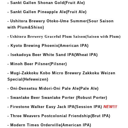
- Sankt Gallen Shonan Gold(Fruit Ale)
- Sankt Gallen Pineapple Ale(Fruit Ale)
- Ushitora Brewery Otoko-Ume Summer(Sour Saison
with Plum&Shiso)
-
Ushitora Brewery Graceful Plum Saison(Saison with Plum)
-
Kyoto Brewing Phoenix(American IPA)
-
Isekadoya Beer White Sand IPA(Wheat IPA)
- Minoh Beer Pilsner(Pilsner)
- Mugi-Zakkoku Kobo Micro Brewery Zakkoku Weizen
Special(Hefeweizen)
- Oni-Densetsu Midori-Oni Pale Ale(Pale Ale)
- Swanlake Beer Swanlake Porter (Robust Porter)
- Firestone Walker Easy Jack IPA
(
Session IPA
)
NEW!!!
- Three Weavers Postcolonial Friendship(Brut IPA)
- Modern Times Orderville
(American IPA)