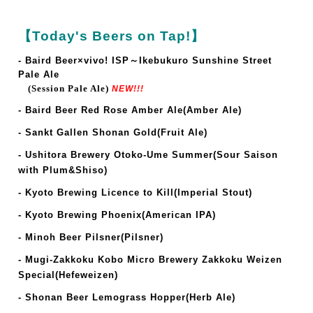
【Today's Beers on Tap!】
- Baird Beer×vivo! ISP～Ikebukuro Sunshine Street
Pale Ale
(Session Pale Ale)
NEW!!!
- Baird Beer Red Rose Amber Ale(Amber Ale)
- Sankt Gallen Shonan Gold(Fruit Ale)
- Ushitora Brewery Otoko-Ume Summer(Sour Saison
with Plum&Shiso)
-
Kyoto Brewing Licence to Kill(Imperial Stout)
-
Kyoto Brewing Phoenix(American IPA)
- Minoh Beer Pilsner(Pilsner)
- Mugi-Zakkoku Kobo Micro Brewery Zakkoku Weizen
Special(Hefeweizen)
- Shonan Beer Lemograss Hopper(Herb Ale)