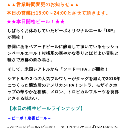
▲▲営業時間変更のお知らせ▲▲
本日の営業は15:00～24:00とさせて頂きます。
★★本日開栓ビール！★★
しばらくお休みしていたビーボオリジナルエール「ISP」
が開栓！
静岡にあるベアードビールに醸造して頂いているセッショ
ンペールエール！柑橘系の爽やかな香りとほどよい苦味と
軽さで抜群の飲み易さ。
そして、米国シアトルから「ソードーIPA」が開栓！
シアトルの２つの人気ブルワリーがタッグを組んで2018年
につくった醸造所のアメリカンIPA！シトラ、モザイクホ
ップの華やかな柑橘、メロン、トロピカルフルーツを彷彿
とさせる味わい。
【本日の樽生ビールラインナップ】
～ビーボ！定番ビール～
- ベアードビール×ビーボ！ オリジナルエール｢ISP｣(セッシ