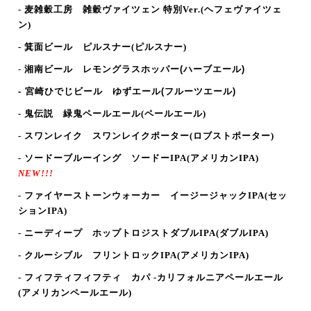
- 麦雑穀工房 雑穀ヴァイツェン 特別Ver.(ヘフェヴァイツェ
ン)
- 箕面ビール ピルスナー
(ピルスナー
)
-
湘南ビール
レモングラスホッパー(ハーブエール)
- 宮崎ひでじビール ゆずエール
(フルーツエール
)
- 鬼伝説 緑鬼ペールエール(ペールエール)
- スワンレイク スワンレイクポーター(ロブストポーター)
- ソードーブルーイング ソードーIPA
(アメリカンIPA
)
NEW!!!
- ファイヤーストーンウォーカー
イージージャックIPA(セッ
ションIPA)
- ニーディープ ホップトロジストダブルIPA(ダブルIPA)
- クルーシブル フリントロックIPA
(アメリカンIPA)
- フィフティフィフティ カパ -カリフォルニアペールエール
(アメリカンペールエール)