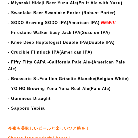
-
Miyazaki Hideji Beer Yuzu Ale(Fruit Ale with Yuzu)
- Swanlake Beer Swanlake Porter (Robust Porter)
-
SODO Brewing SODO IPA(American IPA)
NEW!!!
- Firestone Walker Easy Jack IPA
(
Session IPA
)
- Knee Deep Hoptologist Double IPA(Double IPA)
- Crucible Flintlock IPA
(American IPA)
- Fifty Fifty CAPA -California Pale Ale-(American Pale
Ale)
- Brasserie St.Feuillen Grisette Blanche(Belgian White)
- YO-HO Brewing Yona Yona Real Ale(Pale Ale)
- Guinness Draught
- Sapporo Yebisu
今夜も美味しいビールと楽しいひと時を！