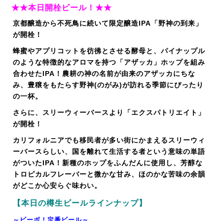
★★本日開栓ビール！★★
京都醸造から不死鳥に続いて限定醸造IPA「野神の到来」
が開栓！
蜂蜜やアプリコットを彷彿とさせる酵母と、パイナップル
のような特徴的なアロマを持つ「アザッカ」ホップを組み
合わせたIPA！農耕の神の名前が由来のアザッカにちな
み、豊穣をもたらす野神(のがみ)が訪れる季節にぴったり
の一杯。
さらに、スリーウィーバースより「エクスパトリエイト」
が開栓！
カリフォルニアでも移民者が多い街にかまえるスリーウィ
ーバースらしい、国を離れて生活する者という意味の単語
がついたIPA！新種のホップをふんだんに使用し、芳醇な
トロピカルフレーバーと微かな甘み、ほのかな苦味の余韻
がどこか心安らぐ味わい。
【本日の樽生ビールラインナップ】
～ビーボ！定番ビール～