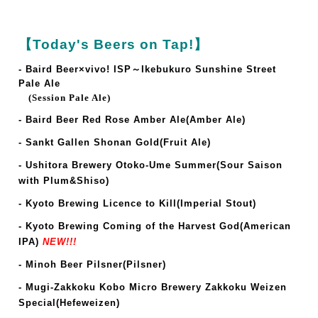
【Today's Beers on Tap!】
- Baird Beer×vivo! ISP～Ikebukuro Sunshine Street
Pale Ale
(Session Pale Ale)
- Baird Beer Red Rose Amber Ale(Amber Ale)
- Sankt Gallen Shonan Gold(Fruit Ale)
- Ushitora Brewery Otoko-Ume Summer(Sour Saison
with Plum&Shiso)
-
Kyoto Brewing Licence to Kill(Imperial Stout)
-
Kyoto Brewing Coming of the Harvest God(American
IPA)
NEW!!!
- Minoh Beer Pilsner(Pilsner)
- Mugi-Zakkoku Kobo Micro Brewery Zakkoku Weizen
Special(Hefeweizen)