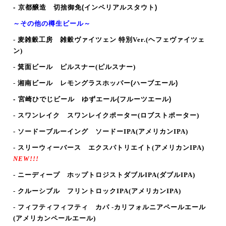
-
京都醸造 切捨御免(インペリアルスタウト)
～その他の樽生ビール～
- 麦雑穀工房 雑穀ヴァイツェン 特別Ver.(ヘフェヴァイツェ
ン)
- 箕面ビール ピルスナー
(ピルスナー
)
-
湘南ビール
レモングラスホッパー(ハーブエール)
- 宮崎ひでじビール ゆずエール
(フルーツエール
)
- スワンレイク スワンレイクポーター(ロブストポーター)
- ソードーブルーイング ソードーIPA
(アメリカンIPA
)
- スリーウィーバース エクスパトリエイト
(アメリカンIPA)
NEW!!!
- ニーディープ ホップトロジストダブルIPA(ダブルIPA)
- クルーシブル フリントロックIPA
(アメリカンIPA)
- フィフティフィフティ カパ -カリフォルニアペールエール
(アメリカンペールエール)