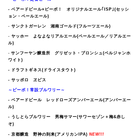
- ベアードビール×ビーボ！ オリジナルエール｢ISP｣(セッシ
ョン・ペールエール)
-
サンクトガーレン 湘南ゴールド(フルーツエール)
-
ヤッホー よなよなリアルエール(ペールエール／リアルエー
ル)
-
サンフーヤン醸造所 グリゼット・ブロンシュ
(ベルジャンホ
ワイト)
- ドラフトギネス(ドライスタウト)
- サッポロ ヱビス
～ビーボ！常設ブルワリー～
- ベアードビール レッドローズアンバーエール(アンバーエー
ル)
- うしとらブルワリー 男梅サマー(サワーセゾン＋梅&赤し
そ)
-
京都醸造 野神の到来(アメリカンIPA)
NEW!!!