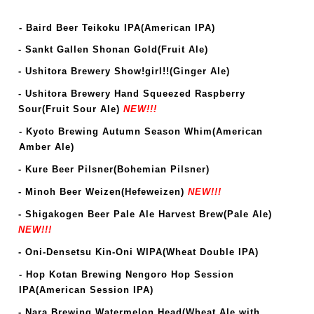
- Baird Beer Teikoku IPA(American IPA
)
- Sankt Gallen Shonan Gold(Fruit Ale)
- Ushitora Brewery Show!girl!!
(Ginger Ale
)
- Ushitora Brewery Hand Squeezed Raspberry
Sour(Fruit Sour Ale)
NEW!!!
-
Kyoto Brewing Autumn Season Whim(American
Amber Ale)
- Kure Beer Pilsner(Bohemian Pilsner)
- Minoh Beer Weizen(Hefeweizen)
NEW!!!
- Shigakogen Beer Pale Ale Harvest Brew(Pale Ale)
NEW!!!
- Oni-Densetsu
Kin-Oni WIPA
(Wheat
Double
IPA)
- Hop Kotan Brewing Nengoro Hop Session
IPA(American Session
IPA
)
-
Nara Brewing Watermelon Head(Wheat Ale with