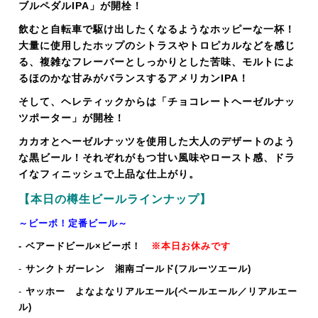
ブルペダルIPA」が開栓！
飲むと自転車で駆け出したくなるようなホッピーな一杯！
大量に使用したホップのシトラスやトロピカルなどを感じ
る、複雑なフレーバーとしっかりとした苦味、モルトによ
るほのかな甘みがバランスするアメリカンIPA！
そして、ヘレティックからは「チョコレートヘーゼルナッ
ツポーター」が開栓！
カカオとヘーゼルナッツを使用した大人のデザートのよう
な黒ビール！それぞれがもつ甘い風味やロースト感、ドラ
イなフィニッシュで上品な仕上がり。
【本日の樽生ビールラインナップ】
～ビーボ！定番ビール～
- ベアードビール×ビーボ！
※本日お休みです
-
サンクトガーレン 湘南ゴールド(フルーツエール)
-
ヤッホー よなよなリアルエール(ペールエール／リアルエー
ル)