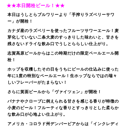
★★本日開栓ビール！★★
本日はうしとらブルワリーより「手搾りラズベリーサワ
ー」が開栓！
カナダ産のラズベリーを使ったフルーツサワーエール！麦
芽化していない二条大麦のすっきりした味わいと、甘さを
残さないドライな飲み口でうしとららしい仕上がり。
志賀高原ビールからはこの時期だけの限定ペールエール開
栓！
ホップを収穫したその日をうちにビールの仕込みに使った
年に1度の特別なペールエール！生ホップならではの瑞々
しいフレーバーがたまらない！
さらに箕面ビールから「ヴァイツェン」が開栓！
バナナやクローブに例えられる甘さを感じる香りが特徴の
小麦のビール！フルーティな香りとすっきりとした柔らか
な飲み口が心地よい仕上がり。
アメリカ・コロラド州デンバービアからは「インクレディ