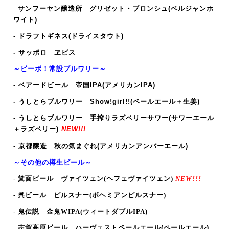
-
サンフーヤン醸造所 グリゼット・ブロンシュ
(ベルジャンホ
ワイト)
- ドラフトギネス(ドライスタウト)
- サッポロ ヱビス
～ビーボ！常設ブルワリー～
- ベアードビール 帝国IPA(アメリカンIPA
)
- うしとらブルワリー Show!girl!!(ペールエール＋生姜)
- うしとらブルワリー 手搾りラズベリーサワー(サワーエール
＋ラズベリー)
NEW!!!
-
京都醸造 秋の気まぐれ(アメリカンアンバーエール)
～その他の樽生ビール～
- 箕面ビール
ヴァイツェン(ヘフェヴァイツェン)
NEW!!!
- 呉ビール ピルスナー
(ボヘミアンピルスナー
)
- 鬼伝説 金鬼WIPA
(ウィートダブルIPA
)
-
志賀高原ビール
ハーヴェストペールエール(ペールエール)