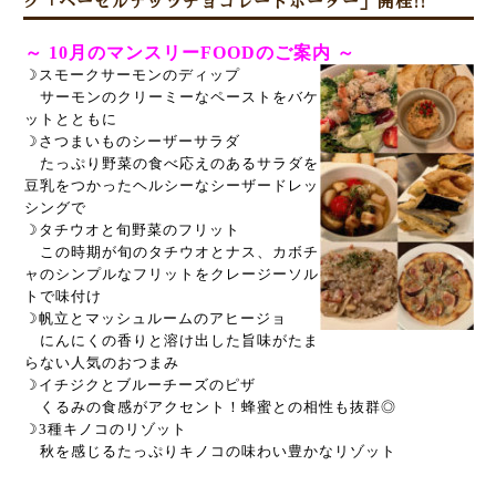
ク「ヘーゼルナッツチョコレートポーター」開栓!!
～ 10
月のマンスリーFOODのご案内 ～
スモークサーモンのディップ
☽
サーモンのクリーミーなペーストをバケ
ットとともに
☽さつまいものシーザーサラダ
たっぷり野菜の食べ応えのあるサラダを
豆乳をつかったヘルシーなシーザードレッ
シングで
☽タチウオと旬野菜のフリット
この時期が旬のタチウオとナス、カボチ
ャのシンプルなフリットをクレージーソル
トで味付け
☽帆立とマッシュルームのアヒージョ
にんにくの香りと溶け出した旨味がたま
らない人気のおつまみ
☽イチジクとブルーチーズのピザ
くるみの食感がアクセント！蜂蜜との相性も抜群◎
☽3種キノコのリゾット
秋を感じるたっぷりキノコの味わい豊かなリゾット